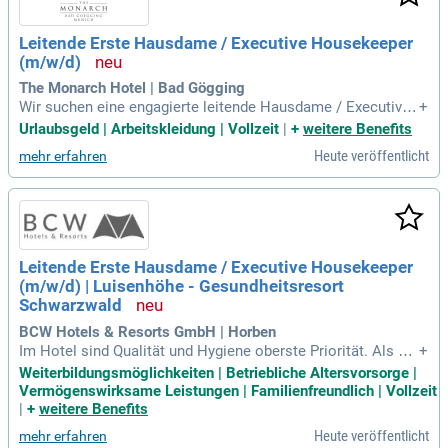
Leitende Erste Hausdame / Executive Housekeeper
(m/w/d)
The Monarch Hotel | Bad Gögging
Wir suchen eine engagierte leitende Hausdame / Executive
+
Housekeeper (m/w/d) für unser renommiertes Hotel mit 31
Urlaubsgeld | Arbeitskleidung | Vollzeit
|
+
weitere Benefits
0 Zimmern und großem Veranstaltungsbereich. Bewerben Si
Heute veröffentlicht
mehr erfahren
e sich, wenn Sie Qualität schätzen und Teams erfolgreich m
otivieren können. In dieser Vollzeitposition leiten Sie das H
ousekeeping und stellen hohe Qualitäts- sowie Hygienestan
dards sicher. Zudem sind Sie verantwortlich für die Kontroll
e der Gästezimmer, Suiten und öffentlichen Bereiche. Ihre e
nge Zusammenarbeit mit der Rezeption, Technik und dem V
Leitende Erste Hausdame / Executive Housekeeper
eranstaltungsbereich optimiert unsere Abläufe. Werden Sie
(m/w/d) | Luisenhöhe - Gesundheitsresort
Teil unseres Teams und gestalten Sie die Weiterentwicklung
unserer Mitarbeitenden aktiv mit!
Schwarzwald
BCW Hotels & Resorts GmbH | Horben
Im Hotel sind Qualität und Hygiene oberste Priorität. Als ver
+
antwortliche Person gewährleisten Sie die Einhaltung der hö
Weiterbildungsmöglichkeiten | Betriebliche Altersvorsorge |
chsten Hygienestandards im Housekeeping und kontrolliere
Vermögenswirksame Leistungen | Familienfreundlich | Vollzeit
n die Arbeitsabläufe. Sie übernehmen die Führung und Schul
|
+
weitere Benefits
ung des Housekeeping-Teams, um kontinuierliche Weiterent
Heute veröffentlicht
mehr erfahren
wicklung zu fördern. Darüber hinaus kümmern Sie sich um d