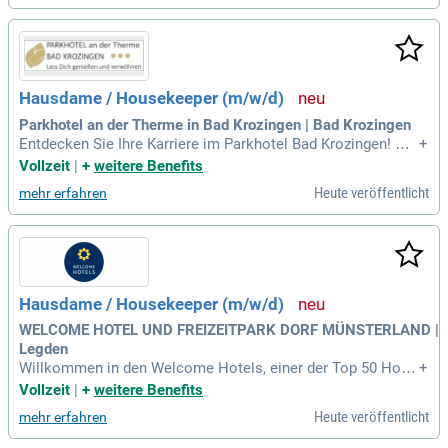
erholsamen Spaziergängen ein. Genießen Sie die heilende K
raft der frischen Ostseeluft, die Stress und Hektik schnell ve
rtreibt. Hier erwartet Sie ein erholsames Spa- und Kulinarik-
Erlebnis in stilvollem Ambiente. Auf 75 Hektar Privatgrundst
ück schwelgen Sie in unvergesslichen Momenten direkt am
Hausdame / Housekeeper (m/w/d)
3 Kilometer langen Naturstrand. Bei WEISSENHAUS erleben
Sie ein Hideaway, das Tradition und Moderne harmonisch ve
Parkhotel an der Therme in Bad Krozingen | Bad Krozingen
rbindet.
Entdecken Sie Ihre Karriere im Parkhotel Bad Krozingen! Wir
+
suchen engagierte Mitarbeiter (m/w/d) in Vollzeit. Bewerbe
Vollzeit
|
+
weitere Benefits
n Sie sich jetzt unter sellent@parkhotel-bk.de oder telefonis
Heute veröffentlicht
mehr erfahren
ch unter 0172 3000745. Weitere Infos auf www.parkhotel-bk.
de.
Hausdame / Housekeeper (m/w/d)
WELCOME HOTEL UND FREIZEITPARK DORF MÜNSTERLAND |
Legden
Willkommen in den Welcome Hotels, einer der Top 50 Hotel
+
gesellschaften in Deutschland. Unsere 3- bis 4-Sterne Super
Vollzeit
|
+
weitere Benefits
ior Hotels kombinieren nahtlos Business- und Urlaubsatmo
Heute veröffentlicht
mehr erfahren
sphäre. Bei uns stehen Mensch und Gast im Mittelpunkt, wa
s sowohl unsere Mitarbeiter als auch die Qualität der Dienst