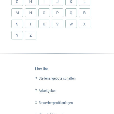
G
H
I
J
K
L
M
N
O
P
Q
R
S
T
U
V
W
X
Y
Z
Über Uns
Stellenangebote schalten
Arbeitgeber
Bewerberprofil anlegen