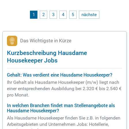
zient zu führen. Profitieren Sie von einem unbefristeten Arbe
itsvertrag, minutengenauer Zeiterfassung und großzügigen 2
7 Urlaubstagen. Zusätzlich bieten wir Ihnen Heiligabend frei,
1
2
3
4
5
nächste
ein leistungsorientiertes Gehalt und zahlreiche Vergünstigu
ngen, wie die Travel Industry Card. Genießen Sie dreimal täg
lich leckere Mitarbeiteressen und Rabatte in unseren Partne
rhotels – das ist nur der Anfang!
Das Wichtigste in Kürze
Kurzbeschreibung Hausdame
Housekeeper Jobs
Gehalt: Was verdient eine Hausdame Housekeeper?
Ihr Gehalt als Hausdame Housekeeper (m/w) liegt nach
einer entsprechenden Ausbildung bei 2.320 € bis 2.540 €
pro Monat.
In welchen Branchen findet man Stellenangebote als
Hausdame Housekeeper?
Als Hausdame Housekeeper finden Sie z.B. in folgenden
Arbeitsgebieten und Unternehmen Jobs: Hotellerie,