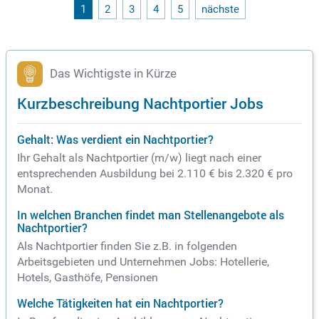
rer Hotels sind Mitglied der renommierten Best Western Ho
1
2
3
4
5
nächste
tels, was unsere hohen Standards zusätzlich unterstreicht.
Erleben Sie den Unterschied und buchen Sie noch heute Ihre
n Aufenthalt bei der PLAZA Hotelgroup für unvergessliche R
eiseerlebnisse.
Das Wichtigste in Kürze
Kurzbeschreibung Nachtportier Jobs
Gehalt: Was verdient ein Nachtportier?
Ihr Gehalt als Nachtportier (m/w) liegt nach einer
entsprechenden Ausbildung bei 2.110 € bis 2.320 € pro
Monat.
In welchen Branchen findet man Stellenangebote als
Nachtportier?
Als Nachtportier finden Sie z.B. in folgenden
Arbeitsgebieten und Unternehmen Jobs: Hotellerie,
Hotels, Gasthöfe, Pensionen
Welche Tätigkeiten hat ein Nachtportier?