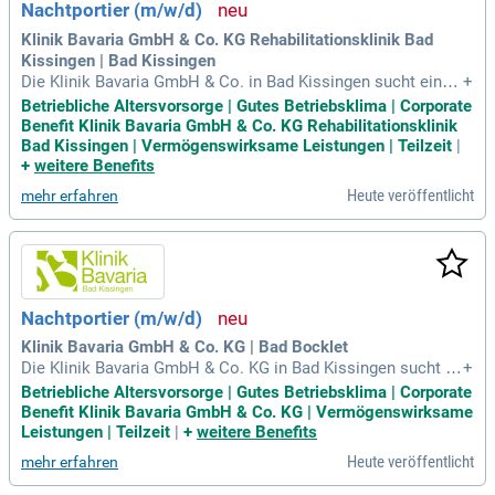
Nachtportier (m/w/d)
ose Nutzung der Bergbahn und Mitarbeiter-Events. Kontakti
ere Rafael Schittler, um Teil unseres großartigen Teams zu
Klinik Bavaria GmbH & Co. KG Rehabilitationsklinik Bad
werden!
Kissingen | Bad Kissingen
Die Klinik Bavaria GmbH & Co. in Bad Kissingen sucht einen
+
engagierten Nachtportier (m/w/d). Seit 1988 bieten wir erst
Betriebliche Altersvorsorge | Gutes Betriebsklima | Corporate
klassige Rehabilitation mit über 300 Betten und einem breit
Benefit Klinik Bavaria GmbH & Co. KG Rehabilitationsklinik
en Fachspektrum in Orthopädie, Neurologie, Geriatrie und Ar
Bad Kissingen | Vermögenswirksame Leistungen | Teilzeit
|
beitsmedizin. Unsere Intensivstation unterstützt die Frühreh
+
weitere Benefits
abilitation und ermöglicht effektive Genesungsprozesse. Wi
Heute veröffentlicht
mehr erfahren
r legen großen Wert auf eine menschliche Betreuung, die die
individuellen Bedürfnisse unserer Rehabilitanden in den Mitt
elpunkt stellt. Respekt und Achtung prägen unsere tägliche
Arbeit und unser Verständnis für die Patienten. Werden Sie
Teil unseres erfolgreichen Teams und gestalten Sie die Zuk
unft der Rehabilitation mit.
Nachtportier (m/w/d)
Klinik Bavaria GmbH & Co. KG | Bad Bocklet
Die Klinik Bavaria GmbH & Co. KG in Bad Kissingen sucht ei
+
nen engagierten Nachtportier (m/w/d). Seit 1988 sind wir ei
Betriebliche Altersvorsorge | Gutes Betriebsklima | Corporate
ne führende Rehabilitationsklinik in Nordbayern mit über 30
Benefit Klinik Bavaria GmbH & Co. KG | Vermögenswirksame
0 Betten. Unsere Fachbereiche umfassen Orthopädie, Neuro
Leistungen | Teilzeit
|
+
weitere Benefits
logie, Geriatrie und Arbeitsmedizin, einschließlich einer Inte
Heute veröffentlicht
mehr erfahren
nsivstation für Frührehabilitation. Trotz kontinuierlicher Wei
terentwicklung bleibt unser Fokus auf den individuellen Bed