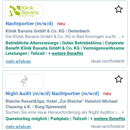
ürfnissen der Rehabilitanden. Wir legen Wert auf Respekt un
d Achtung in der Betreuung unserer Patienten. Werden Sie T
eil eines dynamischen Teams, das die ganzheitliche Entwic
klung jedes Einzelnen fördert und unterstützt!
Nachtportier (m/w/d)
Klinik Bavaria GmbH & Co. KG | Oerlenbach
Die Klinik Bavaria GmbH & Co. KG in Bad Kissingen sucht ei
+
nen Nachtportier (m/w/d). Seit 1988 entwickeln wir unsere
Betriebliche Altersvorsorge | Gutes Betriebsklima | Corporate
Rehabilitationsangebote stetig weiter und zählen mit über 3
Benefit Klinik Bavaria GmbH & Co. KG | Vermögenswirksame
00 Betten zu den besten Kliniken in Nordbayern. Unsere Fac
Leistungen | Teilzeit
|
+
weitere Benefits
hbereiche umfassen Orthopädie, Neurologie, Geriatrie und A
Heute veröffentlicht
mehr erfahren
rbeitsmedizin, ergänzt durch eine Intensivstation für Frühreh
abilitation. Trotz unseres wachsenden Leistungsspektrums
bleiben wir unserer Philosophie treu: den Menschen ganzhei
tlich zu sehen. Respekt und Achtung für die Bedürfnisse uns
erer Rehabilitanden sind die Grundlage unseres Handelns. B
ewerben Sie sich jetzt und gestalten Sie mit uns die Zukunft
Night Audit (m/w/d) Nachtportier (m/w/d)
der Rehabilitation!
Bleiche Resort&Spa, Hotel „Zur Bleiche“ Heinrich Michael
Clausing e.K. | Burg/Spreewald
Suchen Sie eine neue Herausforderung als Night Auditor in
+
einem der schönsten Ferienhotels Deutschlands? Wir bieten
Quereinstieg möglich | Parkplatz | Teilzeit
|
+
weitere Benefits
Ihnen eine interessante Position im UNESCO-geschützten B
Heute veröffentlicht
mehr erfahren
iosphärenreservat Spreewald. Sie bringen Erfahrung in Hotel