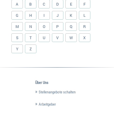
A
B
C
D
E
F
G
H
I
J
K
L
M
N
O
P
Q
R
S
T
U
V
W
X
Y
Z
Über Uns
Stellenangebote schalten
Arbeitgeber