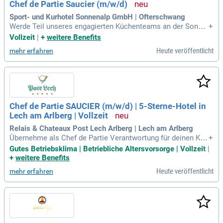
Chef de Partie Saucier (m/w/d)
nvergessliches Erlebnis zu bieten. Stellen Sie den Gast stet
s in den Mittelpunkt Ihrer Arbeit und überzeugen Sie durch Ih
Sport- und Kurhotel Sonnenalp GmbH | Ofterschwang
ren ausgezeichneten Service.
Werde Teil unseres engagierten Küchenteams an der Sonne
+
nalp! Wir suchen kreative Köchinnen und Köche mit einer ab
Vollzeit
|
+
weitere Benefits
geschlossenen Ausbildung und mehrjähriger Berufserfahrun
Heute veröffentlicht
mehr erfahren
g. Deine Erfahrung auf der Saucier-Position und die Leidens
chaft für traditionelle sowie moderne Kochtechniken sind g
efragt. Bei uns erwarten dich nicht nur ein spannendes Arbei
tsumfeld, sondern auch zahlreiche Vorteile wie Mitarbeiter-
Schwimmen, Team-Events und moderne Unterkünfte. Du sol
ltest Teamfähigkeit, Flexibilität sowie gute Deutschkenntnis
Chef de Partie SAUCIER (m/w/d) | 5-Sterne-Hotel in
se mitbringen. Kontaktiere Rafael Schittler, unseren Head of
Lech am Arlberg | Vollzeit
People & Culture, um mehr zu erfahren und Teil unseres Tea
ms zu werden!
Relais & Chateaux Post Lech Arlberg | Lech am Arlberg
Übernehme als Chef de Partie Verantwortung für deinen Küc
+
henposten! Leite dein Team und garantiere höchste kulinari
Gutes Betriebsklima | Betriebliche Altersvorsorge | Vollzeit
|
sche Qualität—vom perfekten Mise en Place bis zum letzte
+
weitere Benefits
n, kunstvoll angerichteten Teller. Werde Teil unseres Teams!
Heute veröffentlicht
mehr erfahren