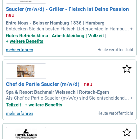
Saucier (m/w/d) - Griller - Fleisch ist Deine Passion
Entre Nous - Beisser Hamburg 1836 | Hamburg
Entdecken Sie den besten Fleisch-Lieferservice in Hamburg!
+
Seit über 185 Jahren bieten wir hochwertiges Fleisch aus ei
Gutes Betriebsklima | Arbeitskleidung | Vollzeit
|
gener Produktion, ergänzt durch kreative Beilagen. Unser m
+
weitere Benefits
odernes Familienunternehmen legt größten Wert auf Qualitä
Heute veröffentlicht
mehr erfahren
t und exzellenten Kundenservice. Arbeiten Sie in Vollzeit in
einem kleinen, motivierten Team, das Ihre Ideen schätzt und
gemeinsam wächst. Genießen Sie geregelte Arbeitszeiten u
nd faire Bedingungen, während Sie Teil eines vielverspreche
nden Projekts werden. Bewerben Sie sich jetzt und bringen
Sie Ihre Leidenschaft für gute Produkte in unser Unternehm
Chef de Partie Saucier (m/w/d)
en ein!
Spa & Resort Bachmair Weissach | Rottach-Egern
Als Chef de Partie Saucier (m/w/d) sind Sie entscheidend fü
+
r einen reibungslosen Küchenablauf. Sie achten besonders
Teilzeit
|
+
weitere Benefits
auf den professionellen Umgang mit hochwertigen Lebens
Heute veröffentlicht
mehr erfahren
mitteln und deren korrekte Lagerung. Ihre Mitverantwortung
erstreckt sich auf die Planung und präzise Kalkulation von B
estellungen für eine effiziente Warenwirtschaft. Zudem schu
len Sie neue Teammitglieder und Auszubildende, um die Küc
henabläufe zu optimieren. Ihr Engagement fördert ein motivi