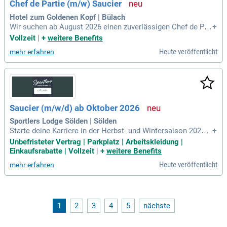
Chef de Partie (m/w) Saucier
Hotel zum Goldenen Kopf | Bülach
Wir suchen ab August 2026 einen zuverlässigen Chef de Par
+
tie Saucier (m/w) in Vollzeit. Zu Ihren Aufgaben gehören die
Vollzeit
|
+
weitere Benefits
Vor- und Zubereitung von Speisen für à la carte und Bankett,
Heute veröffentlicht
mehr erfahren
unter Verwendung frischer, saisonaler Produkte. Sie unterst
ützen bei der Ausbildung unserer Lernenden und halten dabe
i die HACCP-Richtlinien ein. Voraussetzung ist eine abgesc
hlossene Lehre als Koch/Köchin EFZ sowie Berufserfahrung
in einer lebhaften Küche. Gute Deutschkenntnisse (mindest
ens Niveau B1) und eine serviceorientierte, teamfähige Pers
Saucier (m/w/d) ab Oktober 2026
önlichkeit sind ebenso wichtig. Werden Sie Teil eines innov
ativen, jungen Teams und gestalten Sie mit uns kulinarische
Sportlers Lodge Sölden | Sölden
Erlebnisse!
Starte deine Karriere in der Herbst- und Wintersaison 2026/2
+
7! Ab Oktober oder nach Vereinbarung in Vollzeit. Leidensch
Unbefristeter Vertrag | Parkplatz | Arbeitskleidung |
aft für frische, regionale und hochwertige Lebensmittel? Da
Einkaufsrabatte | Vollzeit
|
+
weitere Benefits
nn bewirb dich jetzt und gestalte mit uns gemeinsam das Be
Heute veröffentlicht
mehr erfahren
ste!
1
2
3
4
5
nächste