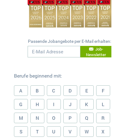
Passende Jobangebote per E-Mail erhalten:
Job-
Newsletter
Berufe beginnend mit:
A
B
C
D
E
F
G
H
I
J
K
L
M
N
O
P
Q
R
S
T
U
V
W
X