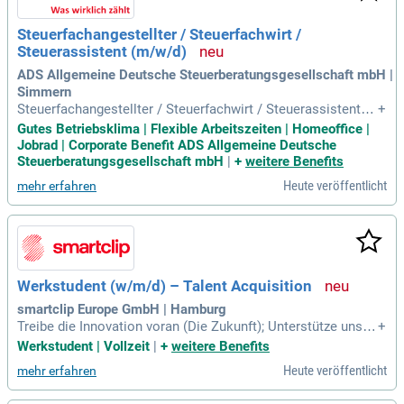
Steuerfachangestellter / Steuerfachwirt /
Steuerassistent (m/w/d)
ADS Allgemeine Deutsche Steuerberatungsgesellschaft mbH |
Simmern
Steuerfachangestellter / Steuerfachwirt / Steuerassistent
+
(m/w/d): Am Standort Simmern. Als Teil der EDEKA-Gruppe
Gutes Betriebsklima | Flexible Arbeitszeiten | Homeoffice |
sind wir deutschlandweit tätig – mit umfassender Expertise
Jobrad | Corporate Benefit ADS Allgemeine Deutsche
in Steuern, Finanzen und Betriebswirtschaft.
Steuerberatungsgesellschaft mbH
|
+
weitere Benefits
Heute veröffentlicht
mehr erfahren
Werkstudent (w/m/d) – Talent Acquisition
smartclip Europe GmbH | Hamburg
Treibe die Innovation voran (Die Zukunft); Unterstütze uns d
+
abei, TA von einem Prozess in einen strategischen Vorteil z
Werkstudent | Vollzeit
|
+
weitere Benefits
u verwandeln: KI als Assistent: Teste und implementiere ne
Heute veröffentlicht
mehr erfahren
ue KI-Tools, um unser Recruiting smarter, schneller und effiz
ienter zu gestalten