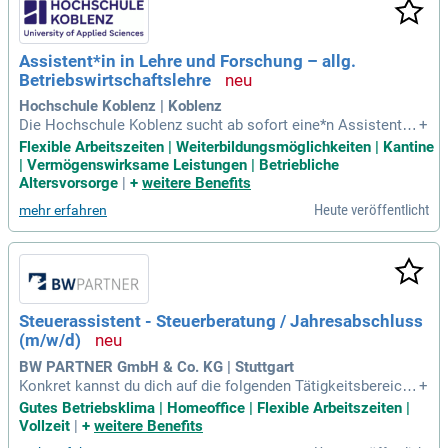
Assistent*in in Lehre und Forschung – allg.
Betriebswirtschaftslehre
Hochschule Koblenz | Koblenz
Die Hochschule Koblenz sucht ab sofort eine*n Assistent*i
+
n in der Lehre und Forschung im Bereich allgemeine Betrieb
Flexible Arbeitszeiten | Weiterbildungsmöglichkeiten | Kantine
swirtschaftslehre. Diese befristete Position ist auf zwei Jah
| Vermögenswirksame Leistungen | Betriebliche
re angelegt und umfasst die Entgeltgruppe E 10 TV L. Zu de
Altersvorsorge
|
+
weitere Benefits
n Hauptaufgaben gehören die Gestaltung und Durchführung
Heute veröffentlicht
mehr erfahren
von Lehrveranstaltungen im Bereich „allgemeine Betriebswir
tschaftslehre“ und „Entrepreneurship“. Zudem sind die Vorb
ereitung von Lehrveranstaltungen, die Erstellung von Prüfun
gsaufgaben sowie die Betreuung der Studierenden wesentlic
he Tätigkeiten. Nutzen Sie die Chance, in einem dynamische
n Umfeld an einer renommierten Hochschule zu arbeiten. B
Steuerassistent - Steuerberatung / Jahresabschluss
ewerben Sie sich jetzt und gestalten Sie die Zukunft der Wirt
(m/w/d)
schaftswissenschaften!
BW PARTNER GmbH & Co. KG | Stuttgart
Konkret kannst du dich auf die folgenden Tätigkeitsbereiche
+
freuen: Jahresabschlüsse und betriebliche Steuererklärunge
Gutes Betriebsklima | Homeoffice | Flexible Arbeitszeiten |
n; Unterstützung in der Gestaltungsberatung; Betriebswirtsc
Vollzeit
|
+
weitere Benefits
haftliche Beratung; Steuerliche Sonderprojekte, beispielswei