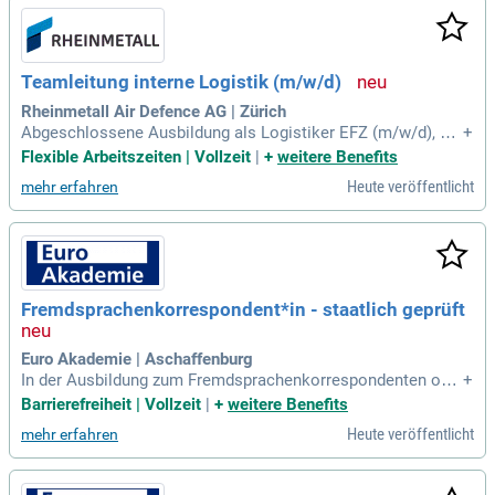
Teamleitung interne Logistik (m/w/d)
Rheinmetall Air Defence AG | Zürich
Abgeschlossene Ausbildung als Logistiker EFZ (m/w/d), mi
+
t Weiterbildung zur Logistikfachperson oder im Bereich Betr
Flexible Arbeitszeiten | Vollzeit
|
+
weitere Benefits
iebswirtschaft oder eine vergleichbare Qualifikation; Mehrjä
Heute veröffentlicht
mehr erfahren
hrige Erfahrung im Logistikmanagement, idealerweise in ein
em Produktionsumfeld
Fremdsprachenkorrespondent*in - staatlich geprüft
Euro Akademie | Aschaffenburg
In der Ausbildung zum Fremdsprachenkorrespondenten ode
+
r zur Fremdsprachenkorrespondentin wirst du deine Sprachk
Barrierefreiheit | Vollzeit
|
+
weitere Benefits
enntnisse vertiefen und deine betriebswirtschaftlichen sowi
Heute veröffentlicht
mehr erfahren
e IT-Fähigkeiten auf den neuesten Stand bringen.