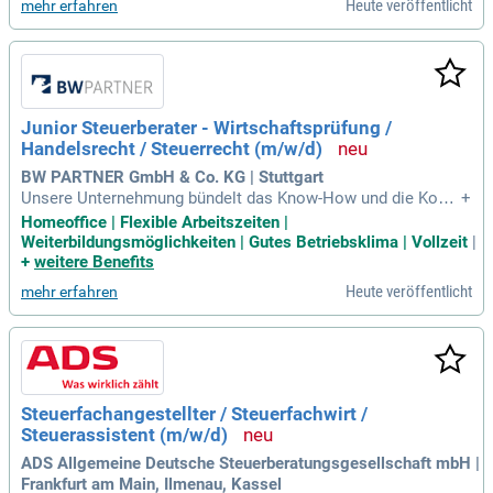
Heute veröffentlicht
mehr erfahren
se im internationalen
Junior Steuerberater - Wirtschaftsprüfung /
Handelsrecht / Steuerrecht (m/w/d)
BW PARTNER GmbH & Co. KG | Stuttgart
Unsere Unternehmung bündelt das Know-How und die Komp
+
etenz einer umfassenden Gesamtbetreuung von über 60 Jah
Homeoffice | Flexible Arbeitszeiten |
ren rund um die Themen Wirtschaftsprüfung, Steuerberatun
Weiterbildungsmöglichkeiten | Gutes Betriebsklima | Vollzeit
|
g, Betriebswirtschaft und Corporate Finance.
+
weitere Benefits
Heute veröffentlicht
mehr erfahren
Steuerfachangestellter / Steuerfachwirt /
Steuerassistent (m/w/d)
ADS Allgemeine Deutsche Steuerberatungsgesellschaft mbH |
Frankfurt am Main, Ilmenau, Kassel