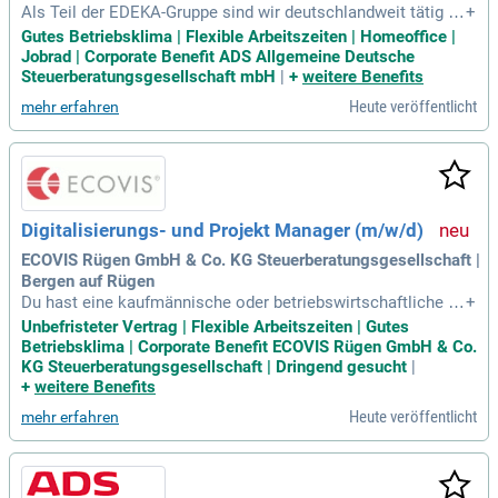
Als Teil der EDEKA-Gruppe sind wir deutschlandweit tätig –
+
mit umfassender Expertise in Steuern, Finanzen und Betrieb
Gutes Betriebsklima | Flexible Arbeitszeiten | Homeoffice |
swirtschaft. An 25 Standorten sind wir mit über 1.000 Mitarb
Jobrad | Corporate Benefit ADS Allgemeine Deutsche
eiter:innen für rund 8.000 Mandant:innen mit großem Engag
Steuerberatungsgesellschaft mbH
|
+
weitere Benefits
ement aktiv.
Heute veröffentlicht
mehr erfahren
Digitalisierungs- und Projekt Manager (m/w/d)
ECOVIS Rügen GmbH & Co. KG Steuerberatungsgesellschaft |
Bergen auf Rügen
Du hast eine kaufmännische oder betriebswirtschaftliche A
+
usbildung beziehungsweise ein Studium abgeschlossen – b
Unbefristeter Vertrag | Flexible Arbeitszeiten | Gutes
eispielsweise in den Bereichen Steuern, Betriebswirtschaft
Betriebsklima | Corporate Benefit ECOVIS Rügen GmbH & Co.
oder Wirtschaftsinformatik.
KG Steuerberatungsgesellschaft | Dringend gesucht
|
+
weitere Benefits
Heute veröffentlicht
mehr erfahren