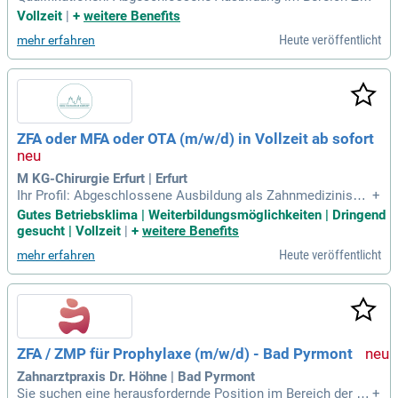
hnmedizinische Fachangestellte:r, Zahnarzthelfer:in oder ver
Vollzeit
|
+
weitere Benefits
gleichbare Qualifikation mit Schwerpunkt Abrechnung. Oder
Heute veröffentlicht
mehr erfahren
abgeschlossene Ausbildung im Bereich Zahntechnik mit Ab
rechnungserfahrung.
ZFA oder MFA oder OTA (m/w/d) in Vollzeit ab sofort
M KG-Chirurgie Erfurt | Erfurt
Ihr Profil: Abgeschlossene Ausbildung als Zahnmedizinisch
+
e/r Fachangestellte/r (ZFA) oder Medizinische/r Fachangest
Gutes Betriebsklima | Weiterbildungsmöglichkeiten | Dringend
ellte/r (MFA) oder OTA; Erfahrung im Bereich der Mund-, Kief
gesucht | Vollzeit
|
+
weitere Benefits
er- und Gesichtschirurgie von Vorteil; Freundliches Auftrete
Heute veröffentlicht
mehr erfahren
n und Teamfähigkeit
ZFA / ZMP für Prophylaxe (m/w/d) - Bad Pyrmont
Zahnarztpraxis Dr. Höhne | Bad Pyrmont
Sie suchen eine herausfordernde Position im Bereich der Pr
+