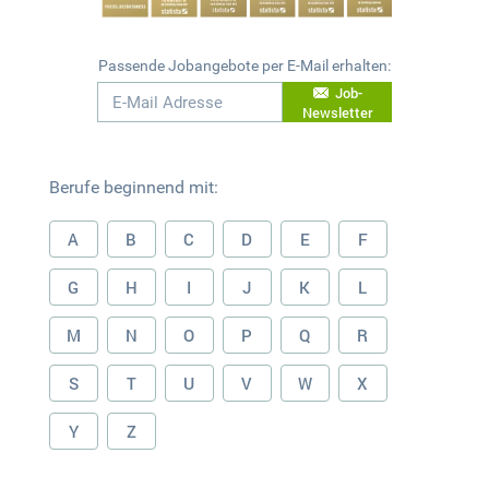
Passende Jobangebote per E-Mail erhalten:
Job-
Newsletter
Berufe beginnend mit:
A
B
C
D
E
F
G
H
I
J
K
L
M
N
O
P
Q
R
S
T
U
V
W
X
Y
Z