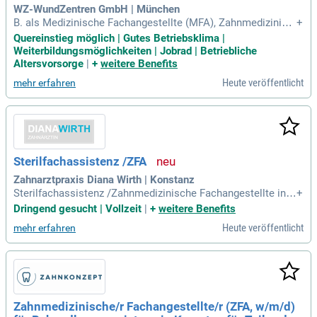
WZ-WundZentren GmbH | München
B. als Medizinische Fachangestellte (MFA), Zahnmedizinisc
+
he Fachangestellte (ZFA), Pharmazeutisch-technischer Assi
Quereinstieg möglich | Gutes Betriebsklima |
stent (PTA), Pharmazeutisch-kaufmännische Angestellte (P
Weiterbildungsmöglichkeiten | Jobrad | Betriebliche
KA), Tiermedizinische Fachangestellte, Verwaltungsfachkraf
Altersvorsorge
|
+
weitere Benefits
t, Kauffrau/Kaufmann im
Heute veröffentlicht
mehr erfahren
Sterilfachassistenz /ZFA
Zahnarztpraxis Diana Wirth | Konstanz
Sterilfachassistenz /Zahnmedizinische Fachangestellte in V
+
Z /TZ: Zur Erweiterung unseres Teams suchen wir ab sofort
Dringend gesucht | Vollzeit
|
+
weitere Benefits
eine Sterilfachassistenz /Zahnmedizinische Fachangestellt
Heute veröffentlicht
mehr erfahren
e, die unser empathisches Team tatkräftig unterstützt und d
en täglichen Einsatz
Zahnmedizinische/r Fachangestellte/r (ZFA, w/m/d)