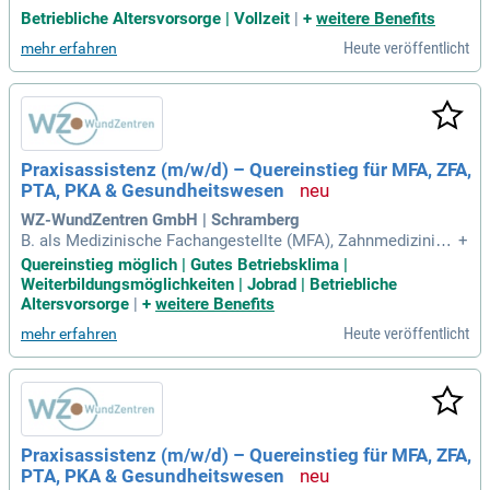
ophylaxe? Unsere Praxis bietet Ihnen ein einfühlsames Umf
Betriebliche Altersvorsorge | Vollzeit
|
+
weitere Benefits
eld, in dem Sie als ZFA, ZMP oder DH Verantwortung überne
Heute veröffentlicht
mehr erfahren
hmen können. Hier arbeiten Sie eng mit unserem Behandlun
gsteam, dem Empfang und der Praxisleitung zusammen. Ge
nießen Sie attraktive Konditionen mit einem Gehalt von bis
zu 4.000 € brutto/Monat, 6 Wochen Urlaub und geregelten A
rbeitszeiten. Profitieren Sie von regelmäßigen Fort- und Weit
erbildungen sowie zusätzlichen Leistungen wie Mobilitätszu
Praxisassistenz (m/w/d) – Quereinstieg für MFA, ZFA,
schüssen und einer betrieblichen Altersvorsorge. Werden Si
PTA, PKA & Gesundheitswesen
e Teil unseres Teams und gestalten Sie aktiv den Prophylax
e-Bereich mit!
WZ-WundZentren GmbH | Schramberg
B. als Medizinische Fachangestellte (MFA), Zahnmedizinisc
+
he Fachangestellte (ZFA), Pharmazeutisch-technischer Assi
Quereinstieg möglich | Gutes Betriebsklima |
stent (PTA), Pharmazeutisch-kaufmännische Angestellte (P
Weiterbildungsmöglichkeiten | Jobrad | Betriebliche
KA), Tiermedizinische Fachangestellte, Verwaltungsfachkraf
Altersvorsorge
|
+
weitere Benefits
t, Kauffrau/Kaufmann im
Heute veröffentlicht
mehr erfahren
Praxisassistenz (m/w/d) – Quereinstieg für MFA, ZFA,
PTA, PKA & Gesundheitswesen