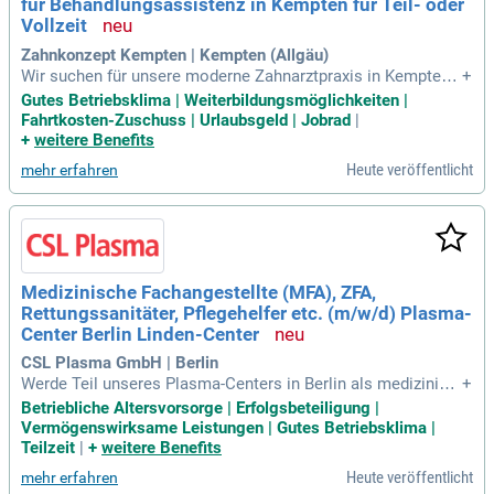
für Behandlungsassistenz in Kempten für Teil- oder
Vollzeit
Zahnkonzept Kempten | Kempten (Allgäu)
Wir suchen für unsere moderne Zahnarztpraxis in Kempten
+
mit den Schwerpunkten Parodontologie, Implantologie und
Gutes Betriebsklima | Weiterbildungsmöglichkeiten |
Prophylaxe eine/n Zahnmedizinische/n Fachangestellte/n (Z
Fahrtkosten-Zuschuss | Urlaubsgeld | Jobrad
|
FA, w/m/d) für die Behandlungsassistenz in Teil-oder Vollzei
+
weitere Benefits
t.
Heute veröffentlicht
mehr erfahren
Medizinische Fachangestellte (MFA), ZFA,
Rettungssanitäter, Pflegehelfer etc. (m/w/d) Plasma-
Center Berlin Linden-Center
CSL Plasma GmbH | Berlin
Werde Teil unseres Plasma-Centers in Berlin als medizinisc
+
he Fachangestellte (MFA), ZFA, Rettungssanitäter oder Pfleg
Betriebliche Altersvorsorge | Erfolgsbeteiligung |
ehelfer! In Vollzeit (38,5 Stunden) erwartet dich eine abwech
Vermögenswirksame Leistungen | Gutes Betriebsklima |
slungsreiche Tätigkeit. Du betreust Plasmaspender und sor
Teilzeit
|
+
weitere Benefits
gst für einen freundlichen Empfang. Dabei unterstützt du au
Heute veröffentlicht
mehr erfahren
ch den Arzt bei der Venenpunktion und anderer Abläufe. Wir