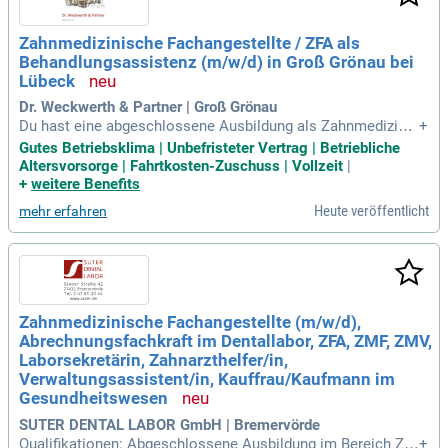
Zahnmedizinische Fachangestellte / ZFA als
Behandlungsassistenz (m/w/d) in Groß Grönau bei
Lübeck
Dr. Weckwerth & Partner | Groß Grönau
Du hast eine abgeschlossene Ausbildung als Zahnmedizinis
+
che Fachangestellte / ZFA oder Zahnarzthelferin. Du bist fre
Gutes Betriebsklima | Unbefristeter Vertrag | Betriebliche
undlich, zuverlässig und hast Freude am Umgang mit Patien
Altersvorsorge | Fahrtkosten-Zuschuss | Vollzeit
|
tinnen und Patienten.
+
weitere Benefits
Heute veröffentlicht
mehr erfahren
Zahnmedizinische Fachangestellte (m/w/d),
Abrechnungsfachkraft im Dentallabor, ZFA, ZMF, ZMV,
Laborsekretärin, Zahnarzthelfer/in,
Verwaltungsassistent/in, Kauffrau/Kaufmann im
Gesundheitswesen
SUTER DENTAL LABOR GmbH | Bremervörde
Qualifikationen: Abgeschlossene Ausbildung im Bereich Za
+