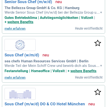
Senior Sous Chef (m/w/d)
ne abgeschlossene Kochausbildung und mehrjährige Erfahr
ung in einer anspruchsvollen Küche.
The Bellezza Group GmbH & Co. KG | Hamburg
Werde Senior Sous Chef (m/w/d) bei der Bellezza Group und
+
leite unser Küchenteam in einem dynamischen Arbeitsumfel
Gutes Betriebsklima | Aufstiegsmöglichkeiten | Vollzeit
|
d. Als rechte Hand des Executive Chefs übernimmst Du wic
+
weitere Benefits
htige Verantwortung für den Küchenbetrieb. Wir fördern Dein
Heute veröffentlicht
mehr erfahren
e persönliche Weiterentwicklung und garantieren ein kollegi
ales Miteinander. Gemeinsam feiern wir Erfolge und schaffe
n unvergessliche gastronomische Erlebnisse. Dabei sichers
t Du die Einhaltung hoher Qualitäts-, Hygiene- und HACCP-St
andards. Übernimm die Organisation der Warenwirtschaft u
nd sorge für einen reibungslosen Ablauf in unserer Küche –
Sous Chef (w/m/d)
werde Teil unserer gastronomischen Familie!
sea chefs Human Resources Services GmbH | Berlin
Werde Teil der Mein Schiff Crew und bewirb dich als Sous C
+
hef (w/m/d) bei sea chefs. Begeistere unsere Gäste mit kuli
Festanstellung | Homeoffice | Vollzeit
|
+
weitere Benefits
narischen Köstlichkeiten an Bord der attraktiven Mein Schiff
Heute veröffentlicht
mehr erfahren
Flotte von TUI Cruises. Deine Chance auf ein Abenteuer auf
Hochsee-Kreuzfahrten, Expeditionsreisen und Luxusreisen
wartet auf dich. Sea chefs ist dein erfahrener Partner im Hot
el- und Crew-Management, der zahlreiche Karrieremöglichke
iten im Premium- und Luxussegment bietet. Entdecke die au
fregende Welt der Kreuzfahrten und arbeite in einem dynami
Sous Chef (m/w/d) DO & CO Hotel München
schen Team. Starte jetzt deine Bewerbung und erlebe die Fa