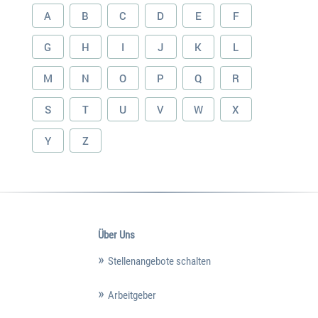
A
B
C
D
E
F
G
H
I
J
K
L
M
N
O
P
Q
R
S
T
U
V
W
X
Y
Z
Über Uns
Stellenangebote schalten
Arbeitgeber