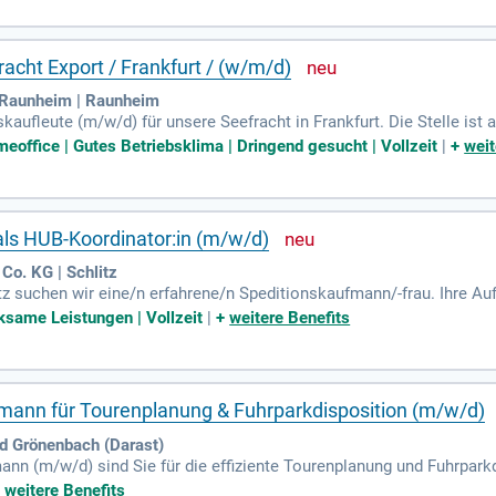
 sicheren Arbeitsplatz in einem erfolgreichen Unternehmen. Erleben
ationaler Tätigkeit!
acht Export / Frankfurt / (w/m/d)
- Raunheim | Raunheim
kaufleute (m/w/d) für unsere Seefracht in Frankfurt. Die Stelle ist 
fitieren Sie von zahlreichen Vorteilen, wie einer betrieblichen Alter
meoffice | Gutes Betriebsklima | Dringend gesucht | Vollzeit
|
+
weit
n Betriebszugehörigkeit steigen. Unser modernes Arbeitsumfeld bie
. Arbeiten Sie in einem familiären Team mit umfangreichen Karrier
rfolgreichen Unternehmens und erleben Sie Mitarbeiterevents und Inte
ls HUB-Koordinator:in (m/w/d)
o. KG | Schlitz
itz suchen wir eine/n erfahrene/n Speditionskaufmann/-frau. Ihre A
g von LKW für Überhangtransporte. Sie sind verantwortlich für die 
same Leistungen | Vollzeit
|
+
weitere Benefits
tifizieren und beheben Sie Fehlerquellen, insbesondere bei Gefahrg
tung und koordinieren das Lagerpersonal, um einen reibungslosen A
equenzen sowie die Weiterentwicklung unserer Qualitätsstandards 
fmann für Tourenplanung & Fuhrparkdisposition (m/w/d)
 Grönenbach (Darast)
ann (m/w/d) sind Sie für die effiziente Tourenplanung und Fuhrpar
teht darin, sicherzustellen, dass Pflastersteine und Schachtprodukt
+
weitere Benefits