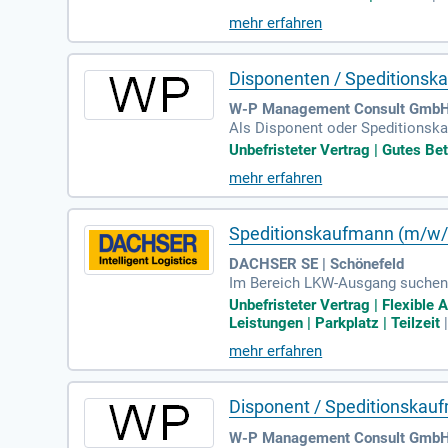
erden. Sie koordinieren sowohl u
mehr erfahren
xibilität und schnelles Handeln 
nden und Transportunternehmen s
sten Sie eine effektive Transpor
Disponenten / Speditions
W-P Management Consult GmbH |
Als Disponent oder Speditionskau
en die Annahme und Verarbeitung
Unbefristeter Vertrag | Gutes Be
nte Einsatzplanung unserer Ents
mehr erfahren
und Bürger agieren. Eine abgesch
rantwortungsbewusstsein und Ih
Speditionskaufmann (m/w/
DACHSER SE | Schönefeld
Im Bereich LKW-Ausgang suchen w
ehören die Pflege und Verwaltu
Unbefristeter Vertrag | Flexible
igieren kundenspezifische Daten
Leistungen | Parkplatz | Teilzeit
als Kaufmann (m/w/d) für Spedit
mehr erfahren
ition mit und verfügen über sehr
Arbeitsbeginns zwischen 10:30 u
Disponent / Speditionskau
W-P Management Consult GmbH 