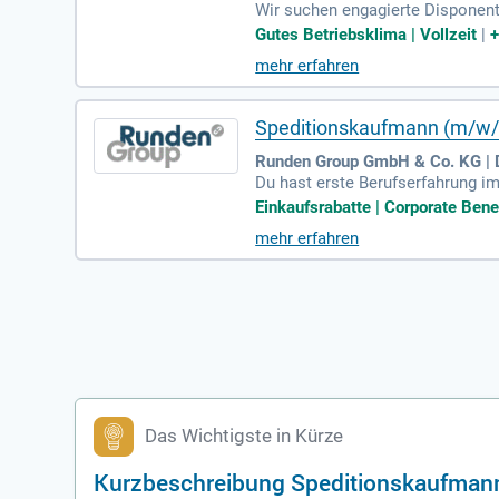
Wir suchen engagierte Disponent
nsportaufträgen, die Verwaltung
Gutes Betriebsklima | Vollzeit
|
eise als Speditionskaufmann, sow
mehr erfahren
ntnisse sind von Vorteil, aber n
ns erwarten Sie eine langfristige
Speditionskaufmann (m/w/d
Runden Group GmbH & Co. KG 
Du hast erste Berufserfahrung im
ein willkommenes Plus. Deine se
Einkaufsrabatte | Corporate Bene
mmunikationsstärke in Deutsch un
mehr erfahren
stbar und besitzt ausgezeichnet
die Ideen und Initiativen seiner 
Das Wichtigste in Kürze
Kurzbeschreibung Speditionskaufman