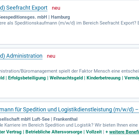
) Seefracht Export
espeditionsges. mbH | Hamburg
ere als Speditionskaufmann (m/w/d) im Bereich Seefracht Export? 
m Flughafen Hamburg! Zu Ihren Aufgaben gehören die Auftragsabwick
rden eine erfolgreich abgeschlossene Speditionslehre sowie Erfah
sse im Umgang mit Atlas Ausfuhr. Profitieren Sie von attraktiven S
h noch heute unter bewerbung@hamburg-express.de und werden Sie 
) Administration
inistration/Büromanagement spielt der Faktor Mensch eine entsche
Unternehmenserfolg, und gemeinsam gestalten wir die Logistik der 
eld | Erfolgsbeteiligung | Weihnachtsgeld | Kinderbetreuung | Verm
 Nah- und Fernverkehr sowie die Abfertigung von Sammelgut-LKW. 
nlieferungen im Yard-Management. Sie sind verantwortlich für die V
 Werden Sie Teil unseres Teams und optimieren Sie die Logistikbi
ann für Spedition und Logistikdienstleistung (m/w/d) –
sellschaft mbH Luft-See | Frankenthal
e Karriere im Bereich Spedition und Logistik? Wir bieten Ihnen eine
eistung. Bringen Sie Berufserfahrung im Import, idealerweise in See
er Vertrag | Betriebliche Altersvorsorge | Vollzeit
|
+
weitere Benefi
tig wie Ihre selbstständige und strukturierte Arbeitsweise. Profiti