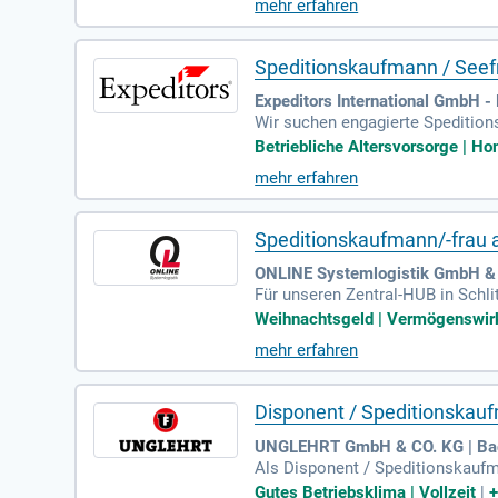
mehr erfahren
blicher Altersvorsorge und einem
ersönliche Entwicklung und intern
Speditionskaufmann / Seefr
Expeditors International GmbH 
Wir suchen engagierte Speditions
ontag bis Freitag) verfügbar. Pro
Betriebliche Altersvorsorge | Ho
die auf 30 Tage nach fünf Jahre
mehr erfahren
glichkeit von Home-Office-Tagen
n Sie Teil eines über 45 Jahre e
Speditionskaufmann/-frau a
ONLINE Systemlogistik GmbH & C
Für unseren Zentral-HUB in Schl
esverladungen und die Beschaffun
Weihnachtsgeld | Vermögenswirk
e Sendungserfassung. Zudem iden
mehr erfahren
erstützen die Betriebsstättenlei
ion von Prozessen durch Videos
Disponent / Speditionskau
UNGLEHRT GmbH & CO. KG | Bad
Als Disponent / Speditionskaufm
zuständig. Ihre Hauptaufgabe bes
Gutes Betriebsklima | Vollzeit
|