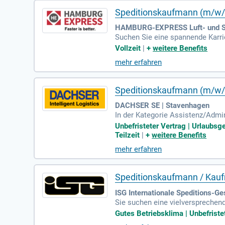
Speditionskaufmann (m/w/d
HAMBURG-EXPRESS Luft- und Se
Suchen Sie eine spannende Karri
echslungsreicher Arbeitsplatz a
Vollzeit
|
+
weitere Benefits
von Angeboten. Vorausgesetzt we
mehr erfahren
nntnisse und sichere EDV-Kenntni
en Vergütung! Bewerben Sie sic
Speditionskaufmann (m/w/d
DACHSER SE | Stavenhagen
In der Kategorie Assistenz/Adm
tarbeitenden der Schlüssel zum 
Unbefristeter Vertrag | Urlaubsg
ng und Abrechnung von Touren im
Teilzeit
|
+
weitere Benefits
die Verladeprozesse und Selbsta
mehr erfahren
im Transport Management System.
Speditionskaufmann / Kaufm
ISG Internationale Speditions-Ge
Sie suchen eine vielversprechend
für Spedition und Logistikdienstl
Gutes Betriebsklima | Unbefristet
glischkenntnisse sind ebenso wich