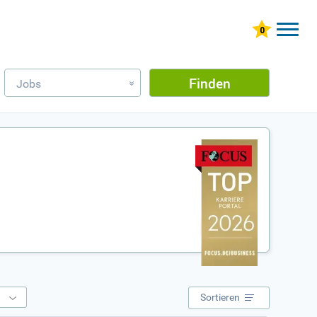
Finden
Jobs
»
e
Sortieren