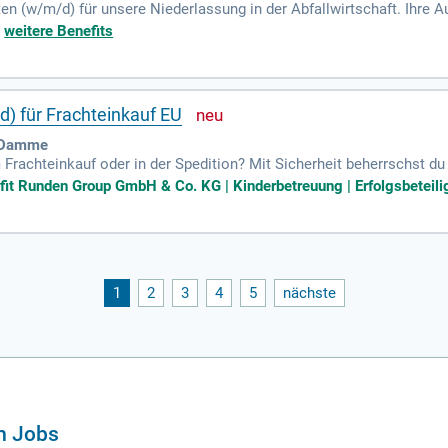
en (w/m/d) für unsere Niederlassung in der Abfallwirtschaft. Ihre 
 der Einsammeltouren und die Dokumentation von Dienstleistungen.
+
weitere Benefits
ie eine mehrjährige Berufserfahrung im dispositiven Bereich sind e
icht zwingend notwendig. Teamfähigkeit, Belastbarkeit und Verantw
 Perspektive und ein offenes, faires Arbeitsumfeld, das die Zufrieden
) für Frachteinkauf EU
| Damme
 Frachteinkauf oder in der Spedition? Mit Sicherheit beherrschst d
lbstständige, verantwortungsvolle Arbeitsweise und dein Überblic
fit Runden Group GmbH & Co. KG | Kinderbetreuung | Erfolgsbeteilig
d Englisch ist ein Muss, weitere Sprachen wie Polnisch oder Spanisc
es Organisations- sowie Verhandlungsgeschick. Werde Teil eines 
Mitarbeiter setzt, um gemeinsam erfolgreich in die Zukunft zu gehen.
1
2
3
4
5
nächste
n Jobs