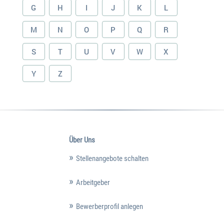
G
H
I
J
K
L
M
N
O
P
Q
R
S
T
U
V
W
X
Y
Z
Über Uns
Stellenangebote schalten
Arbeitgeber
Bewerberprofil anlegen