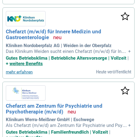
t 50 hochwertigen stationären und teilstationären Behandlu
ngsplätzen erfüllen wir höchste Standards in der Notfallvers
orgung. Unser engagiertes interdisziplinäres Team sorgt für
eine empathische und qualitativ hochwertige Patientenvers
orgung. Genießen Sie eine hohe Lebensqualität in naturnahe
Chefarzt (m/w/d) für Innere Medizin und
r Umgebung am Rande des Schwarzwaldes. Vertrauen Sie a
Gastroenterologie
uf unsere Expertise für Ihre psychische Gesundheit und start
en Sie Ihre Genesung noch heute.
Kliniken Nordoberpfalz AG | Weiden in der Oberpfalz
Das Klinikum Weiden sucht einen Chefarzt (m/w/d) für Inner
+
e Medizin und Gastroenterologie in Vollzeit. Als größter Ge
Gutes Betriebsklima | Betriebliche Altersvorsorge | Vollzeit
|
sundheitsdienstleister der Region bietet die Kliniken Nordob
+
weitere Benefits
erpfalz AG exzellente Karrierechancen. Das Klinikum Weide
Heute veröffentlicht
mehr erfahren
n ist ein Schwerpunktkrankenhaus mit über 570 Betten und
spielt eine zentrale Rolle in der medizinischen Versorgung.
Es gewährleistet optimale Notfallversorgung bei akuten Erk
rankungen wie Schlaganfall und Herzinfarkt. Die moderne m
edizinische Infrastruktur ermöglicht eine erstklassige Diagn
ostik und Therapie. Bewerben Sie sich jetzt und gestalten Si
Chefarzt am Zentrum für Psychiatrie und
e die Gesundheitsversorgung in der Nordoberpfalz aktiv mit!
Psychotherapie (m/w/d)
Klinikum Werra-Meißner GmbH | Eschwege
Als Chefarzt (m/w/d) am Zentrum für Psychiatrie und Psych
+
otherapie (ZPP) übernehmen Sie die medizinische, organisa
Gutes Betriebsklima | Familienfreundlich | Vollzeit
|
torische und strategische Leitung einer vielseitigen Einricht