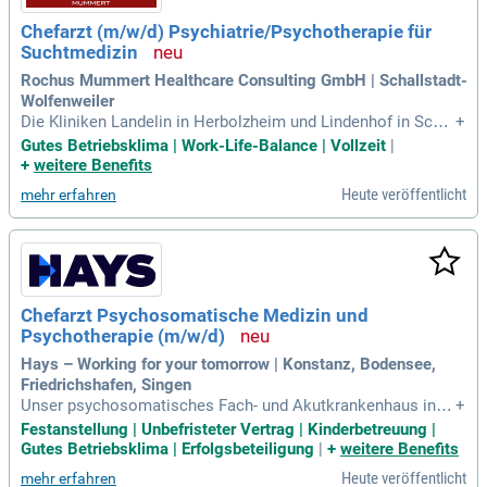
Chefarzt (m/w/d) Psychiatrie/Psychotherapie für
Suchtmedizin
Rochus Mummert Healthcare Consulting GmbH | Schallstadt-
Wolfenweiler
Die Kliniken Landelin in Herbolzheim und Lindenhof in Schal
+
lstadt suchen einen Chefarzt (m/w/d) für Psychiatrie/Psych
Gutes Betriebsklima | Work-Life-Balance | Vollzeit
|
otherapie mit Fokus auf Suchtmedizin. Beide Einrichtungen
+
weitere Benefits
zeichnen sich durch geschlechtersensible Behandlungskonz
Heute veröffentlicht
mehr erfahren
epte und Auszeichnungen der Deutschen Rentenversicherun
g aus. In dieser verantwortungsvollen Position leiten Sie die
Rehabilitationskliniken und sichern den fachmedizinischen
Standard. Ihre Aufgaben umfassen die Weiterentwicklung de
r Kliniken sowie die Förderung der standortübergreifenden Z
usammenarbeit. Zudem sind Sie als Hygienebeauftragte:r fü
Chefarzt Psychosomatische Medizin und
r die Umsetzung von Hygienestandards verantwortlich. Bew
Psychotherapie (m/w/d)
erben Sie sich und gestalten Sie die moderne Versorgung s
uchtkranker Menschen aktiv mit.
Hays – Working for your tomorrow | Konstanz, Bodensee,
Friedrichshafen, Singen
Unser psychosomatisches Fach- und Akutkrankenhaus in B
+
aden-Württemberg bietet umfassende Behandlung für geset
Festanstellung | Unbefristeter Vertrag | Kinderbetreuung |
zlich und privat versicherte Patientinnen und Patienten. Wir
Gutes Betriebsklima | Erfolgsbeteiligung
|
+
weitere Benefits
spezialisieren uns auf eine Vielzahl psychosomatischer Erk
Heute veröffentlicht
mehr erfahren
rankungen wie Depressionen, Angststörungen und PTBS. Mi