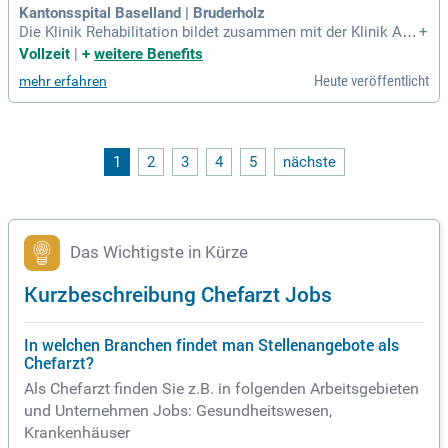
die kontinuierliche Qualitätssicherung unserer Dienstleistun
Kantonsspital Baselland | Bruderholz
gen.
Die Klinik Rehabilitation bildet zusammen mit der Klinik Alte
+
rsmedizin das größte Zentrum im Kantonsspital Baselland.
Vollzeit
|
+
weitere Benefits
Sie bietet spezialisierte rehabilitative Versorgung und koop
Heute veröffentlicht
mehr erfahren
eriert eng mit den akutsomatischen Abteilungen des Akutsp
itals. Die Leitung der Klinik trägt die Verantwortung für die B
etreuung stationärer und ambulanter Patientinnen und Patie
nten. Der interdisziplinäre Rehabilitationsprozess wird aktiv
gestaltet, um optimalen medizinischen und therapeutischen
1
2
3
4
5
nächste
Fortschritt zu gewährleisten. Zudem gibt es Bestrebungen z
ur strategischen und wirtschaftlichen Weiterentwicklung de
s Rehabilitationsangebots. Ein Schwerpunkt liegt dabei auf
dem Ausbau ambulanter Angebote und der Abteilung für Phy
sikalische Medizin, um ganzheitliche Heilungsprozesse zu f
Das Wichtigste in Kürze
ördern.
Kurzbeschreibung Chefarzt Jobs
In welchen Branchen findet man Stellenangebote als
Chefarzt?
Als Chefarzt finden Sie z.B. in folgenden Arbeitsgebieten
und Unternehmen Jobs: Gesundheitswesen,
Krankenhäuser