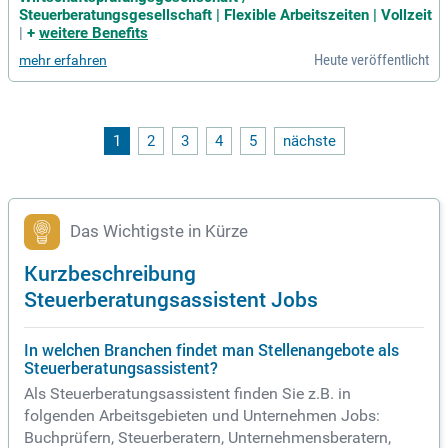
Steuerassistent (m/w/d) am Standort Dresden.
Steuerberatungsgesellschaft | Flexible Arbeitszeiten | Vollzeit
|
+
weitere Benefits
Heute veröffentlicht
mehr erfahren
1
2
3
4
5
nächste
Das Wichtigste in Kürze
Kurzbeschreibung
Steuerberatungsassistent Jobs
In welchen Branchen findet man Stellenangebote als
Steuerberatungsassistent?
Als Steuerberatungsassistent finden Sie z.B. in
folgenden Arbeitsgebieten und Unternehmen Jobs:
Buchprüfern, Steuerberatern, Unternehmensberatern,