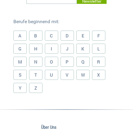
Newsletter
Berufe beginnend mit:
A
B
C
D
E
F
G
H
I
J
K
L
M
N
O
P
Q
R
S
T
U
V
W
X
Y
Z
Über Uns