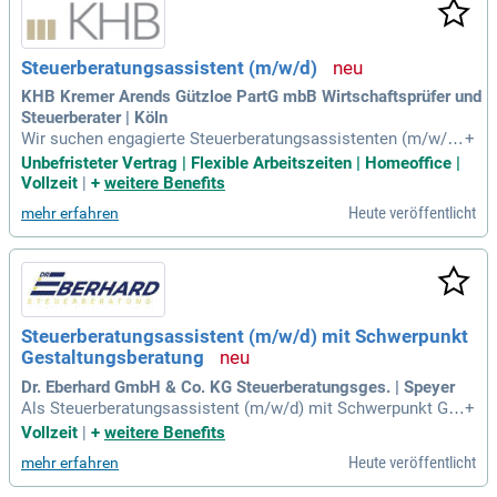
Steuerberatungsassistent (m/w/d)
KHB Kremer Arends Gützloe PartG mbB Wirtschaftsprüfer und
Steuerberater | Köln
Wir suchen engagierte Steuerberatungsassistenten (m/w/d)
+
zur Verstärkung unseres Teams. Ihre Hauptaufgaben umfas
Unbefristeter Vertrag | Flexible Arbeitszeiten | Homeoffice |
sen die Erstellung von Jahresabschlüssen und Steuererklär
Vollzeit
|
+
weitere Benefits
ungen für gewerbliche Unternehmen, öffentliche Betriebe un
Heute veröffentlicht
mehr erfahren
d Privatpersonen. Als erster Ansprechpartner für unsere Ma
ndanten fungieren Sie bei sämtlichen fachlichen und organi
satorischen Fragen. Sie sind ein Teamplayer mit einer Leide
nschaft für betriebswirtschaftliche Lösungen und verfügen ü
ber einen Hochschulabschluss oder eine vergleichbare Qual
ifikation. Ihre Erfahrungen in Bilanzierungs- und Bewertungsf
Steuerberatungsassistent (m/w/d) mit Schwerpunkt
ragen sowie Ihre IT-Affinität sind von großer Bedeutung. Bew
Gestaltungsberatung
erben Sie sich jetzt und gestalten Sie Ihre Karriere in einem
dynamischen Umfeld!
Dr. Eberhard GmbH & Co. KG Steuerberatungsges. | Speyer
Als Steuerberatungsassistent (m/w/d) mit Schwerpunkt Ge
+
staltungsberatung erwartet Sie eine herausfordernde und vie
Vollzeit
|
+
weitere Benefits
lseitige Tätigkeit. Sie unterstützen Umstrukturierungs- und
Heute veröffentlicht
mehr erfahren
Nachfolgeprojekte, um Unternehmen für zukünftige Generati
onen optimal zu positionieren. Zudem minimieren Sie steue