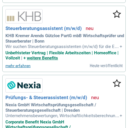
Steuerberatungsassistent (m/w/d)
KHB Kremer Arends Gützloe PartG mbB Wirtschaftsprüfer und
Steuerberater | Bonn
Wir suchen Steuerberatungsassistenten (m/w/d) für die Erst
+
ellung von Jahresabschlüssen und Steuererklärungen. Ideal
Unbefristeter Vertrag | Flexible Arbeitszeiten | Homeoffice |
sind Teamplayer und Mitdenker, die Initiative zeigen und als
Vollzeit
|
+
weitere Benefits
erste Ansprechpartner für Mandanten agieren. Sie erstellen i
Heute veröffentlicht
mehr erfahren
m Team Jahresabschlüsse sowie Steuererklärungen für Unt
ernehmen, öffentliche Betriebe und Privatpersonen. Zusätzli
ch erarbeiten Sie Lösungen für betriebswirtschaftliche Frag
estellungen und kommunizieren mit Behörden. Ein abgeschl
ossenes Hochschulstudium oder eine Qualifikation als Steu
erfachangestellter, Steuerfachwirt oder Bilanzbuchhalter ist
Prüfungs- & Steuerassistent (m/w/d)
erforderlich. Berufserfahrung, Kenntnisse in Bilanzierungsfra
gen und eine strukturierte Arbeitsweise runden Ihr Profil ab.
Nexia GmbH Wirtschaftsprüfungsgesellschaft /
Steuerberatungsgesellschaft | Dresden
Unternehmensbewertungen, Wirtschaftlichkeitsberechnunge
+
n und Umstrukturierungen; Betreuung unserer Mandanten in
Corporate Benefit Nexia GmbH
steuerlichen Einzel- und Gestaltungsfragen. als Prüfungs- &
Wirtschaftsprüfungsgesellschaft /