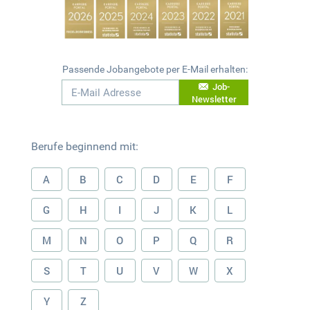
Passende Jobangebote per E-Mail erhalten:
Job-
Newsletter
Berufe beginnend mit:
A
B
C
D
E
F
G
H
I
J
K
L
M
N
O
P
Q
R
S
T
U
V
W
X
Y
Z