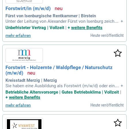
Forstwirt/in (m/w/d)
Fürst von Isenburgische Rentkammer | Birstein
Unter der Leitung von Alexander Fürst von Isenburg zeichnet
+
sich unser Revier durch ökologische Stabilität und nachhalti
Unbefristeter Vertrag | Vollzeit
|
+
weitere Benefits
ge Entwicklung aus. Wir suchen engagierte Forstwirte, die E
Heute veröffentlicht
mehr erfahren
rfahrung in Holzernte, Kultivierung und Pflege haben. Voraus
setzungen sind ein Motorkettensägeschein sowie die Bereit
schaft, unter unterschiedlichen Witterungsbedingungen zu a
rbeiten. Bei uns erwarten dich ein unbefristetes Arbeitsverh
ältnis und angemessene Vergütung. Wir bieten zudem kurze
Entscheidungswege in einem familiären Umfeld. Interessier
Forstwirt - Holzernte / Waldpflege / Naturschutz
te finden weitere Informationen auf unserer Webseite www.i
(m/w/d)
senburg.de.
Kreisstadt Merzig | Merzig
Sie haben eine Ausbildung als Forstwirt (m/w/d) oder eine v
+
ergleichbare Qualifikation? Dann sind Sie hier genau richtig!
Betriebliche Altersvorsorge | Gutes Betriebsklima | Vollzeit
|
Wenn Sie grundlegende Kenntnisse der naturgemäßen Forst
+
weitere Benefits
wirtschaft mitbringen und Interesse an Waldökologie und N
Heute veröffentlicht
mehr erfahren
aturschutz haben, sollten Sie sich bewerben. Ihr sicheres Au
ftreten, Organisationstalent und Verantwortungsbewusstsei
n machen Sie zum idealen Teammitglied. Sie kommuniziere
n klar, arbeiten selbstständig sowie lösungsorientiert und b
esitzen eine Fahrerlaubnis der Klasse B und idealerweise B