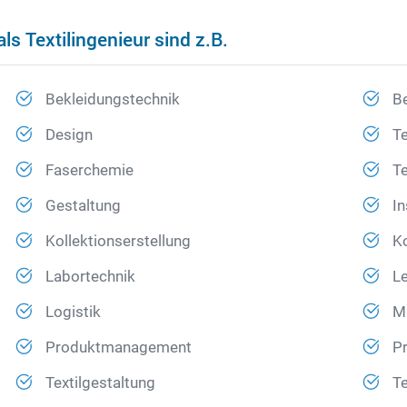
s Textilingenieur sind z.B.
Bekleidungstechnik
Be
Design
Te
Faserchemie
Te
Gestaltung
I
Kollektionserstellung
Ko
Labortechnik
Le
Logistik
M
Produktmanagement
P
Textilgestaltung
Te