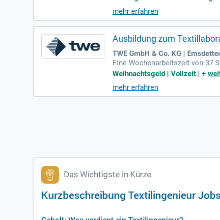
mehr erfahren
Ausbildung zum Textillabo
TWE GmbH & Co. KG | Emsdette
Eine Wochenarbeitszeit von 37 St
n, 1.455 € im dritten und 1.555 
Weihnachtsgeld | Vollzeit
|
+
wei
mehr erfahren
Das Wichtigste in Kürze
Kurzbeschreibung Textilingenieur Job