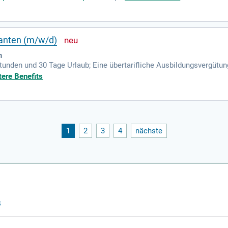
ranten (m/w/d)
n
unden und 30 Tage Urlaub; Eine übertarifliche Ausbildungsvergütung
€ im vierten Ausbildungsjahr; Du erhältst Urlaubs- und Weihnachtsge
tere Benefits
1
2
3
4
nächste
s