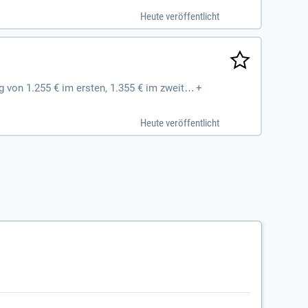
Heute veröffentlicht
 von 1.255 € im ersten, 1.355 € im zweite
+
ld; Besuch der Textilakademie
Heute veröffentlicht