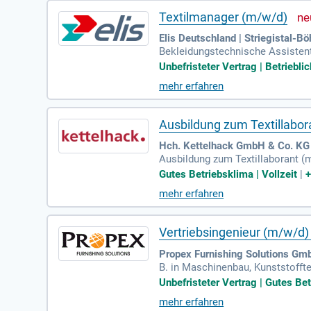
Textilmanager (m/w/d)
Elis Deutschland | Striegistal-Bö
Bekleidungstechnische Assistenti
Unbefristeter Vertrag | Betriebli
mehr erfahren
Ausbildung zum Textillabor
Hch. Kettelhack GmbH & Co. KG 
Ausbildung zum Textillaborant (
t.
Gutes Betriebsklima | Vollzeit
|
mehr erfahren
Vertriebsingenieur (m/w/d)
Propex Furnishing Solutions Gmb
B. in Maschinenbau, Kunststoffte
er im Vertrieb anspruchsvoller 
Unbefristeter Vertrag | Gutes Bet
mehr erfahren