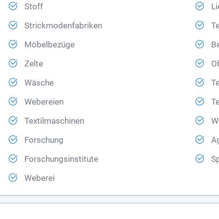
Stoff
Li
Strickmodenfabriken
Te
Möbelbezüge
Be
Zelte
O
Wäsche
Te
Webereien
Te
Textilmaschinen
W
Forschung
A
Forschungsinstitute
Sp
Weberei