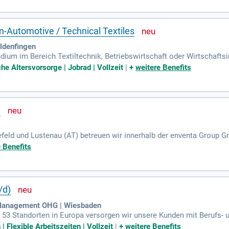
-Automotive / Technical Textiles
ldenfingen
dium im Bereich Textiltechnik, Betriebswirtschaft oder Wirtschafts
fahrung im Vertrieb, idealerweise von Textilien oder textilen Halbze
che Altersvorsorge | Jobrad | Vollzeit
|
+
weitere Benefits
)
elefeld und Lustenau (AT) betreuen wir innerhalb der enventa Grou
ung, Schuhe, Accessoires, Heimtextilien und Corporate Fashion.
 Benefits
/d)
 Management OHG | Wiesbaden
 53 Standorten in Europa versorgen wir unsere Kunden mit Berufs- 
Flexible Arbeitszeiten | Vollzeit
|
+
weitere Benefits