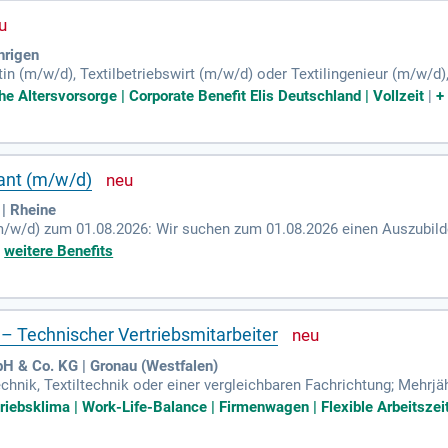
hrigen
n (m/w/d), Textilbetriebswirt (m/w/d) oder Textilingenieur (m/w/d), 
che Altersvorsorge | Corporate Benefit Elis Deutschland | Vollzeit
|
ant (m/w/d)
| Rheine
m/w/d) zum 01.08.2026: Wir suchen zum 01.08.2026 einen Auszubilde
+
weitere Benefits
 – Technischer Vertriebsmitarbeiter
H & Co. KG | Gronau (Westfalen)
chnik, Textiltechnik oder einer vergleichbaren Fachrichtung; Mehrjä
Produkte; Freude am aktiven Verkauf, an Kundenkontakten und am Auf
riebsklima | Work-Life-Balance | Firmenwagen | Flexible Arbeitszeit