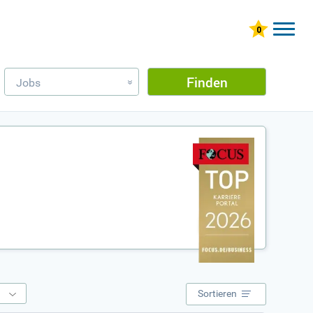
Finden
Jobs
»
e
Sortieren