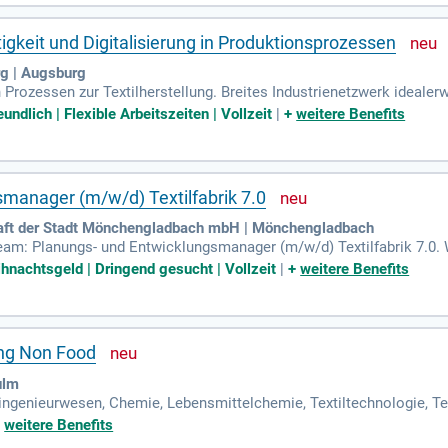
igkeit und Digitalisierung in Produktionsprozessen
g | Augsburg
Prozessen zur Textilherstellung. Breites Industrienetzwerk idealerwe
undlich | Flexible Arbeitszeiten | Vollzeit
|
+
weitere Benefits
manager (m/w/d) Textilfabrik 7.0
ft der Stadt Mönchengladbach mbH | Mönchengladbach
Team: Planungs- und Entwicklungsmanager (m/w/d) Textilfabrik 7.0.
unft für die Textilproduktion in Mönchengladbach mit.
ihnachtsgeld | Dringend gesucht | Vollzeit
|
+
weitere Benefits
ung Non Food
ulm
ingenieurwesen, Chemie, Lebensmittelchemie, Textiltechnologie, T
sowie Ergebnisorientierung; Sehr gute Englischkenntnisse.
+
weitere Benefits