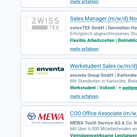
mehr erfahren
Sales Manager (m/w/d) Non
zwissTEX GmbH | Gerstetten-He
Erfolgreich abgeschlossenes Stu
alifikation; Mehrjährige Berufser
Flexible Arbeitszeiten | Betriebli
mehr erfahren
Werkstudent Sales (w/m/d
enventa Group GmbH | Karlsruhe
Mit Standorten in Karlsruhe, Bi
n Raum in den Bereichen Bekleid
Werkstudent | Vollzeit
|
+
weitere
mehr erfahren
COO Office Associate (m/w
MEWA Textil-Service AG & Co.
Mit über 6.000 Mitarbeitenden an
en Betriebstextilien.
Vermögenswirksame Leistungen | 