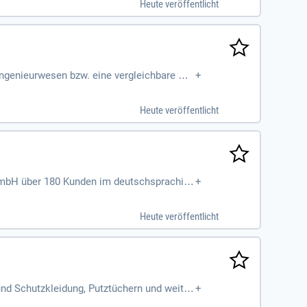
Heute veröffentlicht
ingenieurwesen bzw. eine vergleichbare Qu
+
ugen; Ausgeprägte
Heute veröffentlicht
p GmbH über 180 Kunden im deutschsprachige
+
Heute veröffentlicht
und Schutzkleidung, Putztüchern und weiter
+