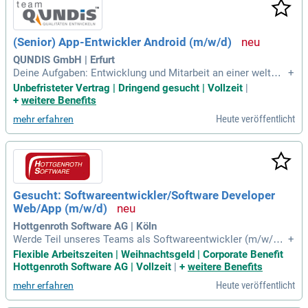
giebewusste Firmware auf Embedded Systemen. Zudem int
egrieren Sie NFC-, BLE- und WLAN-Technologien für nahtlos
e mobile Credential-Workflows. Ihre Erfahrung in Embedded
(Senior) App-Entwickler Android (m/w/d)
Security ermöglicht es, Secure Elements zu implementieren
und die Software mit sicherem Boot und OTA-Updates abzu
QUNDIS GmbH | Erfurt
sichern. Durch die Wartung und Erweiterung interner Softwa
Deine Aufgaben: Entwicklung und Mitarbeit an einer weltwei
+
re-Lösungen in C++ und C# stellen Sie kontinuierliche Opti
t eingesetzten Android-App zum Parametrieren und Verwalt
Unbefristeter Vertrag | Dringend gesucht | Vollzeit
|
mierung sicher.
en von IoT-Messgeräten und -Funksystemen; Erstellen und E
+
weitere Benefits
rmitteln von UI-Konzepten und Business-Logiken; Eigenstän
Heute veröffentlicht
mehr erfahren
dige Durchführung von Entwicklertests
Gesucht: Softwareentwickler/Software Developer
Web/App (m/w/d)
Hottgenroth Software AG | Köln
Werde Teil unseres Teams als Softwareentwickler (m/w/d) i
+
n Köln! Bei Hottgenroth Software gestaltest du innovative W
Flexible Arbeitszeiten | Weihnachtsgeld | Corporate Benefit
eb- und App-Lösungen in einem agilen Umfeld. Du bringst K
Hottgenroth Software AG | Vollzeit
|
+
weitere Benefits
enntnisse in C#, objektorientierter Programmierung und AS
Heute veröffentlicht
mehr erfahren
P.NET mit? Dann bist du bei uns genau richtig! Wir bieten ei
ne faire Vergütung, flexible Arbeitszeiten und umfangreiche