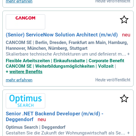
Heute veröffentlicht
mehr erfahren
(Senior) ServiceNow Solution Architect (m/w/d)
CANCOM SE | Berlin, Dresden, Frankfurt am Main, Hamburg,
Hannover, München, Nürnberg, Stuttgart
Skalierbare technische Architekturen um und definierst mod
+
ulare, zukunftssichere Lösungen; Du entwirfst Integrationen,
Flexible Arbeitszeiten | Einkaufsrabatte | Corporate Benefit
Datenmodelle, Automatisierungen und Plattformstrategien
CANCOM SE | Weiterbildungsmöglichkeiten | Vollzeit
|
auf Basis aktueller Service Now-Best-Practices; Du arbeites
+
weitere Benefits
t eng mit unseren Entwickler
Heute veröffentlicht
mehr erfahren
Senior .NET Backend Developer (m/w/d) -
Deggendorf
Optimus Search | Deggendorf
Gestalten Sie die Zukunft der Wohnungswirtschaft als Senio
+