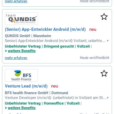
Heute veröffentlicht
mehr erfahren
(Senior) App-Entwickler Android (m/w/d)
QUNDIS GmbH | Mannheim
Senior) App-Entwickler Android (m/w/d) Vollzeit, unbefriste
+
t, ab sofort an einem unserer Entwicklungsstandorte Erfurt,
Unbefristeter Vertrag | Dringend gesucht | Vollzeit
|
Mannheim oder Maribor (Slowenien) Deine Aufgaben: Entwi
+
weitere Benefits
cklung und Mitarbeit an einer weltweit eingesetzten Android
Heute veröffentlicht
mehr erfahren
-App zum Parametrieren
Venture Lead (m/w/d)
BFS health finance GmbH | Dortmund
Venture Developer (m/w/d): (unbefristet) in Vollzeit am Sta
+
ndort Dortmund und im Mobile Office / Home Office: Was er
Unbefristeter Vertrag | Homeoffice | Vollzeit
|
wartet dich?
+
weitere Benefits