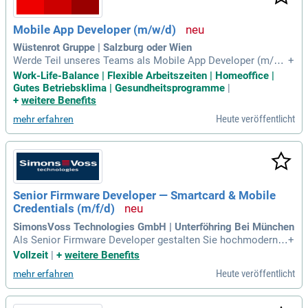
Mobile App Developer (m/w/d)
Wüstenrot Gruppe | Salzburg oder Wien
Werde Teil unseres Teams als Mobile App Developer (m/w/
+
d)! Arbeite flexibel in Salzburg, Wien oder bequem von zu Ha
Work-Life-Balance | Flexible Arbeitszeiten | Homeoffice |
use. Die Wüstenrot Technology GmbH zählt zu den führende
Gutes Betriebsklima | Gesundheitsprogramme
|
n IT-Arbeitgebern in Salzburg. Bewerbe dich jetzt!
+
weitere Benefits
Heute veröffentlicht
mehr erfahren
Senior Firmware Developer — Smartcard & Mobile
Credentials (m/f/d)
SimonsVoss Technologies GmbH | Unterföhring Bei München
Als Senior Firmware Developer gestalten Sie hochmoderne
+
C++-Anwendungs-Firmware für RTOS-basierte Mikrocontroll
Vollzeit
|
+
weitere Benefits
er wie ARM Cortex-M. Ihr Fokus liegt auf der Integration von
Heute veröffentlicht
mehr erfahren
Anwendungen, einschließlich physischer und mobiler Workfl
ows für digitale Zugangsdaten mit Mifare DESFire. Sie entwi
ckeln robuste Anwendungslogiken und implementieren ener