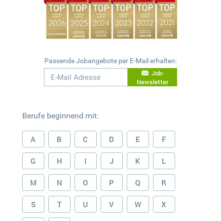
Passende Jobangebote per E-Mail erhalten:
Job-
Newsletter
Berufe beginnend mit:
A
B
C
D
E
F
G
H
I
J
K
L
M
N
O
P
Q
R
S
T
U
V
W
X