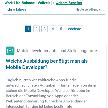
r.NET Backend Developer (m/w/d) in Deggendorf! In dieser
Work-Life-Balance | Vollzeit
|
+
weitere Benefits
spannenden Position arbeiten Sie an nationalen Projekten u
Heute veröffentlicht
mehr erfahren
nd entwickeln individuelle Softwarelösungen. Sie spielen ei
ne zentrale Rolle beim Ausbau einer serviceorientierten Plat
tform. Ihre Hauptaufgabe besteht darin, Schnittstellen für de
n Datenaustausch basierend auf Microsoft.NET Core und A
zure Cloud-Diensten zu entwickeln. Zudem begleiten Sie Ihr
1
2
3
4
5
nächste
e Lösungen über den gesamten Lebenszyklus, von der Planu
ng bis zur produktiven Nutzung. Ihre Expertise in Architektur
und Design fließt aktiv in die Entwicklung innovativer Lösun
gen ein.
Mobile developer Jobs und Stellenangebote
Welche Ausbildung benötigt man als
Mobile Developer?
Täglich nutzen wir zahlreiche Apps für die
unterschiedlichsten Aufgaben – hinter jeder von ihnen
stehen die Mobile Developer. Wer sich für Jobs im
Bereich der Entwicklung von Apps oder der
Webseitenoptimierung für mobile Anwendungen
interessiert, für den ist keine bestimmte