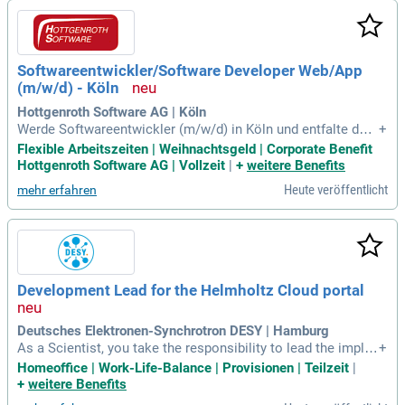
Sozialleistungen, einschließlich Altersvorsorge und Verpfle
gungszuschuss. Nutze deine Stärken im Full Stack Develop
ment und profitiere von zahlreichen Firmen-Events und Sond
erzahlungen. Bewirb dich jetzt und starte deinen nächsten K
Softwareentwickler/Software Developer Web/App
arriere-Schritt!
(m/w/d) - Köln
Hottgenroth Software AG | Köln
Werde Softwareentwickler (m/w/d) in Köln und entfalte dein
+
Potenzial in einem agilen Team! Bei Hottgenroth Software e
Flexible Arbeitszeiten | Weihnachtsgeld | Corporate Benefit
ntwickelst du plattformunabhängige Module mit C#, REST u
Hottgenroth Software AG | Vollzeit
|
+
weitere Benefits
nd Container-Technologien. Du bringst Erfahrung in ASP.NE
Heute veröffentlicht
mehr erfahren
T und Angular mit sowie Kenntnisse in objektorientierter Pr
ogrammierung? Wir suchen kreative Köpfe mit Hands-on-M
entalität und einem MINT-Hintergrund! Freue dich auf faire V
ergütung, flexible Arbeitszeiten und zahlreiche Team-Events.
Bewirb dich jetzt und gestalte innovative Softwarelösungen
von der Idee bis zum finalen Produkt!
Development Lead for the Helmholtz Cloud portal
Deutsches Elektronen-Synchrotron DESY | Hamburg
As a Scientist, you take the responsibility to lead the imple
+
mentation and functional development of a Helmholtz-wide
Homeoffice | Work-Life-Balance | Provisionen | Teilzeit
|
Cloud Portal.
+
weitere Benefits