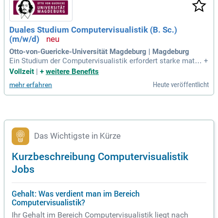
Duales Studium Computervisualistik (B. Sc.)
(m/w/d)
Otto-von-Guericke-Universität Magdeburg | Magdeburg
Ein Studium der Computervisualistik erfordert starke mathe
+
matische Kenntnisse und ein Interesse an Informatik. Stude
Vollzeit
|
+
weitere Benefits
nten sollten sich kontinuierlich weiterbilden, um mit den Ent
Heute veröffentlicht
mehr erfahren
wicklungen der Branche Schritt zu halten. Eine Leidenschaft
für Bilder und visuelle Medien ist ebenfalls von Vorteil. Abs
olventen finden vielseitige Berufschancen in den Bereichen
Medien, Game Development, CAD, und Simulation. Weitere
Einsatzmöglichkeiten liegen in der Medizintechnik sowie de
r Bildinformationstechnologie. Kooperationen mit Experten
Das Wichtigste in Kürze
aus Biologie und Neurowissenschaften erweitern die Karrier
eoptionen zusätzlich.
Kurzbeschreibung Computervisualistik
Jobs
Gehalt: Was verdient man im Bereich
Computervisualistik?
Ihr Gehalt im Bereich Computervisualistik liegt nach