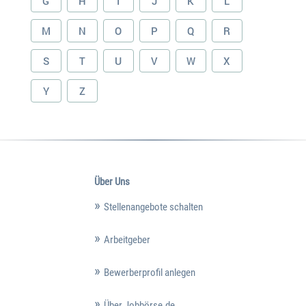
G
H
I
J
K
L
M
N
O
P
Q
R
S
T
U
V
W
X
Y
Z
Über Uns
Stellenangebote schalten
Arbeitgeber
Bewerberprofil anlegen
Über Jobbörse.de