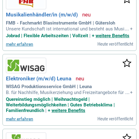
Musikalienhändler/in (m/w/d)
FMB - Fachmarkt Blasinstrumente GmbH | Gütersloh
Unsere Kundschaft ist international und besteht aus Musike
+
r/innen aller Leistungsklassen, von der Blaskapelle bis zu in
Jobrad | Flexible Arbeitszeiten | Vollzeit
|
+
weitere Benefits
ternational renommierten Orchestern.
Heute veröffentlicht
mehr erfahren
Elektroniker (m/w/d) Leuna
WISAG Produktionsservice GmbH | Leuna
B. für Nachhilfe, Musikerziehung und Freizeitangebote für Ih
+
re Kinder und Enkelkinder. Wir haben Sie überzeugt? Dann fr
Quereinstieg möglich | Weihnachtsgeld |
euen wir uns auf Ihre Bewerbung! Der schnellste Weg zu uns
Weiterbildungsmöglichkeiten | Gutes Betriebsklima |
führt über den „Jetzt bewerben"-Button.
Familienfreundlich
|
+
weitere Benefits
Heute veröffentlicht
mehr erfahren