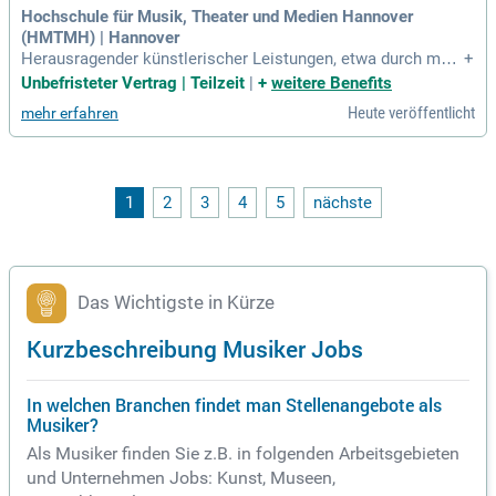
Hochschule für Musik, Theater und Medien Hannover
(HMTMH) | Hannover
Herausragender künstlerischer Leistungen, etwa durch mehr
+
jährige Konzerttätigkeit pädagogische Befähigung und nach
Unbefristeter Vertrag | Teilzeit
|
+
weitere Benefits
weisbare Lehrerfahrung internationale Ausstrahlung und Sic
Heute veröffentlicht
mehr erfahren
htbarkeit Wünschenswerte Kriterien: Ein Verständnis für das
moderne Berufsfeld junger Musiker
1
2
3
4
5
nächste
Das Wichtigste in Kürze
Kurzbeschreibung Musiker Jobs
In welchen Branchen findet man Stellenangebote als
Musiker?
Als Musiker finden Sie z.B. in folgenden Arbeitsgebieten
und Unternehmen Jobs: Kunst, Museen,