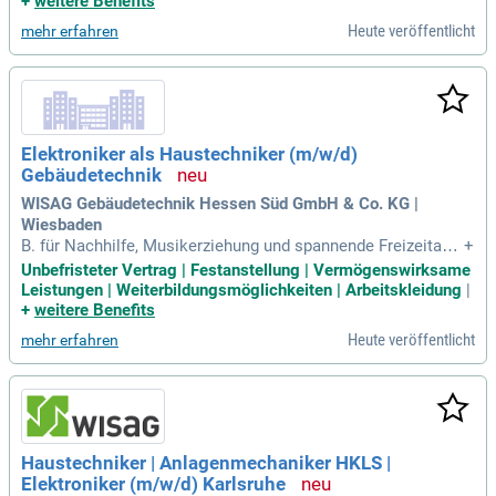
+
weitere Benefits
Heute veröffentlicht
mehr erfahren
Elektroniker als Haustechniker (m/w/d)
Gebäudetechnik
WISAG Gebäudetechnik Hessen Süd GmbH & Co. KG |
Wiesbaden
B. für Nachhilfe, Musikerziehung und spannende Freizeitang
+
ebote. Wir haben Sie überzeugt? Dann freuen wir uns darauf,
Unbefristeter Vertrag | Festanstellung | Vermögenswirksame
Sie kennenzulernen!
Leistungen | Weiterbildungsmöglichkeiten | Arbeitskleidung
|
+
weitere Benefits
Heute veröffentlicht
mehr erfahren
Haustechniker | Anlagenmechaniker HKLS |
Elektroniker (m/w/d) Karlsruhe