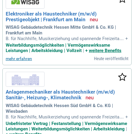
Elektroniker als Haustechniker (m/w/d)
Prestigeobjekt | Frankfurt am Main
WISAG Gebäudetechnik Hessen Mitte GmbH & Co. KG |
Frankfurt am Main
B. für Nachhilfe, Musikerziehung und spannende Freizeitang
+
ebote. Wir haben Sie überzeugt? Dann freuen wir uns darauf,
Weiterbildungsmöglichkeiten | Vermögenswirksame
Sie kennenzulernen!
Leistungen | Arbeitskleidung | Vollzeit
|
+
weitere Benefits
Heute veröffentlicht
mehr erfahren
Anlagenmechaniker als Haustechniker (m/w/d)
Sanitär-, Heizung-, Klimatechnik
WISAG Gebäudetechnik Hessen Süd GmbH & Co. KG |
Wiesbaden
B. für Nachhilfe, Musikerziehung und spannende Freizeitang
+
ebote. Wir haben Sie überzeugt? Dann freuen wir uns darauf,
Unbefristeter Vertrag | Festanstellung | Vermögenswirksame
Sie kennenzulernen!
Leistungen | Weiterbildungsmöglichkeiten | Arbeitskleidung
|