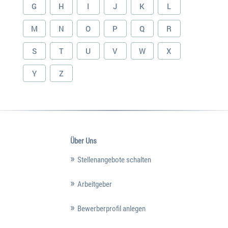
G
H
I
J
K
L
M
N
O
P
Q
R
S
T
U
V
W
X
Y
Z
Über Uns
Stellenangebote schalten
Arbeitgeber
Bewerberprofil anlegen