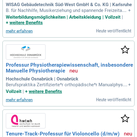
WISAG Gebäudetechnik Süd-West GmbH & Co. KG | Karlsruhe
B. für Nachhilfe, Musikerziehung und spannende Freizeitang
+
ebote. Wir haben Sie überzeugt? Dann freuen wir uns darauf,
Weiterbildungsmöglichkeiten | Arbeitskleidung | Vollzeit
|
Sie kennenzulernen!
+
weitere Benefits
Heute veröffentlicht
mehr erfahren
Professur Physiotherapiewissenschaft, insbesondere
Manuelle Physiotherapie
Hochschule Osnabrück | Osnabrück
Berufspraktika Zertifizierte*r orthopädische*r Manualphysio
+
therapeut*in (OMPT – anerkannt durch die IFOMPT) Langjäh
Vollzeit
|
+
weitere Benefits
rige klinische Erfahrung in der Behandlung von Patient*innen
Heute veröffentlicht
mehr erfahren
mit neuromuskuloskelettalen Erkrankungen, insbesondere d
er Behandlung von Musiker
Tenure-Track-Professur für Violoncello (d/m/w)