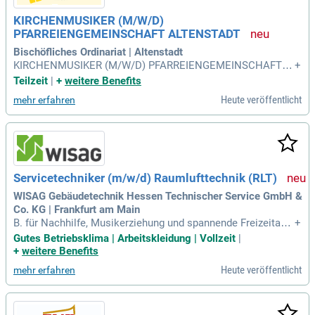
KIRCHENMUSIKER (M/W/D)
PFARREIENGEMEINSCHAFT ALTENSTADT
Bischöfliches Ordinariat | Altenstadt
KIRCHENMUSIKER (M/W/D) PFARREIENGEMEINSCHAFT A
+
LTENSTADT. in Teilzeit. Die Pfarreiengemeinschaft Altensta
Teilzeit
|
+
weitere Benefits
dt sucht zum nächstmöglichen Zeitpunkt einen Organisten
Heute veröffentlicht
mehr erfahren
(m/w/d) in Teilzeit von 2-3 Wochenstunden.
Servicetechniker (m/w/d) Raumlufttechnik (RLT)
WISAG Gebäudetechnik Hessen Technischer Service GmbH &
Co. KG | Frankfurt am Main
B. für Nachhilfe, Musikerziehung und spannende Freizeitang
+
ebote. Wir haben Sie überzeugt? Dann freuen wir uns darauf,
Gutes Betriebsklima | Arbeitskleidung | Vollzeit
|
Sie kennenzulernen!
+
weitere Benefits
Heute veröffentlicht
mehr erfahren