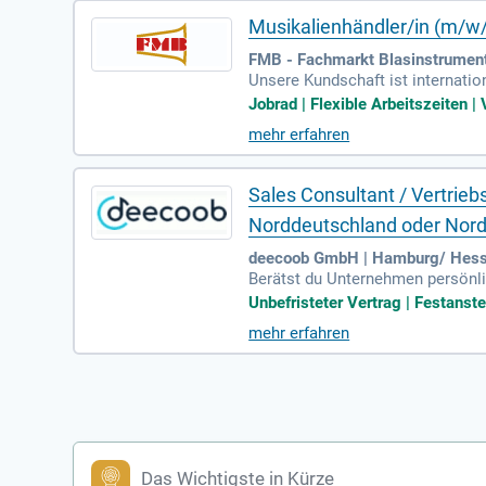
Musikalienhändler/in (m/w
FMB - Fachmarkt Blasinstrumen
Unsere Kundschaft ist internatio
en Orchestern.
Jobrad | Flexible Arbeitszeiten | 
mehr erfahren
Sales Consultant / Vertrie
Norddeutschland oder Nord
deecoob GmbH | Hamburg/ Hess
Berätst du Unternehmen persönli
m Gastronomiebetriebe, Veransta
Unbefristeter Vertrag | Festanste
mehr erfahren
Das Wichtigste in Kürze