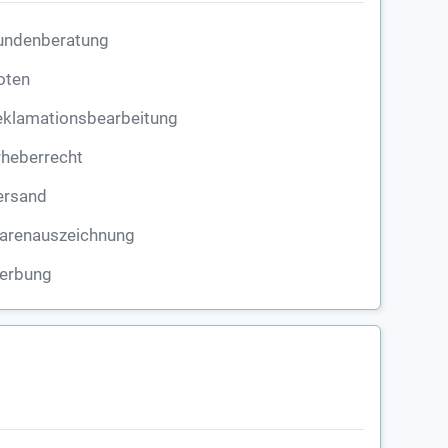
undenberatung
oten
eklamationsbearbeitung
rheberrecht
ersand
arenauszeichnung
erbung