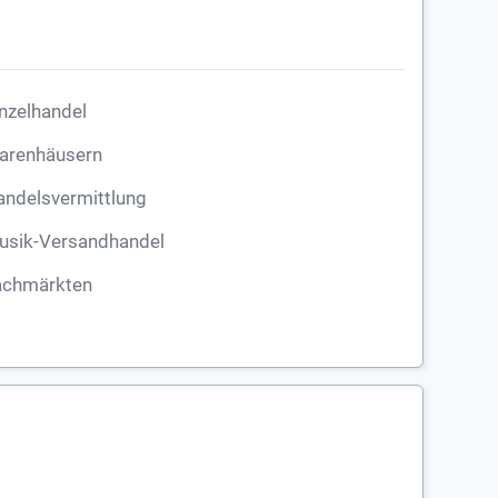
nzelhandel
arenhäusern
andelsvermittlung
usik-Versandhandel
achmärkten