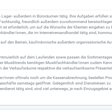
Lager- außerdem in Büroräumen tätig. Ihre Aufgaben erfüllen si
. Fachkundig, freundlich außerdem zuvorkommend beratschlagen 
t ist erforderlich, um auf die Wünsche der Klienten eingehen zu
ändler/innen, die im Internetversandhandel tätig sind, kommuni
 auf den Beinen, kaufmännische außerdem organisatorische Au
ntinuierlich auf dem Laufenden sowie passen die Sortimentsge
ner Musiktrends benötigen Musikfachhändler/innen zudem Kennt
 der Verkaufsräume respektive die verkaufswirksame Präsentation
/innen oftmals noch um die Kassenabrechnung, bestellen Prod
eschäfte samstags geöffnet. Gelegentlich sind Dienstreisen zu
ndienst tätig sind, sind viel unterwegs, je nach Einzugsgebiet 