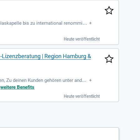
laskapelle bis zu international renommiert
+
Heute veröffentlicht
A-Lizenzberatung | Region Hamburg &
en, Zu deinen Kunden gehören unter andere
+
ch nutzen. erkennst
+
weitere Benefits
Heute veröffentlicht