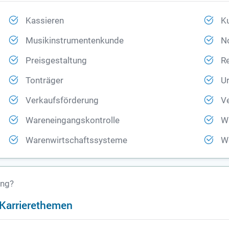
Kassieren
K
Musikinstrumentenkunde
N
Preisgestaltung
R
Tonträger
U
Verkaufsförderung
V
Wareneingangskontrolle
W
Warenwirtschaftssysteme
W
ung?
n Karrierethemen