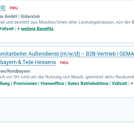
/d)
te GmbH | Gütersloh
nal und besteht aus Musiker/innen aller Leistungsklassen, von der B
Vollzeit
|
+
weitere Benefits
bsmitarbeiter Außendienst (m/w/d) – B2B-Vertrieb | GEM
bayern & Teile Hessens
en/Nordbayern
ch vor Ort rund um die Nutzung von Musik, gewinnst aktiv Neukund
lter, Einzelhändler sowie weitere Unternehmen, die Musik gewerbli
llung | Provisionen | Homeoffice | Gutes Betriebsklima | Vollzeit
|