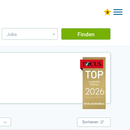
Finden
Jobs
»
e
Sortieren