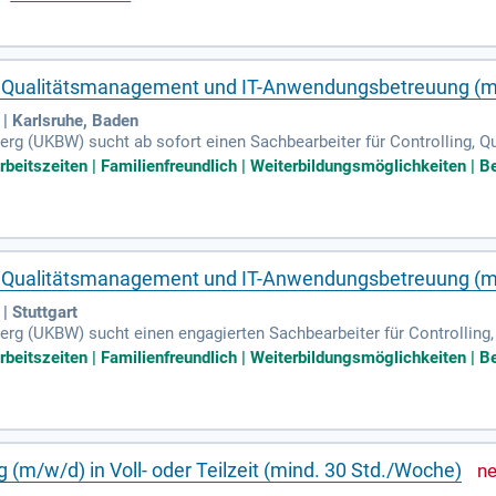
che Betreuung und regionale Nähe schaffen wir nachhaltige Partner
en Unternehmen unterschiedlichster Branchen. Qualität, Verlässlich
 Zertifikate garantieren wir professionelle Personaldienstleistungen
g, Qualitätsmanagement und IT-Anwendungsbetreuung (
| Karlsruhe, Baden
erg (UKBW) sucht ab sofort einen Sachbearbeiter für Controlling,
r Karlsruhe. Werden Sie Teil unseres engagierten Teams von rund 350
Arbeitszeiten | Familienfreundlich | Weiterbildungsmöglichkeiten | Be
Als gesetzliche Unfallversicherung fördern wir die Prävention von A
nd sorgen für angemessene Entschädigungen. Zu Ihren Aufgaben zähl
rben Sie sich jetzt und unterstützen Sie uns bei dieser wichtigen 
g, Qualitätsmanagement und IT-Anwendungsbetreuung (
 Stuttgart
erg (UKBW) sucht einen engagierten Sachbearbeiter für Controllin
oder Karlsruhe. Werden Sie Teil eines dynamischen Teams aus 350 Fa
Arbeitszeiten | Familienfreundlich | Weiterbildungsmöglichkeiten | Be
eitsunfälle und Berufskrankheiten zu reduzieren und eine qualifiziert
ützen wir verschiedene Versicherte, einschließlich Beschäftigter im 
twortung für Kennzahlen, Statistiken sowie die Durchführung umfa
esünderen Arbeitswelt bei!
(m/w/d) in Voll- oder Teilzeit (mind. 30 Std./Woche)