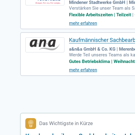
Mindener Stadtwerke GmbH | Mi
Verstärken Sie unser Team als Sac
ren- sowie Kreditorenbuchhaltun
Flexible Arbeitszeiten | Teilzeit
|
s. Wir suchen einen Steuerfacha
mehr erfahren
d Voraussetzung, SAP-Kenntnisse 
ielen Gestaltungsmöglichkeiten. 
Kaufmännischer Sachbearbe
a&n&a GmbH & Co. KG | Merenb
Werde Teil unseres Teams als ka
ngstücher und Schwämme für den 
Gutes Betriebsklima | Weihnachtsg
a. Unsere Stärken sind Innovati
mehr erfahren
ander bieten wir ein angenehmes 
den ankommen – bewirb dich jetz
Das Wichtigste in Kürze