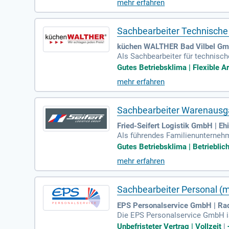
mehr erfahren
ufgaben gehören die Prüfung von
igkeit, Zuverlässigkeit und Teamf
Sachbearbeiter Technische 
küchen WALTHER Bad Vilbel Gm
Als Sachbearbeiter für technisc
ussetzung ist eine handwerkliche
Gutes Betriebsklima | Flexible Ar
che Ausbildung oder Erfahrung i
mehr erfahren
ungssoftware, sowie Genauigkei
hnischer Spezifikationen. Wenn S
Sachbearbeiter Warenausg
Fried-Seifert Logistik GmbH | E
Als führendes Familienunternehm
eitenden setzen wir Maßstäbe in 
Gutes Betriebsklima | Betriebli
r Sendungen. In dieser Rolle übe
mehr erfahren
twortungsvolles Arbeitsumfeld mi
Sachbearbeiter Personal (
EPS Personalservice GmbH | Ra
Die EPS Personalservice GmbH ist
hmen und Bewerber erfolgreich 
Unbefristeter Vertrag | Vollzeit
|