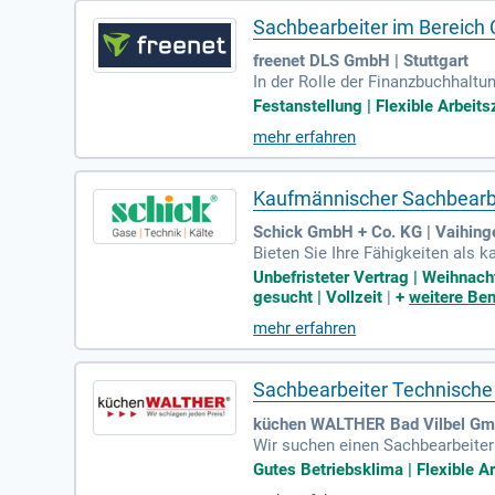
Sachbearbeiter im Bereich
freenet DLS GmbH | Stuttgart
In der Rolle der Finanzbuchhaltu
urch. Du kümmerst dich um Monat
Festanstellung | Flexible Arbeits
ion von Bankthemen wie Vollmach
mehr erfahren
und einen Zuschuss zum Deutsch
tnisse mit. Mit flexiblen Arbeit
n bewirb dich jetzt!
Kaufmännischer Sachbearbe
Schick GmbH + Co. KG | Vaihing
Bieten Sie Ihre Fähigkeiten als 
s Familienunternehmen ist führen
Unbefristeter Vertrag | Weihnac
unser Team bereichern möchten. G
gesucht | Vollzeit
|
+
weitere Ben
ie die Chance, in einem dynamis
mehr erfahren
rfolgsgeschichte und gestalten S
Sachbearbeiter Technische 
küchen WALTHER Bad Vilbel Gmb
Wir suchen einen Sachbearbeiter 
ndwerkliche Ausbildung im Bereic
Gutes Betriebsklima | Flexible Ar
n Küchen oder Möbeln. Ein siche