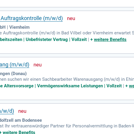
 Kaufverträgen auf technische Umsetzbarkeit und die Sicherstellung
ähigkeit sind für diese Position essenziell. Gute Deutschkenntnisse 
Auftragskontrolle (m/w/d)
bH | Viernheim
he Auftragskontrolle (m/w/d) in Bad Vilbel oder Viernheim erwartet
 Ausbildung, idealerweise in der Holzverarbeitung wie Schreiner ode
beitszeiten | Unbefristeter Vertrag | Vollzeit
|
+
weitere Benefits
m Küchen- oder Möbelbereich von Vorteil. Essenziell sind zudem Ke
t und Teamfähigkeit. Ihre Hauptaufgaben umfassen die Prüfung von
ie gute Deutschkenntnisse in Wort und Schrift mitbringen, freuen w
ang (m/w/d)
hingen (Donau)
en suchen wir einen Sachbearbeiter Warenausgang (m/w/d) in Ehinge
der Logistikbranche. Ihr Beitrag ist entscheidend für die reibungs
che Altersvorsorge | Vermögenswirksame Leistungen | Vollzeit
|
+
we
rnehmen Sie die Kontrolle und Überprüfung der ausgehenden Waren. 
t einem starken Team. Gestalten Sie mit uns die Zukunft der Logist
m/w/d)
dolfzell am Bodensee
 Ihr vertrauenswürdiger Partner für Personalvermittlung in Baden-
zusammen. Unser Fokus liegt auf der Besetzung von Fach- und Füh
+
weitere Benefits