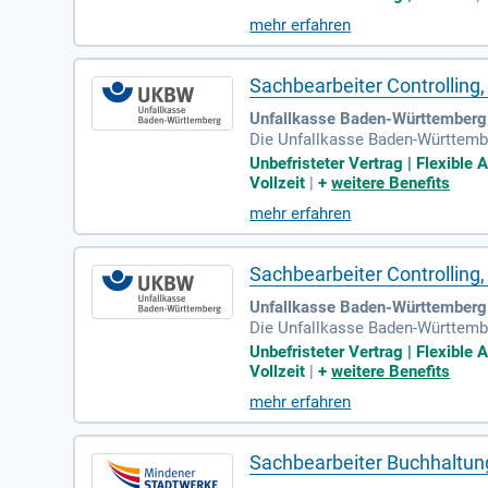
Personallösungen. Durch persönli
mehr erfahren
iven Karrierechancen bei namhaft
s an erster Stelle – dank unserer
Sachbearbeiter Controllin
Unfallkasse Baden-Württemberg 
Die Unfallkasse Baden-Württemb
treuung (m/w/d) in Stuttgart ode
Unbefristeter Vertrag | Flexible 
d gesunde Arbeitswelt einsetzt. 
Vollzeit
|
+
weitere Benefits
m rehabilitieren wir Verletzte u
mehr erfahren
stiken sowie Datenanalysen. Bewe
Sachbearbeiter Controllin
Unfallkasse Baden-Württemberg |
Die Unfallkasse Baden-Württemb
betreuung (m/w/d) in Stuttgart 
Unbefristeter Vertrag | Flexible 
gen sorgt. Unser Ziel ist es, Arb
Vollzeit
|
+
weitere Benefits
zliche Unfallversicherung unterst
mehr erfahren
hren Aufgaben gehören die Veran
h jetzt und tragen Sie zu einer g
Sachbearbeiter Buchhaltung 