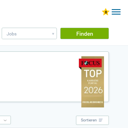
Finden
Jobs
»
e
Sortieren