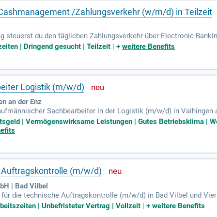
 Cashmanagement /Zahlungsverkehr (w/m/d) in Teilzeit
ng steuerst du den täglichen Zahlungsverkehr über Electronic Banki
sabschlüsse, einschließlich Zinsabgrenzungen von Tagesgeldern, un
zeiten | Dringend gesucht | Teilzeit
|
+
weitere Benefits
ten und Bürgschaften. Unsere Benefits umfassen mobiles Arbeiten,
land-Ticket. Du bringst eine abgeschlossene kaufmännische Ausb
szeiten und einem routinierten Umgang mit MS Office und SAP-FI bist
iter Logistik (m/w/d)
en an der Enz
kaufmännischer Sachbearbeiter in der Logistik (m/w/d) in Vaihingen
d in der Abfüllung und dem Vertrieb technischer Gase und Kältemitte
htsgeld | Vermögenswirksame Leistungen | Gutes Betriebsklima | W
enießen Sie flache Hierarchien und die Möglichkeit, Ihre individue
efits
chen Arbeitsumfeld zu wachsen und hervorragende Karrieremöglichke
ie mit uns die Zukunft der Gasversorgung!
Auftragskontrolle (m/w/d)
H | Bad Vilbel
für die technische Auftragskontrolle (m/w/d) in Bad Vilbel und Vi
h Holzmöbel, wie Schreiner oder Tischler, oder eine kaufmännische 
beitszeiten | Unbefristeter Vertrag | Vollzeit
|
+
weitere Benefits
rer Umgang mit MS Office und idealerweise technischer Planungsso