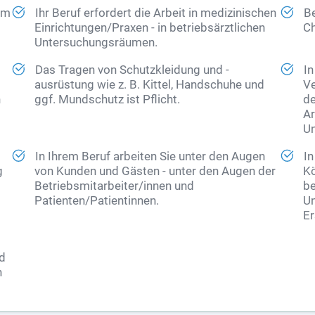
 im
Ihr Beruf erfordert die Arbeit in medizinischen
Be
Einrichtungen/Praxen - in betriebsärztlichen
Ch
Untersuchungsräumen.
Das Tragen von Schutzkleidung und -
In
ausrüstung wie z. B. Kittel, Handschuhe und
Ve
n
ggf. Mundschutz ist Pflicht.
de
Ar
Un
In Ihrem Beruf arbeiten Sie unter den Augen
In
g
von Kunden und Gästen - unter den Augen der
Kö
Betriebsmitarbeiter/innen und
be
Patienten/Patientinnen.
Un
Er
nd
n