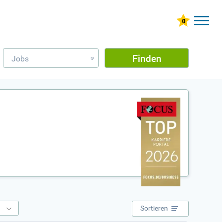
Finden
Jobs
»
e
Sortieren