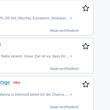
0% (39 Std./Woche); Einsatzort: Ambulante
+
Heute veröffentlicht
ähe vereint. Unser Ziel ist es, dass Klien
+
räfte angemessene Anerkennung und faire R
usätzlichen Zulagen wird gute Pflege belo
Heute veröffentlicht
lle Beziehungen im vertrauten Zuhause. In
emeinsam Lösungen für Herausforderungen
stage
arina in Detmold bietet Dir die Chance, Te
+
– Du bist ein wertvoller Teil unseres Team
Besonders willkommen sind Bewerber mit ein
Heute veröffentlicht
l unseres dynamischen Teams und gestalte