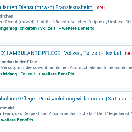
bulanten Dienst (m/w/d) Franziskusheim
kirchen
en Dienst (m/w/d): Eintritt: Nächstmöglicher Zeitpunkt; Umfang: 10
ungsmöglichkeiten | Vollzeit
|
+
weitere Benefits
 AMBULANTE PFLEGE | Vollzeit, Teilzeit - flexibel
andau in der Pfalz
Versorgung, die sowohl fachlichen Anspruch als auch menschliche N
zu Hause leben können. Wir setzen uns dafür ein, dass Pflegefachk
leidung | Teilzeit
|
+
weitere Benefits
einem Gehalt zwischen 3.519,42 € und 4.719,70 € monatlich sowie z
ischen Klient:innen" garantieren individuelle Betreuung und wertvo
dern wir Wissensaustausch und gegenseitige Unterstützung, um g
bulante Pflege | Praxisanleitung willkommen | 35 Urlaub
Detmold
in Team, das Respekt und Zusammenhalt schätzt? Der Pflegedienst M
ären Umgebung zu werden. Hier bist Du mehr als nur ein Mitarbeiter 
+
weitere Benefits
e Pflegekräfte (m/w/d), die mit Herz und Fachkompetenz arbeiten. 
tung oder Interesse am Aufbau des Ausbildungsbereichs. Werde Tei