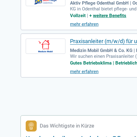
Aktiv Pflege Odenthal GmbH | O
KG in Odenthal bietet pflege- u
ng eine bestmögliche ambulante 
Vollzeit
|
+
weitere Benefits
mehr erfahren
Praxisanleiter (m/w/d) für 
Medizin Mobil GmbH & Co. KG |
Wir suchen einen Praxisanleiter (
istellung von mindestens 50% vo
Gutes Betriebsklima | Betrieblich
ungsorientierter Lernsituationen
mehr erfahren
ur Seite steht. Gemeinsam mit L
asst auch das Führen von Lernst
Das Wichtigste in Kürze