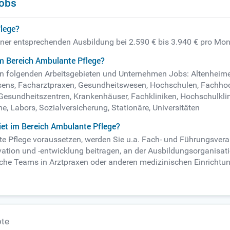
Jobs
flege?
einer entsprechenden Ausbildung bei 2.590 € bis 3.940 € pro Mon
m Bereich Ambulante Pflege?
. in folgenden Arbeitsgebieten und Unternehmen Jobs: Altenheim
ns, Facharztpraxen, Gesundheitswesen, Hochschulen, Fachhoch
esundheitszentren, Krankenhäuser, Fachkliniken, Hochschulklini
, Labors, Sozialversicherung, Stationäre, Universitäten
et im Bereich Ambulante Pflege?
nte Pflege voraussetzen, werden Sie u.a. Fach- und Führungsver
ion und -entwicklung beitragen, an der Ausbildungsorganisati
ztliche Teams in Arztpraxen oder anderen medizinischen Einricht
ote