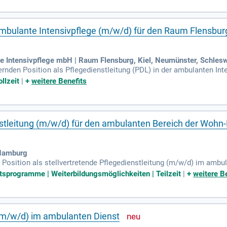
atienten und Angehörigen. Zudem steuerst Du das Aufnahme- und 
nation mit Ärzten und Therapeuten ist ebenfalls Teil Deiner Verantw
ambulante Intensivpflege (m/w/d) für den Raum Flensburg
he Intensivpflege mbH | Raum Flensburg, Kiel, Neumünster, Schles
rnden Position als Pflegedienstleitung (PDL) in der ambulanten Inte
 wir dir die Chance, dein Pflegeteam engagiert zu leiten und deren i
llzeit
|
+
weitere Benefits
chaftliche Personaleinsatzplanung und die Sicherstellung der Pfleg
 Patienten und deren Angehörige bei der notwendigen Versorgung. 
en und baust somit ein starkes Netzwerk in der Region auf. Werde 
nstleitung (m/w/d) für den ambulanten Bereich der Wohn
 Hamburg
 Position als stellvertretende Pflegedienstleitung (m/w/d) im amb
bernehmen Sie die Verantwortung für die Organisation und Führung. 
tsprogramme | Weiterbildungsmöglichkeiten | Teilzeit
|
+
weitere B
en reibungslosen Pflegealltag. Darüber hinaus motivieren Sie Ihr
hte Durchführung von Behandlungspflege und Grundpflege liegt ebenf
icklung der Pflegequalität bei und setzen Sie unsere hohen Qualitä
g (m/w/d) im ambulanten Dienst