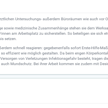
särztlichen Untersuchungs- außerdem Büroräumen wie auch vor Ort
ge sowie medizinische Zusammenhänge stehen sie dem Werksarzt
/innen am Arbeitsplatz zu sicherstellen. So beteiligen sie sich 
is setzen.
ßerdem schnell reagieren: gegebenenfalls sofort Erste-Hilfe-
 so effizient wie möglich gestalten. Da beim engen Körperkontak
Versorgen von Verletzungen Infektionsgefahr besteht, tragen d
. auch Mundschutz. Bei ihrer Arbeit kommen sie zudem mit Desin