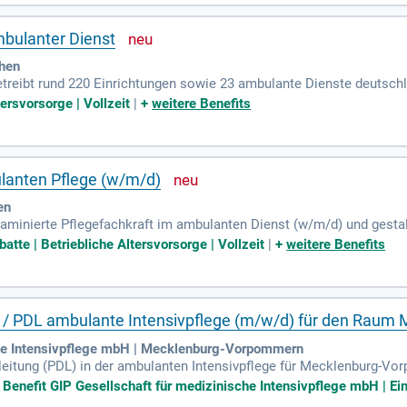
mbulanter Dienst
chen
reibt rund 220 Einrichtungen sowie 23 ambulante Dienste deutschla
päischen Anbieter in den Bereichen Pflege, medizinische Versorgun
tersvorsorge | Vollzeit
|
+
weitere Benefits
ulanten Pflege (w/m/d)
en
aminierte Pflegefachkraft im ambulanten Dienst (w/m/d) und gestalt
r einen Job, sondern eine sinnstiftende Berufung im Pflegebereich. 
atte | Betriebliche Altersvorsorge | Vollzeit
|
+
weitere Benefits
eit und Bedürfnisse unserer Kund:innen ein. Wertorientiert stehen Ver
m helfen wir, die Lebensqualität von Pflegebedürftigen zu verbessern
nd trage aktiv dazu bei, Menschen in ihrer verletzlichen Phase zu un
ung / PDL ambulante Intensivpflege (m/w/d) für den Ra
che Intensivpflege mbH | Mecklenburg-Vorpommern
stleitung (PDL) in der ambulanten Intensivpflege für Mecklenburg-V
itest Dein Pflegeteam professionell. Deine empathische Art ermögli
 Benefit GIP Gesellschaft für medizinische Intensivpflege mbH | Ein
n und darauf einzugehen. Du gewährleistest die Qualität im Pflege-