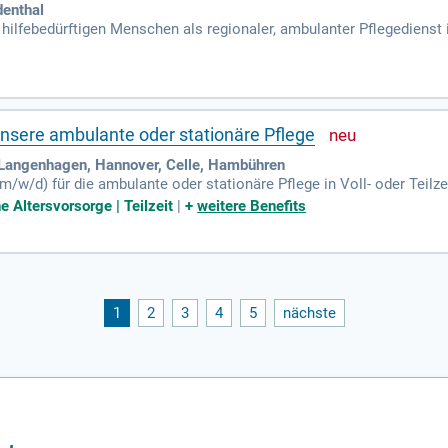
denthal
nd hilfebedürftigen Menschen als regionaler, ambulanter Pflegedien
Pflege und zuverlässige Hilfe im Haushalt sowie im Alltag – direkt
unsere ambulante oder stationäre Pflege
 Langenhagen, Hannover, Celle, Hambühren
m/w/d) für die ambulante oder stationäre Pflege in Voll- oder Teilze
n der Pflege. Ihre Hauptaufgabe ist die Umsetzung des praktischen
e Altersvorsorge | Teilzeit
|
+
weitere Benefits
. Sie erhalten kompetente Unterstützung von unserer hauseigenen Pf
ehrkräften und abgestimmten Materialien sorgen wir für eine optima
andsgesprächen und die gezielte Prüfungsvorbereitung unserer Aus
1
2
3
4
5
nächste