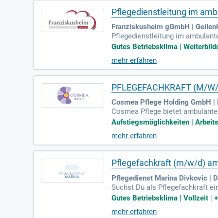
Pflegedienstleitung im am
Franziskusheim gGmbH | Geilen
Pflegedienstleitung im ambulant
r Pflegedienst.
Gutes Betriebsklima | Weiterbild
mehr erfahren
PFLEGEFACHKRAFT (M/W/D) |
Cosmea Pflege Holding GmbH | L
Cosmea Pflege bietet ambulante 
t:innen selbstbestimmt und gut 
Aufstiegsmöglichkeiten | Arbeitsk
ahmenbedingungen erhalten. Mit 
mehr erfahren
hnt. Unsere sogenannten "sympath
einem unterstützenden Team för
zu finden.
Pflegefachkraft (m/w/d) am
Pflegedienst Marina Divkovic | 
Suchst Du als Pflegefachkraft e
il einer menschlichen und famili
Gutes Betriebsklima | Vollzeit
|
s. Wir freuen uns auf engagiert
mehr erfahren
e Weiterbildung als Praxisanlei