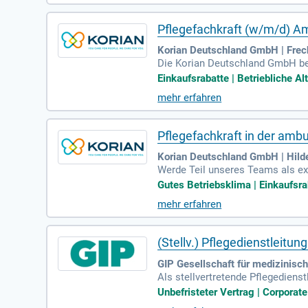
die ambulante Pflege aktiv mit!
Pflegefachkraft (w/m/d) A
Korian Deutschland GmbH | Fre
Die Korian Deutschland GmbH bet
ane Familie, dem führenden euro
Einkaufsrabatte | Betriebliche Al
mehr erfahren
Pflegefachkraft in der amb
Korian Deutschland GmbH | Hild
Werde Teil unseres Teams als ex
t. Bei Korian findest Du nicht nu
Gutes Betriebsklima | Einkaufsrab
sich täglich für die Einzigartigk
mehr erfahren
s stets im Mittelpunkt. Gemeinsa
en. Werde jetzt Teil von Korian u
(Stellv.) Pflegedienstleit
GIP Gesellschaft für medizinis
Als stellvertretende Pflegedien
he Personaleinsatzplanung und le
Unbefristeter Vertrag | Corporate
er Mitarbeiter*innen zu erkenne