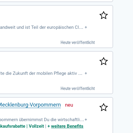
ndweit und ist Teil der europäischen Clari
+
g und Betreuung zu
Heute veröffentlicht
e die Zukunft der mobilen Pflege aktiv mi
+
Unsere rund 22.000 Mitarbeiter:innen setzen
trauen, Initiative und Verantwortung bei un
Heute veröffentlicht
 und ihre individuelle Situation zu versteh
terstützen und zu achten.
um Mecklenburg-Vorpommern
orpommern übernimmst Du die wirtschaftlic
+
cht es Dir, individuelle Förderbedarfe Dein
kaufsrabatte | Vollzeit
|
+
weitere Benefits
 und Betreuungsprozess und übernimmst die