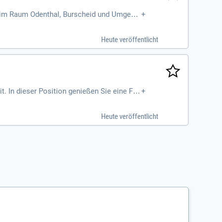
st im Raum Odenthal, Burscheid und Umgebu
+
 aus der Nachbarschaft
Heute veröffentlicht
it. In dieser Position genießen Sie eine Fre
+
 Rahmenlehrplans und die Gestaltung handl
legeschule, die Ihnen bei der Ausbildung z
Heute veröffentlicht
le Lernbegleitung. Ihre Verantwortung umf
zubildenden.