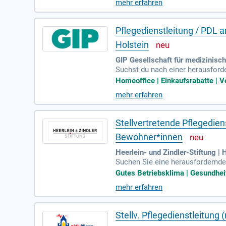
mehr erfahren
professionelle Beratung von P
ten in Deiner Region. Die Koordi
ntinuierlich Dein Netzwerk aus.
Pflegedienstleitung / PDL 
Holstein
GIP Gesellschaft für medizinisc
Suchst du nach einer herausforde
burg, Kiel und Neumünster bieten
Homeoffice | Einkaufsrabatte | Vo
ist verantwortlich für die wirts
mehr erfahren
thische Beratung unterstützt du
arbeit mit Ärzten und Therapeut
Qualitätsstandards lebt!
Stellvertretende Pflegedie
Bewohner*innen
Heerlein- und Zindler-Stiftung |
Suchen Sie eine herausfordernde
inschaft mit 27 Bewohner*innen ü
Gutes Betriebsklima | Gesundhei
ng zusammen und garantieren ein
mehr erfahren
Pflegeverständnis. Die fachgerec
tiv zur Sicherung und Weiterentw
Stellv. Pflegedienstleitun