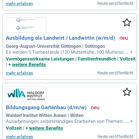
Heute veröffentlicht
mehr erfahren
Ausbildung als Landwirt / Landwirtin (w/m/d)
Georg-August-Universität Göttingen | Göttingen
Es werden 5 Tierbestände (120 Mutterkühe, 100 Mutterscha
+
fe, 150 Minipigs, 10 t Fischvermehrungs- und Aufzuchtanlag
Vermögenswirksame Leistungen | Familienfreundlich | Vollzeit
e und 650 Mastschweine) gehalten. Außerdem ist eine 1 M
|
+
weitere Benefits
W Biogasanlage mit Fernwärmenetz zu betreuen.
Heute veröffentlicht
mehr erfahren
Bildungsgang Gartenbau (d/m/w)
Waldorf Institut Witten Annen | Witten
Ausarbeitungen; selbstständiges Erarbeiten von Themen; gä
+
rtnerische Praxis, Erfahrungsdokumentation; Schwerpunkte:
Vollzeit
|
+
weitere Benefits
Gärtnerische Grundlagen: Bodenkunde, Pflanzensystematik,
Heute veröffentlicht
mehr erfahren
Gärtnerische Kulturen, Düngung und Pflanzenernährung, Kult