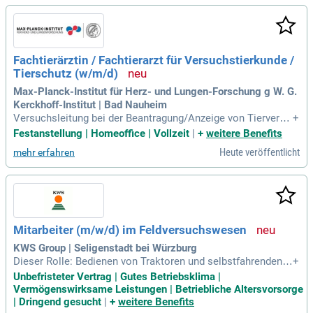
Fachtierärztin / Fachtierarzt für Versuchstierkunde /
Tierschutz (w/m/d)
Max-Planck-Institut für Herz- und Lungen-Forschung g W. G.
Kerckhoff-Institut | Bad Nauheim
Versuchsleitung bei der Beantragung/Anzeige von Tierversu
+
chsvorhaben; Versuchsbegleitende Beratung; Überwachung
Festanstellung | Homeoffice | Vollzeit
|
+
weitere Benefits
der Einhaltung der gesetzlichen Vorgaben; Kommunikation
Heute veröffentlicht
mehr erfahren
mit Behörden; Veterinärmedizinische Betreuung und unterst
ützende Organisation der artgerechten Zucht
Mitarbeiter (m/w/d) im Feldversuchswesen
KWS Group | Seligenstadt bei Würzburg
Dieser Rolle: Bedienen von Traktoren und selbstfahrenden A
+
rbeitsmaschinen zur Aussaat und Ernte auf Versuchs- und P
Unbefristeter Vertrag | Gutes Betriebsklima |
roduktionsflächen der KWS SAAT SE; Durchführung von Ver
Vermögenswirksame Leistungen | Betriebliche Altersvorsorge
suchspflegemaßnahmen (Pflanzenschutz, Düngung) währen
| Dringend gesucht
|
+
weitere Benefits
d der Vegetation; Einsatz von pflanzenzuchttypischen