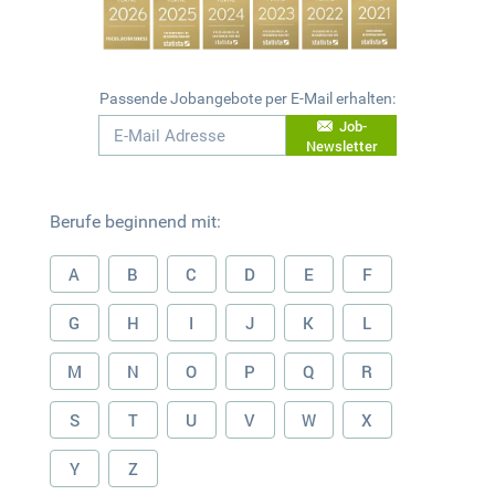
Passende Jobangebote per E-Mail erhalten:
Job-
Newsletter
Berufe beginnend mit:
A
B
C
D
E
F
G
H
I
J
K
L
M
N
O
P
Q
R
S
T
U
V
W
X
Y
Z