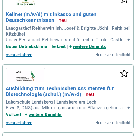
Kellner (m/w/d) mit Inkasso und guten
Deutschkenntnissen
Landgasthof Reitherwirt Inh. Josef & Brigitte Jöchl | Reith bei
Kitzbühel
Unser Restaurant Reitherwirt steht für echte Tiroler Gastfre
+
undschaft, regionale Kulinarik und familiäre Gemütlichkeit –
Gutes Betriebsklima | Teilzeit
|
+
weitere Benefits
mit Spezialitäten aus eigener Jagd, Fischzucht und Landwirt
Heute veröffentlicht
mehr erfahren
schaft. Anstellungsart: Teilzeit.
Ausbildung zum Technischen Assistenten für
Biotechnologie (schul.) (m/w/d)
Laborschule Landsberg | Landsberg am Lech
Eiweiß, DNS) aus Mikroorganismen und Pflanzen gehört au
+
ch ihre Anzucht und Probenaufbereitung. Chemisches Rech
Vollzeit
|
+
weitere Benefits
nen ist zur Einstellung der Stoffkonzentrationen vonnöten.
Heute veröffentlicht
mehr erfahren