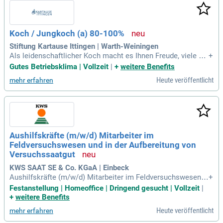
Koch / Jungkoch (a) 80-100%
Stiftung Kartause Ittingen | Warth-Weiningen
Als leidenschaftlicher Koch macht es Ihnen Freude, viele Pr
+
odukte aus unserer eigenen Produktion – vom Gutsbetrieb,
Gutes Betriebsklima | Vollzeit
|
+
weitere Benefits
aus der eigenen Metzgerei, Käserei, Gärtnerei und aus unser
Heute veröffentlicht
mehr erfahren
er Fischzucht – zu verarbeiten und zu integrieren.
Aushilfskräfte (m/w/d) Mitarbeiter im
Feldversuchswesen und in der Aufbereitung von
Versuchssaatgut
KWS SAAT SE & Co. KGaA | Einbeck
Aushilfskräfte (m/w/d) Mitarbeiter im Feldversuchswesen u
+
nd in der Aufbereitung von Versuchssaatgut: Für unsere Zuc
Festanstellung | Homeoffice | Dringend gesucht | Vollzeit
|
htstationen in Einbeck und Wetze suchen wir für den Zeitrau
+
weitere Benefits
m ab sofort bis November Aushilfskräfte (m/w/d) für das F
Heute veröffentlicht
mehr erfahren
eldversuchswesen und