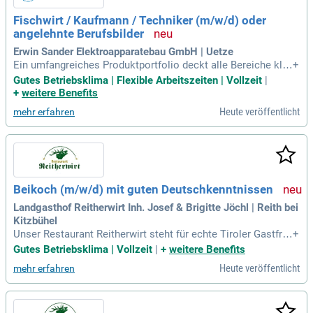
Fischwirt / Kaufmann / Techniker (m/w/d) oder
angelehnte Berufsbilder
Erwin Sander Elektroapparatebau GmbH | Uetze
Ein umfangreiches Produktportfolio deckt alle Bereiche kla
+
ssischer Fischzucht ab, wie z.B. Becken, Fütterung, Transpor
Gutes Betriebsklima | Flexible Arbeitszeiten | Vollzeit
|
t, Fischhandling, Fischverarbeitung, Wasseraufbereitung, Me
+
weitere Benefits
sstechnik und vieles Weitere.
Heute veröffentlicht
mehr erfahren
Beikoch (m/w/d) mit guten Deutschkenntnissen
Landgasthof Reitherwirt Inh. Josef & Brigitte Jöchl | Reith bei
Kitzbühel
Unser Restaurant Reitherwirt steht für echte Tiroler Gastfre
+
undschaft, regionale Kulinarik und familiäre Gemütlichkeit –
Gutes Betriebsklima | Vollzeit
|
+
weitere Benefits
mit Spezialitäten aus eigener Jagd, Fischzucht und Landwirt
Heute veröffentlicht
mehr erfahren
schaft. Anstellungsart: Vollzeit.