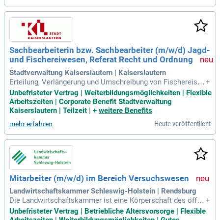
Sachbearbeiterin bzw. Sachbearbeiter (m/w/d) Jagd-
und Fischereiwesen, Referat Recht und Ordnung
Stadtverwaltung Kaiserslautern | Kaiserslautern
Erteilung, Verlängerung und Umschreibung von Fischereisch
+
einen Abnahme von Fischereiprüfungen und Mitgliedschaft i
Unbefristeter Vertrag | Weiterbildungsmöglichkeiten | Flexible
m Fischereiprüfungsausschuss Kaiserslautern Aufhebung v
Arbeitszeiten | Corporate Benefit Stadtverwaltung
on Erlaubnissen, Erteilung von Waffenbesitzverboten, insb.
Kaiserslautern | Teilzeit
|
+
weitere Benefits
Heute veröffentlicht
mehr erfahren
Mitarbeiter (m/w/d) im Bereich Versuchswesen
Landwirtschaftskammer Schleswig-Holstein | Rendsburg
Die Landwirtschaftskammer ist eine Körperschaft des öffen
+
tlichen Rechts, die sich als unabhängige Dienstleisterin für
Unbefristeter Vertrag | Betriebliche Altersvorsorge | Flexible
die Land- und Forstwirtschaft, den Gartenbau, die Fischerei