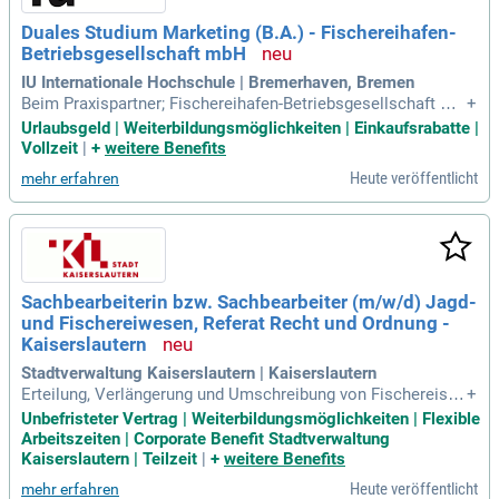
Duales Studium Marketing (B.A.) - Fischereihafen-
Betriebsgesellschaft mbH
IU Internationale Hochschule | Bremerhaven, Bremen
Beim Praxispartner; Fischereihafen-Betriebsgesellschaft mb
+
H: Du musst keine Studiengebühren zahlen; das übernehme
Urlaubsgeld | Weiterbildungsmöglichkeiten | Einkaufsrabatte |
n wir von der Fischereihafen-Betriebsgesellschaft mbH für D
Vollzeit
|
+
weitere Benefits
ich!
Heute veröffentlicht
mehr erfahren
Sachbearbeiterin bzw. Sachbearbeiter (m/w/d) Jagd-
und Fischereiwesen, Referat Recht und Ordnung -
Kaiserslautern
Stadtverwaltung Kaiserslautern | Kaiserslautern
Erteilung, Verlängerung und Umschreibung von Fischereisch
+
einen Abnahme von Fischereiprüfungen und Mitgliedschaft i
Unbefristeter Vertrag | Weiterbildungsmöglichkeiten | Flexible
m Fischereiprüfungsausschuss Kaiserslautern Aufhebung v
Arbeitszeiten | Corporate Benefit Stadtverwaltung
on Erlaubnissen, Erteilung von Waffenbesitzverboten, insb.
Kaiserslautern | Teilzeit
|
+
weitere Benefits
Heute veröffentlicht
mehr erfahren