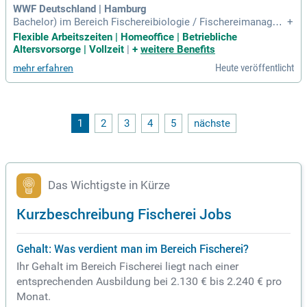
WWF Deutschland | Hamburg
Bachelor) im Bereich Fischereibiologie / Fischereimanagem
+
ent oder ein vergleichbarer Hochschulabschluss in Verbindu
Flexible Arbeitszeiten | Homeoffice | Betriebliche
ng mit einschlägiger Praxiserfahrung; Mind. 5 Jahre Berufser
Altersvorsorge | Vollzeit
|
+
weitere Benefits
fahrung im Themenfeld Fischerei, Meeres- und Fischereipoli
Heute veröffentlicht
mehr erfahren
tik, politischer Advocacy-Arbeit
1
2
3
4
5
nächste
Das Wichtigste in Kürze
Kurzbeschreibung Fischerei Jobs
Gehalt: Was verdient man im Bereich Fischerei?
Ihr Gehalt im Bereich Fischerei liegt nach einer
entsprechenden Ausbildung bei 2.130 € bis 2.240 € pro
Monat.