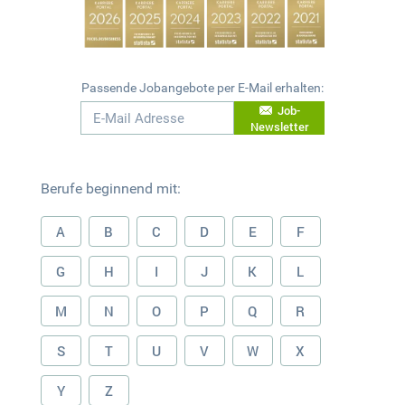
Passende Jobangebote per E-Mail erhalten:
Job-
Newsletter
Berufe beginnend mit:
A
B
C
D
E
F
G
H
I
J
K
L
M
N
O
P
Q
R
S
T
U
V
W
X
Y
Z