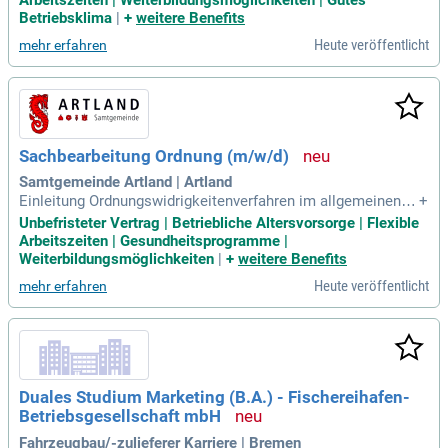
Arbeitszeiten | Weiterbildungsmöglichkeiten | Gutes
und den ländlichen Raum in Schleswig-Holstein versteht.
Betriebsklima
|
+
weitere Benefits
Heute veröffentlicht
mehr erfahren
Sachbearbeitung Ordnung (m/w/d)
Samtgemeinde Artland | Artland
Einleitung Ordnungswidrigkeitenverfahren im allgemeinen O
+
rdnungsrecht als auch bei spezialgesetzlichen Grundlagen;
Unbefristeter Vertrag | Betriebliche Altersvorsorge | Flexible
weitere Aufgaben wie Fischereiwesen, Schornsteinfegerwes
Arbeitszeiten | Gesundheitsprogramme |
en, Organisation Frühjahrsputz, Osterfeuer, etc.
Weiterbildungsmöglichkeiten
|
+
weitere Benefits
Heute veröffentlicht
mehr erfahren
Duales Studium Marketing (B.A.) - Fischereihafen-
Betriebsgesellschaft mbH
Fahrzeugbau/-zulieferer Karriere | Bremen