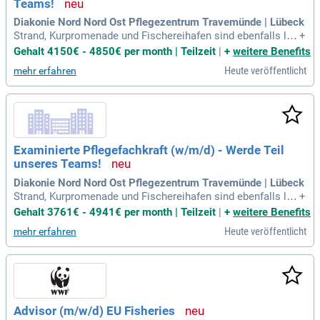
Teams!
Diakonie Nord Nord Ost Pflegezentrum Travemünde | Lübeck
Strand, Kurpromenade und Fischereihafen sind ebenfalls lei
+
cht zu erreichen. Mit 100 Einzelzimmern über zwei Ebenen u
Gehalt 4150€ - 4850€ per month | Teilzeit
|
+
weitere Benefits
nd drei Schwerpunktbereichen bietet die Einrichtung station
Heute veröffentlicht
mehr erfahren
äre Pflege für verschiedene Bedürfnisse an.
Examinierte Pflegefachkraft (w/m/d) - Werde Teil
unseres Teams!
Diakonie Nord Nord Ost Pflegezentrum Travemünde | Lübeck
Strand, Kurpromenade und Fischereihafen sind ebenfalls lei
+
cht zu erreichen. Mit 100 Einzelzimmern über zwei Ebenen u
Gehalt 3761€ - 4941€ per month | Teilzeit
|
+
weitere Benefits
nd drei Schwerpunktbereichen bietet die Einrichtung station
Heute veröffentlicht
mehr erfahren
äre Pflege für verschiedene Bedürfnisse an.
Advisor (m/w/d) EU Fisheries