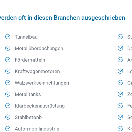
werden oft in diesen Branchen ausgeschrieben
Tunnelbau
S
Metallüberdachungen
D
Fördermitteln
A
Kraftwagenmotoren
L
Walzwerkseinrichtungen
G
Metalltanks
Ze
Klärbeckenausrüstung
Fe
Stahlbetonb
S
Autormobilindustrie
Kr