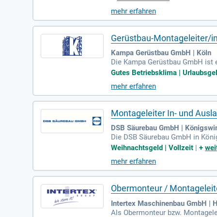
rjährige Erfahrung in der Lebensm
mehr erfahren
tszeiten und internationale Reis
Gerüstbau-Montageleiter/i
Kampa Gerüstbau GmbH | Köln
Die Kampa Gerüstbau GmbH ist ei
echnologien und garantieren höch
Gutes Betriebsklima | Urlaubsge
d), die/der unser engagiertes Te
mehr erfahren
slungsreiche Tätigkeit in einem 
alte die Zukunft des Gerüstbaus 
Montageleiter In- und Ausl
DSB Säurebau GmbH | Königswint
Die DSB Säurebau GmbH in Königs
me schützen wir Industrie und Gr
Weihnachtsgeld | Vollzeit
|
+
wei
bieten Ihnen nicht nur einen att
mehr erfahren
arifgebundenen Familienunterneh
s auch in herausfordernden Zei
Obermonteur / Montageleit
Intertex Maschinenbau GmbH | 
Als Obermonteur bzw. Montagelei