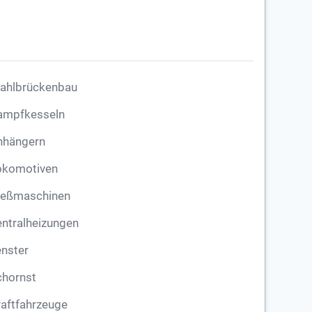
tahlbrückenbau
ampfkesseln
nhängern
okomotiven
ießmaschinen
ntralheizungen
nster
chornst
aftfahrzeuge