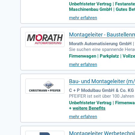
nd verantwortlich. Sie führen u
Unbefristeter Vertrag | Festanste
nbetriebnahmen und Funktionsprü
Maschinenbau GmbH | Gutes Betri
eitsstandards sicher. Enge Zusa
mehr erfahren
en eine abgeschlossene technis
potenziale zu erkennen und zu nu
Montageleiter - Baustellen
Morath Automatisierung GmbH | 
Sie suchen eine spannende Herau
ktleitung und Hardware-Konstruk
Firmenwagen | Parkplatz | Vollze
ktroniker (m/w/d) sowie idealer
mehr erfahren
eutschkenntnisse sind erforderli
er Klasse B sind ebenfalls notwe
Bau- und Montageleiter (m/
C + P Modulbau GmbH & Co. KG 
PFEIFER ist seit über 100 Jahre
lienunternehmen kombinieren wir 
Unbefristeter Vertrag | Firmenwag
nehmend an Bedeutung, insbeson
+
weitere Benefits
chnische Bau- und Montageleitun
mehr erfahren
zur Übergabe an den Kunden. Wer
Montageleiter Werbetechnik