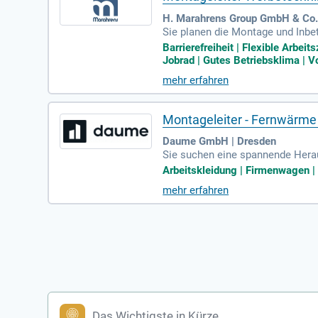
H. Marahrens Group GmbH & Co.
Sie planen die Montage und Inb
nisation barrierefreier Beschil
Barrierefreiheit | Flexible Arbei
Reparaturen und Aufmaßen. Dabei 
Jobrad | Gutes Betriebsklima | Vo
egentliche bundesweite Projektm
mehr erfahren
teller oder eine verwandte techn
Montageleiter - Fernwärme 
Daume GmbH | Dresden
Sie suchen eine spannende Herau
gsfähigkeiten in Montageteams si
Arbeitskleidung | Firmenwagen | 
n im Umgang mit modernen Kommun
mehr erfahren
tsabläufe. Profitieren Sie von 3
svorsorge. Werden Sie Teil unser
Das Wichtigste in Kürze