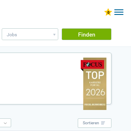
Finden
Jobs
»
e
Sortieren