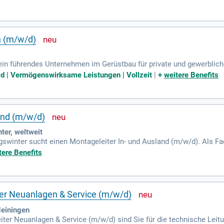
ittelindustrie. Eine Schweißerprüfung nach ISO 9606-1 WIG ist erford
etätigkeiten in einem dynamischen Umfeld.
n (m/w/d)
n führendes Unternehmen im Gerüstbau für private und gewerbliche
ste Qualität und Sicherheit für unsere Kunden. Aktuell suchen wir
ld | Vermögenswirksame Leistungen | Vollzeit
|
+
weitere Benefits
am verstärkt. Wenn du teamfähig, zuverlässig und motiviert bist, bew
freundlichen Arbeitsumfeld sowie leistungsgerechte Bezahlung. Wer
mit uns!
and (m/w/d)
er, weltweit
winter sucht einen Montageleiter In- und Ausland (m/w/d). Als Fa
oßküchen seit Jahrzehnten erfolgreich. Ihre Expertise ist bei unser
tere Benefits
raktiven Arbeitsplatz, sondern auch zahlreiche Zusatzleistungen wie
men legen wir großen Wert auf ein vertrauensvolles Miteinander. W
ten zusammenhält!
er Neuanlagen & Service (m/w/d)
Heiningen
ter Neuanlagen & Service (m/w/d) sind Sie für die technische Leit