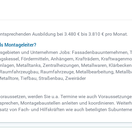
 entsprechenden Ausbildung bei 3.480 € bis 3.810 € pro Monat.
ls Montageleiter?
beitsgebieten und Unternehmen Jobs: Fassadenbauunternehmen, 
skessel, Fördermitteln, Anhängern, Krafträdern, Kraftwagenmo
agen, Metalltanks, Zentralheizungen, Metallwaren, Klärbeckena
, Raumfahrzeugbau, Raumfahrzeuge, Metallbearbeitung, Metallba
etalltore, Tiefbau, Straßenbau, Zweiräder
 voraussetzen, werden Sie u.a. Termine wie auch Voraussetzun
sprechen, Montagebaustellen anleiten und koordinieren. Weiterhi
satz von Fach- und Hilfskräften wie auch beteiligten Subuntern