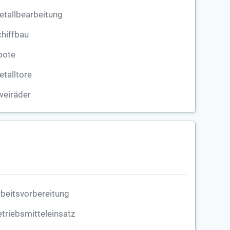
tallbearbeitung
hiffbau
oote
talltore
weiräder
beitsvorbereitung
triebsmitteleinsatz