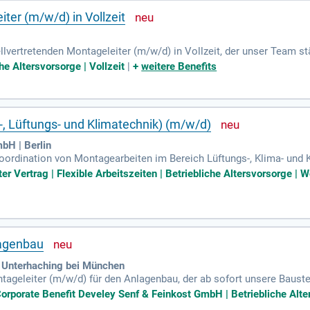
iter (m/w/d) in Vollzeit
llvertretenden Montageleiter (m/w/d) in Vollzeit, der unser Team s
ordination der Mitarbeitenden, um einen reibungslosen Montageabla
che Altersvorsorge | Vollzeit
|
+
weitere Benefits
lektroniker (m/w/d) oder eine vergleichbare Qualifikation mit, ide
ntnisse in KVP-Methoden sind vorteilhaft. In einem sympathischen 
e Entscheidungswege. Bewerben Sie sich jetzt und gestalten Sie a
-, Lüftungs- und Klimatechnik) (m/w/d)
bH | Berlin
Koordination von Montagearbeiten im Bereich Lüftungs-, Klima- und K
en und planen das Montagepersonal, um reibungslose Abläufe auf der
er Vertrag | Flexible Arbeitszeiten | Betriebliche Altersvorsorge | 
rung wird durch ständige Kontrollen der Arbeiten gewährleistet. Zu
t anderen Gewerken und Kunden kommunizieren. Die Einhaltung von 
fortschritts stehen bei uns an oberster Stelle. Eine abgeschloss
ere Experten.
lagenbau
 Unterhaching bei München
ageleiter (m/w/d) für den Anlagenbau, der ab sofort unsere Baustel
ungs- und Anlagenmontagen sowie den Rohrtrassenbau. Sie sind vera
Corporate Benefit Develey Senf & Feinkost GmbH | Betriebliche Alter
nals. Ihre Qualifikationen beinhalten eine abgeschlossene Ausbil