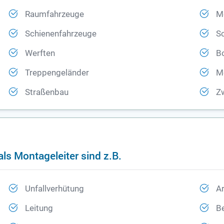
Raumfahrzeuge
Me
Schienenfahrzeuge
Sc
Werften
B
Treppengeländer
Me
Straßenbau
Z
ls Montageleiter sind z.B.
Unfallverhütung
Ar
Leitung
Be