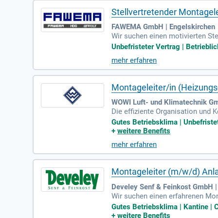
Stellvertretender Montagele
FAWEMA GmbH | Engelskirchen
Wir suchen einen motivierten Ste
sen die fachliche Führung und Ko
Unbefristeter Vertrag | Betriebli
chlossene Berufsausbildung als E
mehr erfahren
Technisches Verständnis und Ken
wicklungsmöglichkeiten und kurz
Montageleiter/in (Heizungs
WOWI Luft- und Klimatechnik Gm
Die effiziente Organisation und 
kterfolg. Unsere Fachkräfte führ
Gutes Betriebsklima | Unbefristet
und termingerechte Montageausfüh
+
weitere Benefits
nd Bauleitung, indem wir eng mi
mehr erfahren
e die Dokumentation des Montage
k SHK ist Voraussetzung für uns
Montageleiter (m/w/d) An
Develey Senf & Feinkost GmbH |
Wir suchen einen erfahrenen Mont
en die Überwachung von Rohrleit
Gutes Betriebsklima | Kantine | 
e Koordination des Montageperso
+
weitere Benefits