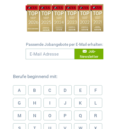
Passende Jobangebote per E-Mail erhalten:
Job-
Newsletter
Berufe beginnend mit:
A
B
C
D
E
F
G
H
I
J
K
L
M
N
O
P
Q
R
S
T
U
V
W
X