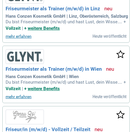
Friseurmeister als Trainer (m/w/d) in Linz
Hans Conzen Kosmetik GmbH | Linz, Oberösterreich, Salzburg
Du bist Friseurmeister (m/w/d) und hast Lust, dein Wissen
+
weiterzugeben, statt jeden Tag nur im Salon zu arbeiten? Du
Vollzeit
|
+
weitere Benefits
willst andere Stylisten inspirieren und Schulungen geben? D
Heute veröffentlicht
mehr erfahren
ann haben wir genau den richtigen Job für dich.
Friseurmeister als Trainer (m/w/d) in Wien
Hans Conzen Kosmetik GmbH | Wien
Du bist Friseurmeister (m/w/d) und hast Lust, dein Wissen
+
weiterzugeben, statt jeden Tag nur im Salon zu arbeiten? Du
Vollzeit
|
+
weitere Benefits
willst andere Stylisten inspirieren und Schulungen geben? D
Heute veröffentlicht
mehr erfahren
ann haben wir genau den richtigen Job für dich.
Friseur/in (m/w/d) - Vollzeit / Teilzeit