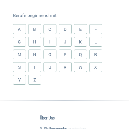
Berufe beginnend mit:
A
B
C
D
E
F
G
H
I
J
K
L
M
N
O
P
Q
R
S
T
U
V
W
X
Y
Z
Über Uns
Stellenangebote schalten