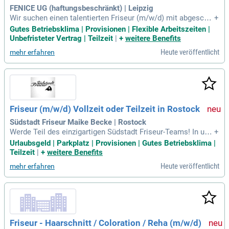
FENICE UG (haftungsbeschränkt) | Leipzig
Wir suchen einen talentierten Friseur (m/w/d) mit abgeschl
+
ossener Berufsausbildung und umfassenden Kenntnissen in
Gutes Betriebsklima | Provisionen | Flexible Arbeitszeiten |
modernen Schnitt- und Colorationstechniken. Dein Sinn für
Unbefristeter Vertrag | Teilzeit
|
+
weitere Benefits
Ästhetik und aktuelle Trends wird geschätzt, ebenso wie dei
Heute veröffentlicht
mehr erfahren
ne herzliche Ausstrahlung und Kommunikationsstärke. Tea
marbeit und ein hohes Maß an Dienstleistungsbereitschaft
sind für dich selbstverständlich. Du arbeitest kreativ und qu
alitätsbewusst und strebst danach, dich kontinuierlich weite
rzuentwickeln. Fließende Deutschkenntnisse sind wichtig fü
r eine exzellente Kundenberatung. Profitiere von attraktiven
Friseur (m/w/d) Vollzeit oder Teilzeit in Rostock
Vergütungen, flexiblen Arbeitszeiten in Voll- oder Teilzeit un
d leistungsorientierten Provisionen.
Südstadt Friseur Maike Becke | Rostock
Werde Teil des einzigartigen Südstadt Friseur-Teams! In uns
+
erem inhabergeführten Salon bieten wir eine persönliche At
Urlaubsgeld | Parkplatz | Provisionen | Gutes Betriebsklima |
mosphäre und professionelle Beratung. Als Friseur/in (m/
Teilzeit
|
+
weitere Benefits
w/d) kannst du kreative Frisurentrends umsetzen und individ
Heute veröffentlicht
mehr erfahren
uelle Haargestaltungen anbieten. Weiterbildung und Kunden
zufriedenheit stehen bei uns an oberster Stelle. Wir suchen
engagierte Friseurinnen und Friseure (m/w/d), die mit Leide
nschaft und Kreativität arbeiten wollen. Genieße ein herzlich
es Arbeitsumfeld und entwickle dich sowohl fachlich als au
ch persönlich weiter!
Friseur - Haarschnitt / Coloration / Reha (m/w/d)