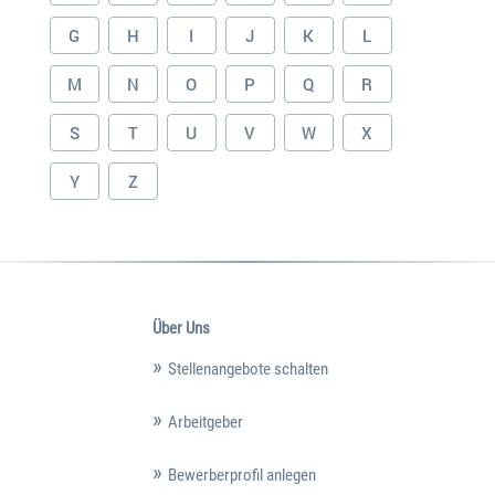
G
H
I
J
K
L
M
N
O
P
Q
R
S
T
U
V
W
X
Y
Z
Über Uns
Stellenangebote schalten
Arbeitgeber
Bewerberprofil anlegen