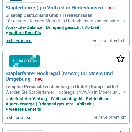
ie zuverlässig sind und gute Deutschkenntnisse mitbringen,
Staplerfahrer (gn) Vollzeit in Herleshausen
freuen wir uns auf Ihre Bewerbung!
Gi Group Deutschland GmbH | Herleshausen
Für unseren Kunden Maersk in Herleshausen suchen wir ein
+
en erfahrenen Staplerfahrer im Rahmen der Arbeitnehmerüb
Work-Life-Balance | Dringend gesucht | Vollzeit
|
erlassung. Zu den Aufgaben gehören die Ein- und Auslageru
+
weitere Benefits
ng von Waren sowie die Bestandspflege durch Scannen der
Heute veröffentlicht
mehr erfahren
Wareneingänge. Ein gültiger Flurförderzeugschein und Erfah
rung im Umgang mit Schubmaststaplern sind zwingend erfo
rderlich. Wir bieten ein attraktives Gehalt von 15,69 € brutto
pro Stunde und eine moderne Arbeitsumgebung mit neueste
r Technik. Profitieren Sie von festen Schichtzeiten, die eine
ausgewogene Work-Life-Balance ermöglichen. Bewerben Si
Staplerfahrer Hochregal (m/w/d) für Moers und
e sich jetzt und nutzen Sie die Möglichkeiten eines globalen
Umgebung
Logistik-Riesen!
Tempton Personaldienstleistungen GmbH | Kamp-Lintfort
Werden Sie Staplerfahrer Hochregal (m/w/d) in Moers und
+
Umgebung! Wir bieten Ihnen eine unbefristete Anstellung mi
Unbefristeter Vertrag | Weihnachtsgeld | Betriebliche
t attraktiven Konditionen und flexiblen Einsatzmöglichkeite
Altersvorsorge | Dringend gesucht | Vollzeit
|
n. Profitieren Sie von einer Bezahlung gemäß GVP-Tarifvertr
+
weitere Benefits
ag und Tarifzuschlägen für Überstunden. Genießen Sie bis z
Heute veröffentlicht
mehr erfahren
u 30 Tage Urlaub sowie umfassende Sozialleistungen, inklu
sive Urlaubs- und Weihnachtsgeld. Bei uns erhalten Sie pers
önliche Betreuung durch einen festen Ansprechpartner und