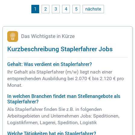
r Paketdienstleister und die Deutsche Post. Deine Zuverläss
igkeit und Kommunikationsfähigkeiten machen dich zu eine
1
2
3
4
5
nächste
m wertvollen Teammitglied. Zudem verfügst du über einen F
ührerschein für Flurförderfahrzeuge und solide MS Office-Ke
nntnisse.
Das Wichtigste in Kürze
Kurzbeschreibung Staplerfahrer Jobs
Gehalt: Was verdient ein Staplerfahrer?
Ihr Gehalt als Staplerfahrer (m/w) liegt nach einer
entsprechenden Ausbildung bei 2.070 € bis 2.120 € pro
Monat.
In welchen Branchen findet man Stellenangebote als
Staplerfahrer?
Als Staplerfahrer finden Sie z.B. in folgenden
Arbeitsgebieten und Unternehmen Jobs: Speditionen,
Logistikfirmen, Lagerei, Spedition, Logistik
Welche Tätigkeiten hat ein Staplerfahrer?