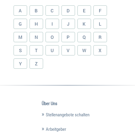
A
B
C
D
E
F
G
H
I
J
K
L
M
N
O
P
Q
R
S
T
U
V
W
X
Y
Z
Über Uns
Stellenangebote schalten
Arbeitgeber