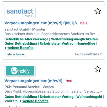
sziplinären Teams, einschließlich Einkauf und Qualitätssich
erung, zusammen. Ein erfolgreich abgeschlossenes Studiu
m der Verpackungstechnologie oder eine vergleichbare Aus
bildung ist Voraussetzung. Zudem bringen Sie mehrjährige
Berufserfahrung im Bereich der Verpackungsentwicklung, id
Verpackungsingenieur (m/w/d) QM, QS
ealerweise in der FMCG-Industrie, mit. Kommunikationsstär
ke und eine strukturierte Arbeitsweise fördern die erfolgreic
sanotact GmbH | Münster
he Zusammenarbeit mit internen und externen Partnern.
Das zeichnet dich aus: Abgeschlossenes Studium im Bereic
+
h Verpackungstechnik, Verpackungstechnologie oder eine v
Betriebliche Altersvorsorge | Weiterbildungsmöglichkeiten |
ergleichbare technische Ausbildung.
Gutes Betriebsklima | Unbefristeter Vertrag | Homeoffice
|
+
weitere Benefits
Heute veröffentlicht
mehr erfahren
Verpackungsingenieur (m/w/d)
PSH Personal Service | Vechta
Dein Profil: Abgeschlossenes Studium im Bereich Verpacku
+
ngstechnik, Materialwissenschaften, Maschinenbau oder Ve
Gutes Betriebsklima | Unbefristeter Vertrag | Weihnachtsgeld |
rfahrenstechnik mit Schwerpunkt Verpackung; Mehrjährige
Vollzeit
|
+
weitere Benefits
Berufserfahrung als Verpackungsingenieur (m/w/d) in der in