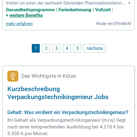
Vetter ist einer der weltweit führenden Pharmadienstleister
+
für die keimfreie Abfüllung und Verpackung von Spritzen un
Gesundheitsprogramme | Ferienbetreuung | Vollzeit
|
d anderen Injektionssystemen – unter anderem zur Behandl
+
weitere Benefits
ung von Krankheiten wie Multiple Sklerose, schwere rheuma
Heute veröffentlicht
mehr erfahren
tische Arthritis und
1
2
3
4
5
nächste
Das Wichtigste in Kürze
Kurzbeschreibung
Verpackungstechnikingenieur Jobs
Gehalt: Was verdient ein Verpackungstechnikingenieur?
Ihr Gehalt als Verpackungstechnikingenieur (m/w) liegt
nach einer entsprechenden Ausbildung bei 4.210 € bis
5.330 € pro Monat.