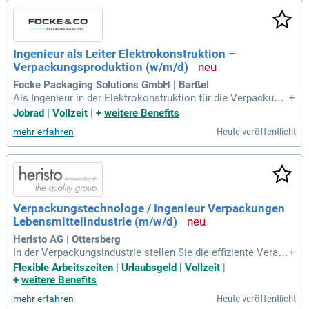
Ingenieur als Leiter Elektrokonstruktion –
Verpackungsproduktion (w/m/d)
Focke Packaging Solutions GmbH | Barßel
Als Ingenieur in der Elektrokonstruktion für die Verpackung
+
sproduktion (w/m/d) führen Sie entscheidende Fachbereich
Jobrad | Vollzeit
|
+
weitere Benefits
e wie Softwareprogrammierung und Hardwarekonstruktion.
Heute veröffentlicht
mehr erfahren
Ihre Verantwortung umfasst die Entwicklung und Standardis
ierung elektrotechnischer Konzepte für hochautomatisierte
Maschinen. Durch Ihre Expertise optimieren Sie die Softwar
earchitektur von Automatisierungssystemen. Zudem tragen
Sie zur Definition und Verbesserung von HMI-Konzepten bei,
die für komplexe Anlagen entscheidend sind. Mit Ihrer Erfah
Verpackungstechnologe / Ingenieur Verpackungen
rung in der Schnittstellenkoordination stellen Sie sicher, das
Lebensmittelindustrie (m/w/d)
s alle Systeme reibungslos interagieren. Vertrauen Sie auf I
hre Fähigkeiten, um effiziente Engineering-Prozesse vom Ko
Heristo AG | Ottersberg
nzept bis zur Inbetriebnahme erfolgreich umzusetzen.
In der Verpackungsindustrie stellen Sie die effiziente Verarb
+
eitung von Verpackungen auf unseren Produktionsanlagen s
Flexible Arbeitszeiten | Urlaubsgeld | Vollzeit
|
icher. Zu Ihren Aufgaben gehört die Definition und Überwach
+
weitere Benefits
ung von Qualitätsstandards sowie die Umsetzung effektiver
Heute veröffentlicht
mehr erfahren
Maßnahmen bei Abweichungen. Sie arbeiten eng mit interdi