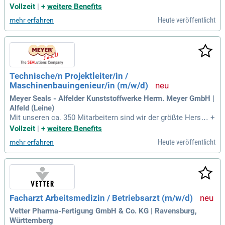
hen auf Menschen zu, sind entscheidungsfreudig und besitz
Vollzeit
|
+
weitere Benefits
en Durchsetzungsvermögen; Sie möchten mit Ihrer Arbeit et
Heute veröffentlicht
mehr erfahren
was bewegen und sind offen für internationale Reisetätigkei
ten zur technischen Kundenbetreuung
Technische/n Projektleiter/in /
Maschinenbauingenieur/in (m/w/d)
Meyer Seals - Alfelder Kunststoffwerke Herm. Meyer GmbH |
Alfeld (Leine)
Mit unseren ca. 350 Mitarbeitern sind wir der größte Herstel
+
ler von Dichtungseinlagen für Kunststoff- und Aluminiumver
Vollzeit
|
+
weitere Benefits
schlüsse in Europa und entwickeln innovative sowie nachha
Heute veröffentlicht
mehr erfahren
ltige Verpackungslösungen für die Versiegelung von Lebens
mitteln, Getränken,
Facharzt Arbeitsmedizin / Betriebsarzt (m/w/d)
Vetter Pharma-Fertigung GmbH & Co. KG | Ravensburg,
Württemberg