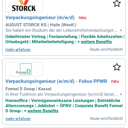
Verpackungsingenieur (m/w/d)
AUGUST STORCK KG | Halle (Westf.)
Sie haben ein Studium der der Lebensmittelverpackungstec
+
hnologie, Verpackungstechnik oder vergleichbar abgeschlo
Unbefristeter Vertrag | Festanstellung | Flexible Arbeitszeiten |
ssen. Idealerweise konnten Sie bereits Berufserfahrung im F
Urlaubsgeld | Mitarbeiterbeteiligung
|
+
weitere Benefits
ood- oder Pharmabereich sammeln.
Heute veröffentlicht
mehr erfahren
Verpackungsingenieur (w/m/d) - Fokus PPWR
Formel D Group | Kassel
In Ihrer Funktion als Verpackungsingenieur (w/m/d) beraten
+
Sie unsere Kunden bei der Umsetzung der PPWR-Vorgaben s
Homeoffice | Vermögenswirksame Leistungen | Betriebliche
owie weiterer regulatorischer Nachhaltigkeitsanforderunge
Altersvorsorge | Jobticket – ÖPNV | Corporate Benefit Formel
n.
D Group
|
+
weitere Benefits
Heute veröffentlicht
mehr erfahren