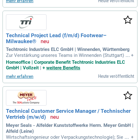
Heute veröffentlicht
mehr erfahren
dustriellen Verpackungsentwicklung
Technical Project Lead (f/m/d) Footwear–
Milwaukee®
Techtronic Industries ELC GmbH | Winnenden, Württemberg
Zur Verstärkung unseres Teams in Winnenden (Stuttgart) su
+
chen wir dringend einen Technical Project Lead (m/w/d) für
Homeoffice | Corporate Benefit Techtronic Industries ELC
Milwaukee® Footwear. In dieser Position leiten Sie NPD-Pr
GmbH | Vollzeit
|
+
weitere Benefits
ojekte in der EMEA-Region und gewährleisten die technisch
Heute veröffentlicht
mehr erfahren
e Umsetzung in Design und Entwicklung. Sie sind verantwor
tlich für die fristgerechte und budgetgerechte Fertigstellung
von Ingenieurprojekten und führen Risikomanagement- und
Trade-off-Diskussionen mit interdisziplinären Teams. Ihre A
ufgabe beinhaltet auch die Gestaltung der Projekte gemäß
marktgerechter Design-Leitlinien, um Kosten und Herstellun
Technical Customer Service Manager / Technischer
gsanforderungen zu erfüllen. Zudem analysieren und bewert
Vertrieb (m/w/d)
en Sie Designalternativen, um die Spezifikationsziele zu erre
ichen. Bewerben Sie sich jetzt und gestalten Sie die Zukunft
Meyer Seals - Alfelder Kunststoffwerke Herm. Meyer GmbH |
der Schuhentwicklung aktiv mit!
Alfeld (Leine)
Wirtschaftsingenieur oder Verpackungstechnologie); Sie ge
+