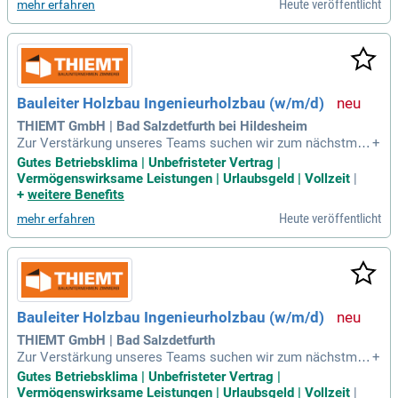
Heute veröffentlicht
mehr erfahren
Bauleiter Holzbau Ingenieurholzbau (w/m/d)
THIEMT GmbH | Bad Salzdetfurth bei Hildesheim
Zur Verstärkung unseres Teams suchen wir zum nächstmög
+
lichen Zeitpunkt in Vollzeit einen: Bauleiter Holzbau /Holzb
Gutes Betriebsklima | Unbefristeter Vertrag |
auingenieur / Zimmermeister (w/m/d): Eigenständige Leitun
Vermögenswirksame Leistungen | Urlaubsgeld | Vollzeit
|
g und Steuerung von Bauprojekten im Neubau sowie Altbau
+
weitere Benefits
bestand; Erstellung von Ausführungsplänen
Heute veröffentlicht
mehr erfahren
Bauleiter Holzbau Ingenieurholzbau (w/m/d)
THIEMT GmbH | Bad Salzdetfurth
Zur Verstärkung unseres Teams suchen wir zum nächstmög
+
lichen Zeitpunkt in Vollzeit einen: Bauleiter Holzbau /Holzb
Gutes Betriebsklima | Unbefristeter Vertrag |
auingenieur / Zimmermeister (w/m/d): Eigenständige Leitun
Vermögenswirksame Leistungen | Urlaubsgeld | Vollzeit
|