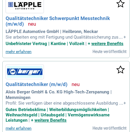
Geschick erforderlich. Teamfähigkeit und eine selbständige
Arbeitsweise sind ebenfalls wichtig. Wir bieten Ihnen eine la
ngfristig gesicherte Perspektive mit der Möglichkeit auf Übe
Qualitätstechniker Schwerpunkt Messtechnik
rnahme und tariflichen Zulagen. Nutzen Sie diese Chance fü
(m/w/d)
r eine abwechslungsreiche Tätigkeit in Ihrer Nähe!
LÄPPLE Automotive GmbH | Heilbronn, Neckar
Sie arbeiten eng mit Fertigung und Qualitätssicherung zusa
+
mmen, analysieren Fehlerursachen und initiieren Maßnahme
Unbefristeter Vertrag | Kantine | Vollzeit
|
+
weitere Benefits
n zur Prozessverbesserung. Sie unterstützen bei der Einführ
Heute veröffentlicht
mehr erfahren
ung neuer Messverfahren und bei Prüfmittelfreigaben.
Qualitätstechniker (m/w/d)
Alois Berger GmbH & Co. KG High-Tech-Zerspanung |
Memmingen
Profil: Sie verfügen über eine abgeschlossene Ausbildung i
+
m Metallbereich sowie idealerweise über erste Berufserfahr
Gutes Betriebsklima | Weiterbildungsmöglichkeiten |
ung im Qualitätswesen. Eine Weiterbildung zum Meister ode
Weihnachtsgeld | Urlaubsgeld | Vermögenswirksame
r Techniker qualifiziert Sie zusätzlich.
Leistungen
|
+
weitere Benefits
Heute veröffentlicht
mehr erfahren