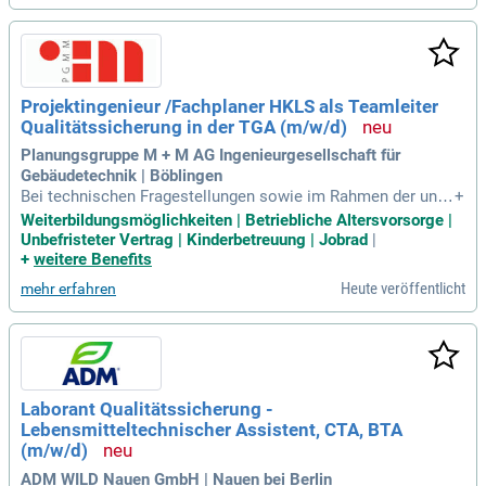
ereich Entwicklung, Produktion
Projektingenieur /Fachplaner HKLS als Teamleiter
Qualitätssicherung in der TGA (m/w/d)
Planungsgruppe M + M AG Ingenieurgesellschaft für
Gebäudetechnik | Böblingen
Bei technischen Fragestellungen sowie im Rahmen der unte
+
rnehmensweiten Qualitätssicherung; Verantwortung für die
Weiterbildungsmöglichkeiten | Betriebliche Altersvorsorge |
Erstellung von Berichten, Leitfäden, Arbeitsanweisungen, Hil
Unbefristeter Vertrag | Kinderbetreuung | Jobrad
|
fsmittel und Auswertungen zur Unterstützung der technisch
+
weitere Benefits
en Kernprozesse im Unternehmen
Heute veröffentlicht
mehr erfahren
Laborant Qualitätssicherung -
Lebensmitteltechnischer Assistent, CTA, BTA
(m/w/d)
ADM WILD Nauen GmbH | Nauen bei Berlin