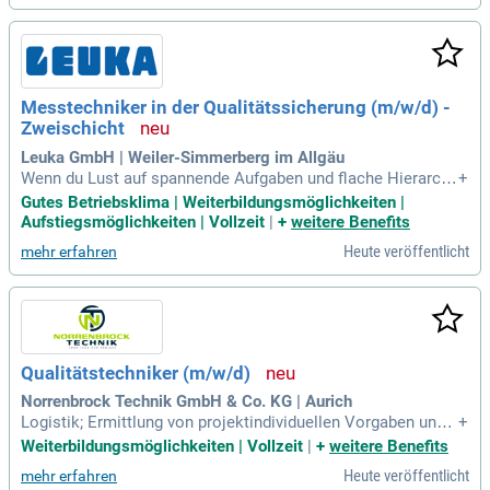
Messtechniker in der Qualitätssicherung (m/w/d) -
Zweischicht
Leuka GmbH | Weiler-Simmerberg im Allgäu
Wenn du Lust auf spannende Aufgaben und flache Hierarchi
+
en hast, dann bewirb dich jetzt als: Messtechniker in der Qu
Gutes Betriebsklima | Weiterbildungsmöglichkeiten |
alitätssicherung (m/w/d); – Zweischicht –: Qualitätskontrol
Aufstiegsmöglichkeiten | Vollzeit
|
+
weitere Benefits
le von Fertigungsteilen durch den Einsatz moderner Prüfmitt
Heute veröffentlicht
mehr erfahren
el u.a.
Qualitätstechniker (m/w/d)
Norrenbrock Technik GmbH & Co. KG | Aurich
Logistik; Ermittlung von projektindividuellen Vorgaben und
+
Qualitätsanforderungen; Anwendung statistischer Methoden
Weiterbildungsmöglichkeiten | Vollzeit
|
+
weitere Benefits
und Einsatz von Standardwerkzeugen des Qualitätsmanage
Heute veröffentlicht
mehr erfahren
ments; Moderation und Schulung von Qualitätsthemen im B