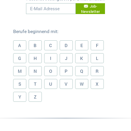
Job-
Newsletter
Berufe beginnend mit:
A
B
C
D
E
F
G
H
I
J
K
L
M
N
O
P
Q
R
S
T
U
V
W
X
Y
Z