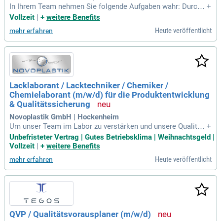
In Ihrem Team nehmen Sie folgende Aufgaben wahr: Durchf
+
ührung von chemisch-physikalischen Untersuchungen zur Pr
Vollzeit
|
+
weitere Benefits
oduktionskontrolle und Qualitätssicherung; Durchführung de
Heute veröffentlicht
mehr erfahren
r Wareneingangskontrolle nach vorliegenden Arbeitsanweis
ungen gemäß SAP-Prüfplan;
Lacklaborant / Lacktechniker / Chemiker /
Chemielaborant (m/w/d) für die Produktentwicklung
& Qualitätssicherung
Novoplastik GmbH | Hockenheim
Um unser Team im Labor zu verstärken und unsere Qualität
+
sstandards weiter auszubauen, suchen wir zum nächstmögli
Unbefristeter Vertrag | Gutes Betriebsklima | Weihnachtsgeld |
chen Zeitpunkt einen engagierten Lacklaboranten oder Lack
Vollzeit
|
+
weitere Benefits
techniker (m/w/d).
Heute veröffentlicht
mehr erfahren
QVP / Qualitätsvorausplaner (m/w/d)