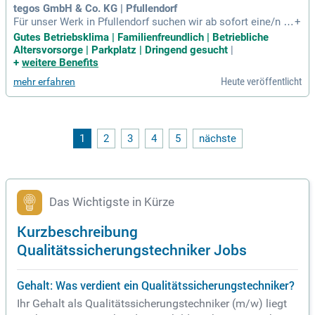
tegos GmbH & Co. KG | Pfullendorf
Für unser Werk in Pfullendorf suchen wir ab sofort eine/n K
+
ollegin/en als: Qualitätsmitarbeiter / Qualitätsvorausplaner
Gutes Betriebsklima | Familienfreundlich | Betriebliche
(m/w/d): Ihre spannende Aufgabe: Erstellung von QM-Prüfpl
Altersvorsorge | Parkplatz | Dringend gesucht
|
änen und QM-Prüfanweisungen. Planung und Beschaffung d
+
weitere Benefits
er Prüfmittel.
Heute veröffentlicht
mehr erfahren
1
2
3
4
5
nächste
Das Wichtigste in Kürze
Kurzbeschreibung
Qualitätssicherungstechniker Jobs
Gehalt: Was verdient ein Qualitätssicherungstechniker?
Ihr Gehalt als Qualitätssicherungstechniker (m/w) liegt