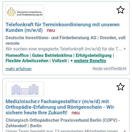
ig unsere Kundendaten. Zudem unterstützen Sie unser Berat
erteam und arbeiten eng mit ihm zusammen. Profitieren Sie
von einem flexiblen 100% Homeoffice und einem fairen Stun
denlohn von 14,00 € zzgl.
Telefonkraft für Terminkoordinierung mit unseren
Kunden (m/w/d)
Deutsche Investitions- und Förderberatung AG | Dresden, voll
remote
Wir suchen eine engagierte Telefonkraft (m/w/d) für die Ter
+
minkoordinierung in unserem wachsenden Unternehmen für
Homeoffice | Gutes Betriebsklima | Erfolgsbeteiligung |
Förderberatung. Ihre Hauptaufgaben umfassen die professi
Flexible Arbeitszeiten | Vollzeit
|
+
weitere Benefits
onelle Erstansprache und Vorqualifizierung von Interessent
Heute veröffentlicht
mehr erfahren
en sowie die Planung von Beratungs­terminen. Ein freundlich
es Auftreten und ausgeprägte Kommunikationsstärke sind u
nerlässlich, um eine transparente und wertschätzende Kund
enkommunikation zu gewährleisten. Zudem sollten Sie sehr
gute Deutschkenntnisse sowie einen sicheren Umgang mit
MS Office mitbringen. Erste Erfahrungen im Kundenservice
Medizinische:r Fachangestellte:r (m/w/d) mit
sind von Vorteil, aber nicht zwingend erforderlich. Verstärke
Orthopädie-Erfahrung und Röntgenschein - Wir
n Sie unser Team und tragen Sie zu unserem gemeinsamen
Erfolg bei!
sichern heute Ihre Zukunft!
Chirurgisch Orthopädischer Praxisverbund Berlin (COPV) -
Zehlendorf | Berlin
Unser Team besteht aus 13 engagierten Mitarbeiter:innen, d
+