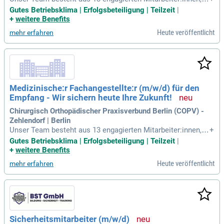
arunter Proktologieassistent:innen, MFAs, Telefonist:innen,
Gutes Betriebsklima | Erfolgsbeteiligung | Teilzeit
|
Praxismanager:innen und Tresenkräften, die gemeinsam an
+
weitere Benefits
zwei Standorten für einen reibungslosen Ablauf sorgen.
Heute veröffentlicht
mehr erfahren
Medizinische:r Fachangestellte:r (m/w/d) für den
Empfang - Wir sichern heute Ihre Zukunft!
Chirurgisch Orthopädischer Praxisverbund Berlin (COPV) -
Zehlendorf | Berlin
Unser Team besteht aus 13 engagierten Mitarbeiter:innen, d
+
arunter Proktologieassistent:innen, MFAs, Telefonist:innen,
Gutes Betriebsklima | Erfolgsbeteiligung | Teilzeit
|
Praxismanager:innen und Tresenkräften, die gemeinsam an
+
weitere Benefits
zwei Standorten für einen reibungslosen Ablauf sorgen.
Heute veröffentlicht
mehr erfahren
Sicherheitsmitarbeiter (m/w/d)