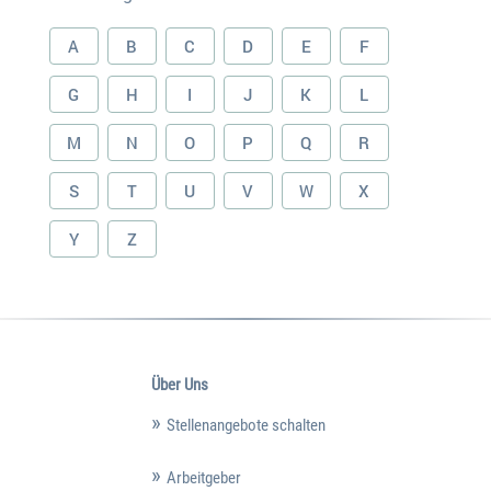
A
B
C
D
E
F
G
H
I
J
K
L
M
N
O
P
Q
R
S
T
U
V
W
X
Y
Z
Über Uns
Stellenangebote schalten
Arbeitgeber