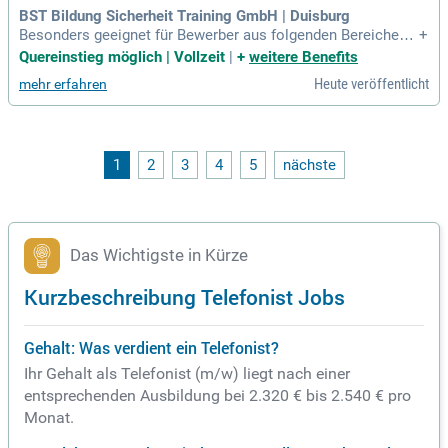
BST Bildung Sicherheit Training GmbH | Duisburg
Besonders geeignet für Bewerber aus folgenden Bereichen:
+
Lagermitarbeiter, Produktionshelfer, Fahrer, Kurierdienst, Ga
Quereinstieg möglich | Vollzeit
|
+
weitere Benefits
stronomie, Kellner, Servicemitarbeiter, Einzelhandel, Verkäuf
Heute veröffentlicht
mehr erfahren
er, Handwerker, Bauhelfer, Telefonisten, Reinigungskräfte, Fl
ughafenmitarbeiter
1
2
3
4
5
nächste
Das Wichtigste in Kürze
Kurzbeschreibung Telefonist Jobs
Gehalt: Was verdient ein Telefonist?
Ihr Gehalt als Telefonist (m/w) liegt nach einer
entsprechenden Ausbildung bei 2.320 € bis 2.540 € pro
Monat.