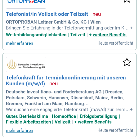
ährend Erfahrung im Kundenservice von Vorteil ist. Genieße
n Sie die Vorteile von 100% Homeoffice und einem fairen St
Telefonist/in Vollzeit oder Teilzeit
undenlohn von 14,00 € zzgl.
ORTOPROBAN Leitner GmbH & Co. KG | Wien
Bringen Sie Erfahrung in der Telefonvermittlung oder im Kun
+
dendienst mit? Zeigen Sie Ihr freundliches, professionelles
Weiterbildungsmöglichkeiten | Teilzeit
|
+
weitere Benefits
Auftreten am Telefon und nutzen Sie Ihre eloquente Ausdru
Heute veröffentlicht
mehr erfahren
cksweise, um Lösungen kompetent zu gestalten. Bewerben
Sie sich jetzt!
Telefonkraft für Terminkoordinierung mit unseren
Kunden (m/w/d)
Deutsche Investitions- und Förderberatung AG | Dresden,
Potsdam, Schwerin, Hannover, Düsseldorf, Mainz, Berlin,
Bremen, Frankfurt am Main, Hamburg…
Wir suchen eine engagierte Telefonkraft (m/w/d) zur Termin
+
koordinierung in unserer Förderberatung. In dieser Position
Gutes Betriebsklima | Homeoffice | Erfolgsbeteiligung |
übernehmen Sie die telefonische Erstansprache und Vorqua
Flexible Arbeitszeiten | Vollzeit
|
+
weitere Benefits
lifizierung von Interessenten. Ihr freundliches Auftreten und I
Heute veröffentlicht
mehr erfahren
hre Kommunikationsstärke sind entscheidend für den erste
n Kontakt. Sie planen Beratungs­termine und pflegen sorgfält