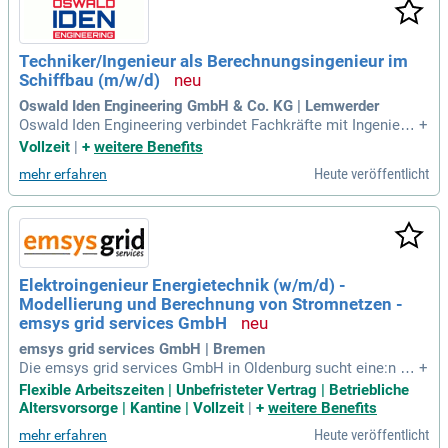
auteiloptimierung. Neben einem attraktiven Metalltarif profit
ieren Sie von umfangreichen Weiterbildungsmöglichkeiten u
nd einem modernen Gesundheitsangebot. Arbeiten Sie in ei
Techniker/Ingenieur als Berechnungsingenieur im
nem innovativen Umfeld, das Home-Office und flexible Arbei
Schiffbau (m/w/d)
tszeiten bietet. Bewerben Sie sich jetzt mit Lebenslauf und
aussagekräftigem Anschreiben!
Oswald Iden Engineering GmbH & Co. KG | Lemwerder
Oswald Iden Engineering verbindet Fachkräfte mit Ingenieur
+
studium und Unternehmen in Norddeutschland. Unser Foku
Vollzeit
|
+
weitere Benefits
s liegt auf Job-Fitting, um den perfekten Match zwischen M
Heute veröffentlicht
mehr erfahren
ensch und Projekt zu gewährleisten. Als Teil unseres Teams
tragen Sie zur hydromechanischen Auslegung moderner ma
ritimer Systeme bei. Ihre Berechnungen steigern die Leistun
gsfähigkeit und Sicherheit in anspruchsvollen Schiffbauproj
ekten. In der Konzeptphase bewerten Sie innovative Entwürf
e und bieten technische Grundlagen für Entwicklungsentsch
Elektroingenieur Energietechnik (w/m/d) -
eidungen. Durch die Analyse hydromechanischer Eigenscha
Modellierung und Berechnung von Stromnetzen -
ften stellen Sie sicher, dass alle technischen Anforderungen
zuverlässig erfüllt werden.
emsys grid services GmbH
emsys grid services GmbH | Bremen
Die emsys grid services GmbH in Oldenburg sucht eine:n El
+
ektroingenieur:in mit Expertise in der Modellierung und Bere
Flexible Arbeitszeiten | Unbefristeter Vertrag | Betriebliche
chnung von Stromnetzen. Du entwickelst Software zur Anal
Altersvorsorge | Kantine | Vollzeit
|
+
weitere Benefits
yse des prognostischen Netzzustands und verknüpfst versc
Heute veröffentlicht
mehr erfahren
hiedene Datenquellen. Zudem übernimmst du die Analyse, V