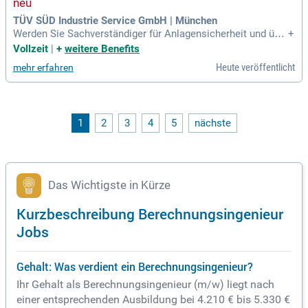
nftsfähige Lösungen für ein modernes Energiesystem.
TÜV SÜD Industrie Service GmbH | München
Werden Sie Sachverständiger für Anlagensicherheit und übe
+
rnehmen Sie verantwortungsvolle Aufgaben wie Festigkeits
Vollzeit
|
+
weitere Benefits
berechnungen nach AD2000 und EN13445. Nach Ihrer Einarb
Heute veröffentlicht
mehr erfahren
eitung führen Sie Abnahmen von Druckgeräten und Baugrup
pen gemäß der Druckgeräterichtlinie durch. Zudem begleite
n Sie Inbetriebnahmeprüfungen und wiederkehrende Prüfung
en von Industrieanlagen nach nationalen und europäischen
Standards. Ihre Kunden profitieren von Ihrer Kompetenz und
1
2
3
4
5
nächste
Beratungsstärke im Außendienst. Wir bieten Ihnen flexible A
rbeitszeiten, die sich an Ihre Bedürfnisse anpassen lassen.
Bringen Sie Ihr Ingenieurstudium sowie Ihre Erfahrung im An
lagenbau ein und gestalten Sie Ihre Zukunft bei uns!
Das Wichtigste in Kürze
Kurzbeschreibung Berechnungsingenieur
Jobs
Gehalt: Was verdient ein Berechnungsingenieur?
Ihr Gehalt als Berechnungsingenieur (m/w) liegt nach
einer entsprechenden Ausbildung bei 4.210 € bis 5.330 €