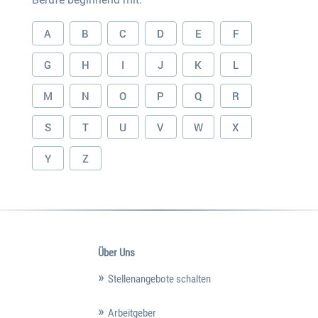
A
B
C
D
E
F
G
H
I
J
K
L
M
N
O
P
Q
R
S
T
U
V
W
X
Y
Z
Über Uns
Stellenangebote schalten
Arbeitgeber