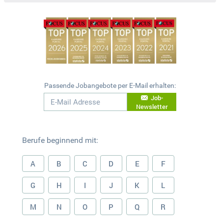
Passende Jobangebote per E-Mail erhalten:
Job-
Newsletter
Berufe beginnend mit:
A
B
C
D
E
F
G
H
I
J
K
L
M
N
O
P
Q
R