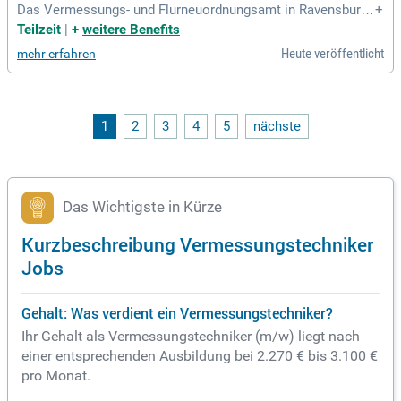
Das Vermessungs- und Flurneuordnungsamt in Ravensburg
+
sucht ab sofort eine/n Vermessungstechniker/in Liegensch
Teilzeit
|
+
weitere Benefits
aftskataster (w/m/d) in Voll- oder Teilzeit. Ihre Aufgaben u
Heute veröffentlicht
mehr erfahren
mfassen die Digitalisierung von Bodenschätzungsergebniss
en und das Übernehmen von Vermessungsschriften ins Lieg
enschaftskataster. Mit modernster Messtechnik bearbeiten
Sie spannende Vermessungsdienstleistungen und steigern
die Qualität des Katasterwesens. Sie bringen eine abgeschl
1
2
3
4
5
nächste
ossene Ausbildung als Vermessungstechniker/in und fundie
rte EDV-Kenntnisse mit. Teamwork und Kooperationsfähigk
eit sind für Sie selbstverständlich. Bewerben Sie sich jetzt u
nd gestalten Sie die Zukunft der Liegenschaften aktiv mit!
Das Wichtigste in Kürze
Kurzbeschreibung Vermessungstechniker
Jobs
Gehalt: Was verdient ein Vermessungstechniker?
Ihr Gehalt als Vermessungstechniker (m/w) liegt nach
einer entsprechenden Ausbildung bei 2.270 € bis 3.100 €
pro Monat.