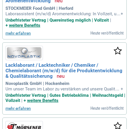
Aromenentwicklung
gestalten Sie die Zukunft mit Brillux!
STOCKMEIER Food GmbH | Herford
Laborassistent (m/w/d) Aromenentwicklung: In Vollzeit, un
+
befristet.
Unbefristeter Vertrag | Quereinstieg möglich | Vollzeit
|
+
weitere Benefits
Heute veröffentlicht
mehr erfahren
Lacklaborant / Lacktechniker / Chemiker /
Chemielaborant (m/w/d) für die Produktentwicklung
& Qualitätssicherung
Novoplastik GmbH | Hockenheim
Um unser Team im Labor zu verstärken und unsere Qualität
+
sstandards weiter auszubauen, suchen wir zum nächstmögli
Unbefristeter Vertrag | Gutes Betriebsklima | Weihnachtsgeld |
chen Zeitpunkt einen engagierten Lacklaboranten oder Lack
Vollzeit
|
+
weitere Benefits
techniker (m/w/d).
Heute veröffentlicht
mehr erfahren