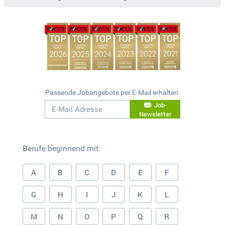
Passende Jobangebote per E-Mail erhalten:
Job-
Newsletter
Berufe beginnend mit:
A
B
C
D
E
F
G
H
I
J
K
L
M
N
O
P
Q
R