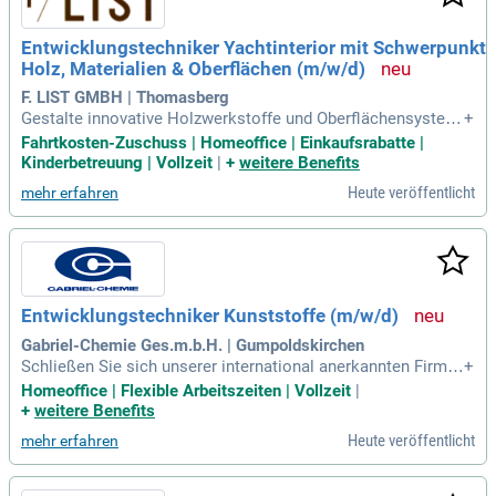
Entwicklungstechniker Yachtinterior mit Schwerpunkt
Holz, Materialien & Oberflächen (m/w/d)
F. LIST GMBH | Thomasberg
Gestalte innovative Holzwerkstoffe und Oberflächensystem
+
e für Yachtinteriors. Begleite Produktentwicklungsprojekte v
Fahrtkosten-Zuschuss | Homeoffice | Einkaufsrabatte |
on der Idee bis zur Serienreife und übernehme Teilprojektver
Kinderbetreuung | Vollzeit
|
+
weitere Benefits
antwortung. Eigne dir Expertenwissen in Materialien und Te
Heute veröffentlicht
mehr erfahren
chnologien wie Flammschutz und Leichtbau an.
Entwicklungstechniker Kunststoffe (m/w/d)
Gabriel-Chemie Ges.m.b.H. | Gumpoldskirchen
Schließen Sie sich unserer international anerkannten Firme
+
ngruppe an, dem führenden Familienunternehmen Europas f
Homeoffice | Flexible Arbeitszeiten | Vollzeit
|
ür Kunststoffe. Gestalten Sie mit uns eine nachhaltige Zuku
+
weitere Benefits
nft durch innovative Färbung und Veredelung – stets im Ein
Heute veröffentlicht
mehr erfahren
klang mit sozialen und ökologischen Werten.