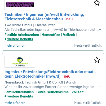
Techniker / Ingenieur (m/w/d) Entwicklung,
Elektrotechnik & Maschinenbau
TwoTronic GmbH | Thierhaupten
Als Techniker oder Ingenieur (m/w/d) in Thierhaupten bist D
+
u für die Entwicklung von elektrischen und mechanischen K
Flexible Arbeitszeiten | Homeoffice | Vollzeit
|
omponenten verantwortlich. Deine Expertise umfasst die Pl
+
weitere Benefits
anung und Optimierung von Baugruppen in interdisziplinären
Heute veröffentlicht
mehr erfahren
Projekten. Du arbeitest eng mit Teams und Kunden zusamm
en, um innovative Lösungen umzusetzen. Die Überwachung
des Entwicklungsfortschritts sowie die Einhaltung von Quali
tätsstandards sind Teil Deiner Aufgaben. Zudem erstellst D
u technische Dokumentationen und Angebote, um die Proje
kte erfolgreich abzuschließen. Mit Deinem Know-how trägst
Ingenieur Entwicklung/Elektrotechnik oder staatl.
Du entscheidend zur Effizienz und Erfolg unserer Produkte b
gepr. Elektrotechniker (m/w/d)
ei.
Norrenbrock Technik GmbH & Co. KG | Aurich
Wir sind Ihr zuverlässiger Partner für hochwertige Ingenieurl
+
eistungen, die weltweit höchsten Anforderungen gerecht we
Familienfreundlich | Gutes Betriebsklima | Vollzeit
|
rden. Jedes Projekt startet mit einem detaillierten Verständ
+
weitere Benefits
nis Ihrer spezifischen Bedürfnisse. Durch enge Zusammenar
Heute veröffentlicht
mehr erfahren
beit garantieren wir, dass unsere technischen Lösungen so