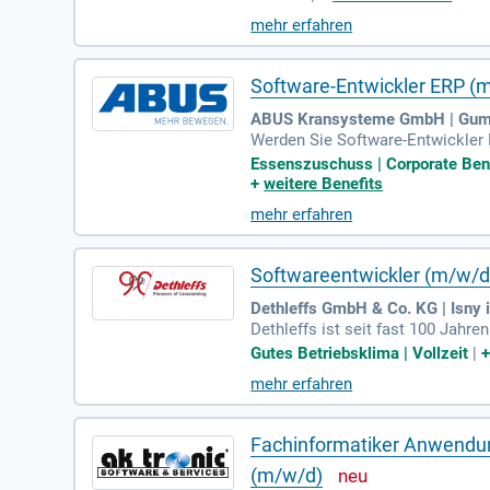
en Sie sich jetzt!
mehr erfahren
Software-Entwickler ERP (
ABUS Kransysteme GmbH | Gu
Werden Sie Software-Entwickler 
Entwicklung für unser ERP-Syste
Essenszuschuss | Corporate Bene
r die Systemadministration veran
+
weitere Benefits
n und priorisieren Sie Entwicklu
mehr erfahren
ante Erfahrungen sowie Kenntnis
mit uns!
Softwareentwickler (m/w/d
Dethleffs GmbH & Co. KG | Isny 
Dethleffs ist seit fast 100 Jahr
tfahrzeugen aus Isny schaffen wi
Gutes Betriebsklima | Vollzeit
|
r Qualität und Teamgeist wider. 
mehr erfahren
en Sie die Zukunft des Caravanin
sind Teil unseres Schaffens.
Fachinformatiker Anwendun
(m/w/d)