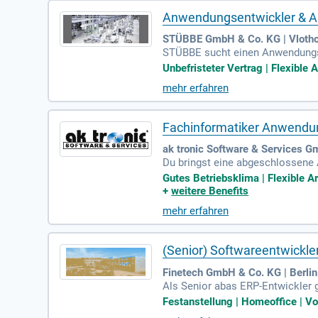
Anwendungsentwickler & 
STÜBBE GmbH & Co. KG | Vloth
STÜBBE sucht einen Anwendungse
rammierung und Implementierung 
Unbefristeter Vertrag | Flexible 
usbildung als Fachinformatiker 
mehr erfahren
Kommunikation sind Ihnen ebenso 
ungsmöglichkeiten, einschließlich
ndards bei STÜBBE!
Fachinformatiker Anwendun
ak tronic Software & Services G
Du bringst eine abgeschlossene 
ndierte Erfahrung in der Softwa
Gutes Betriebsklima | Flexible A
sind essenziell. Von Vorteil sin
+
weitere Benefits
ormaten wie XML, JSON oder CSV.
mehr erfahren
Arbeitszeiten und freuen uns auf
(Senior) Softwareentwickl
Finetech GmbH & Co. KG | Berlin
Als Senior abas ERP-Entwickler 
nd Anpassung unseres abas ERP-
Festanstellung | Homeoffice | Vo
nforderungen aus den Fachberei