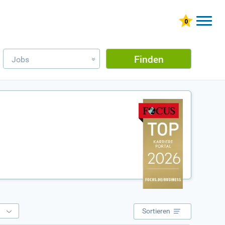
Finden
Jobs
»
e
Sortieren