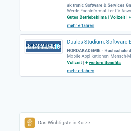
ak tronic Software & Services G
Werde Fachinformatiker für Anw
Saerbeck bei Münster. Die ak tr
Gutes Betriebsklima | Vollzeit
|
auf Computer- und Videospiele so
mehr erfahren
nnovativen Lösungen. Profitiere 
e Softwareentwickler gestaltest
mischen Teams!
Duales Studium: Software E
NORDAKADEMIE - Hochschule der
Mobile Applikationen; Mensch-Ma
mputer Supported Cooperative 
Vollzeit
|
+
weitere Benefits
mehr erfahren
Das Wichtigste in Kürze