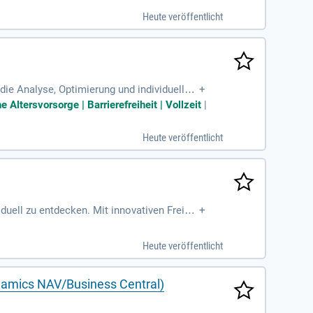
Heute veröffentlicht
e Analyse, Optimierung und individuelle
+
ieten professionellen Support und sind fü
tersvorsorge | Barrierefreiheit | Vollzeit
|
tsdienst teil. Als Teamleiter organisiere
t eine abgeschlossene IT-Ausbildung, relev
Heute veröffentlicht
 sich jetzt und gestalten Sie die Zukunft
duell zu entdecken. Mit innovativen Freizei
+
f Caravaning“ spiegelt unser Engagement fü
den. Bringen Sie Ihre Ideen ein und gestalt
Heute veröffentlicht
und Lebensqualität. Herz und Leidenschaft
namics NAV/Business Central)