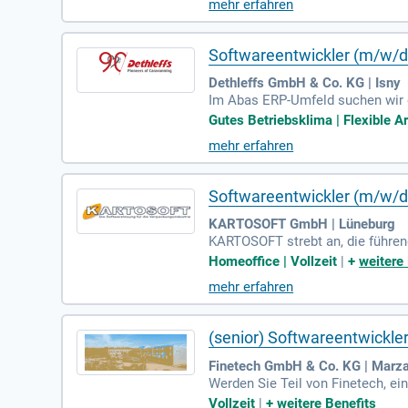
mehr erfahren
se und Behebung von Fehlern im 
atik ist Voraussetzung. Berufse
andidaten.
Softwareentwickler (m/w/d
Dethleffs GmbH & Co. KG | Isny
Im Abas ERP-Umfeld suchen wir e
Hauptaufgabe umfasst die benut
Gutes Betriebsklima | Flexible Ar
Zudem unterstützen Sie den 2nd-
mehr erfahren
derlich, während sehr gute MS Of
starke Kommunikationsfähigkeite
ngen mit!
Softwareentwickler (m/w/
KARTOSOFT GmbH | Lüneburg
KARTOSOFT strebt an, die führend
rägt unsere Arbeitsweise. Wir fö
Homeoffice | Vollzeit
|
+
weitere
akt zu unseren Kunden und Kolle
mehr erfahren
FT legen wir Wert darauf, dass d
(senior) Softwareentwickle
Finetech GmbH & Co. KG | Marz
Werden Sie Teil von Finetech, e
SMD Baugruppenreparatur in enge
Vollzeit
|
+
weitere Benefits