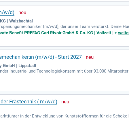
erben Sie sich, wenn Sie eine selbstständige und qualitätsbewuss
m/w/d)
KG | Walzbachtal
erspanungsmechaniker (m/w/d), der unser Team verstärkt. Deine 
utomaten sowie die Rüstung der Maschinen. Du optimierst Program
orate Benefit PREFAG Carl Rivoir GmbH & Co. KG | Vollzeit
|
+
weite
gungsprobleme selbstständig identifizierst und löst. Darüber hinau
r Produkte. Wir setzen auf kontinuierliche Verbesserung und gemein
panungsmechaniker (m/w/d) hast, freuen wir uns auf deine Bewerbu
mechaniker:in (m/w/d) - Start 2027
y GmbH | Lippstadt
ender Industrie- und Technologiekonzern mit über 93.000 Mitarbeiter
Umsatz erzielt hat. Das Unternehmen ist in fünf Kernsegmenten akt
eel Europe und Marine Systems. Mit fortschrittlichem Technologie-
 für Klimaschutz und Energiewende. Im Bereich der digitalen Trans
st der führende Hersteller von Großwälzlagern und nahtlos gewalzte
der Frästechnik ( m/w/d)
ktführer in der Entwicklung von Kunststoffformen für die Schokola
 rund 160 Fachleuten setzt täglich Ideen in perfekte Lösungen um –
dem du Fertigungsaufträge umsetzt, CNC-Fräsmaschinen eigenständig 