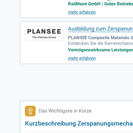
wie Schlossertätigkeiten. Sie b
RailMaint GmbH | Gutes Betriebsk
k. Die Bereitschaft zur Arbeit i
mehr erfahren
efristeten Arbeitsvertrag, 30 Ta
erer Radsatzwerkstatt!
Ausbildung zum Zerspanun
PLANSEE Composite Materials 
Entdecken Sie die Karrierechan
0 Ländern entwickelt innovative 
Vermögenswirksame Leistungen | 
Sie mit modernsten CNC-Anlagen 
mehr erfahren
schulabschluss und Interesse an 
zu werden. Starten Sie Ihre Ausb
Das Wichtigste in Kürze
Kurzbeschreibung Zerspanungsmecha