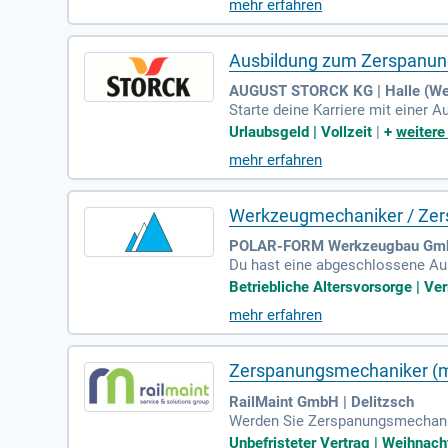
mehr erfahren
in Augenmerk auf Details und dei
ven Umfeld, das Teamgeist und pe
enschaft!
Ausbildung zum Zerspanun
AUGUST STORCK KG | Halle (Wes
Starte deine Karriere mit einer 
Metall, Kunststoff oder Edelsta
Urlaubsgeld | Vollzeit
|
+
weitere
ventionellen Maschinen steht ebe
mehr erfahren
gsprozess reibungslos abläuft. 
ussetzung ist ein Haupt- oder R
Werkzeugmechaniker / Ze
POLAR-FORM Werkzeugbau Gmb
Du hast eine abgeschlossene Au
en mit. Mit Deinem sicheren Umg
Betriebliche Altersvorsorge | Ve
stständiges, zuverlässiges Arbei
mehr erfahren
ammenarbeit mit Kollegen und Vo
e Zukunft. Durch unsere Firmenv
lität.
Zerspanungsmechaniker (
RailMaint GmbH | Delitzsch
Werden Sie Zerspanungsmechanike
ohren und Fräsen. In dieser Posi
Unbefristeter Vertrag | Weihnach