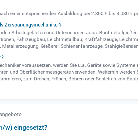
nach einer entsprechenden Ausbildung bei 2.800 € bis 3.080 € p
als Zerspanungsmechaniker?
nden Arbeitsgebieten und Unternehmen Jobs: Buntmetallgießereie
ktionen, Fahrzeugbau, Leichtmetallbau, Kraftfahrzeuge, Leicht
 Metallerzeugung, Gießerei, Schienenfahrzeuge, Stahlgießereien
r?
haniker voraussetzen, werden Sie u.a. Geräte sowie Systeme ein
ren und Oberflächenmessgeräte verwenden. Weiterhin werden Sie
mieren, zum Drehen, Fräsen, Bohren oder Schleifen von Bauteil
nangebote
/w) eingesetzt?