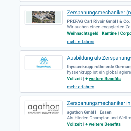
ngen wie Siemens Sinumerik. Bew
Zerspanungsmechaniker (
PREFAG Carl Rivoir GmbH & Co. 
Wir suchen einen engagierten Z
und Bedienen von CNC-Langdreha
Weihnachtsgeld | Kantine | Corp
Wiederholteile, während du Ferti
mehr erfahren
g und sorgst für die Qualität de
enn du eine Ausbildung als Zers
Ausbildung als Zerspanungs
thyssenkrupp rothe erde German
hyssenkrupp ist ein global agier
4/2025 rund 33 Milliarden Euro 
Vollzeit
|
+
weitere Benefits
ologies, Materials Services, St
mehr erfahren
hyssenkrupp innovative Lösungen
stäbe. thyssenkrupp rothe erde i
lreichen Industrien weltweit.
Zerspanungsmechaniker in 
agathon GmbH | Essen
Als Hidden Champion und Weltmar
sion. Unser engagiertes Team von
Vollzeit
|
+
weitere Benefits
spielst eine zentrale Rolle, in