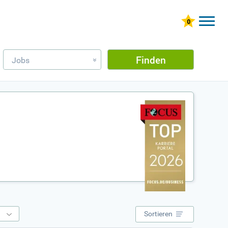
Finden
Jobs
»
e
Sortieren