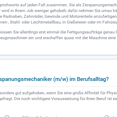
prichworts auf jeden Fall zusammen. Sie als Zerspanungsmecha
 wird in Ihrem Job weniger gehobelt, dafür nehmen Sie umso häu
ise Radnaben, Zahnräder, Gewinde und Motorenteile anzufertigen
nen-, Stahl- oder Leichtmetallbau, in Gießereien oder im Fahrz
, müssen Sie allerdings erst einmal die Fertigungsaufträge gena
eugmaschinen ein und erschaffen quasi mit der Maschine eine ne
rspanungsmechaniker (m/w) im Berufsalltag?
sonders gut aufgehoben, wenn Sie eine große Affinität für Phys
efragt. Die noch wichtigere Voraussetzung für Ihren Beruf ist e