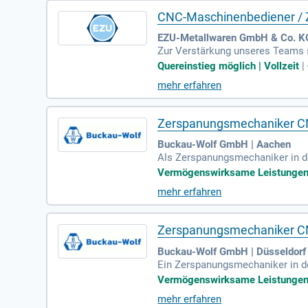
CNC-Maschinenbediener / Z
EZU-Metallwaren GmbH & Co. KG 
Zur Verstärkung unseres Teams 
moderne CNC-Drehmaschinen und 
Quereinstieg möglich | Vollzeit
|
eiche Praxiserfahrung sind von
mehr erfahren
n der Fertigungsprozesse. Wir e
h jetzt und werden Sie Teil eine
Zerspanungsmechaniker C
Buckau-Wolf GmbH | Aachen
Als Zerspanungsmechaniker in de
aben zählen das Fertigen von B
Vermögenswirksame Leistungen | 
ng. Sie stellen sicher, dass die
mehr erfahren
bieten Ihnen ein abwechslungsre
Krankenversicherung. Vorausset
e selbstständige und qualitätsb
Zerspanungsmechaniker C
Buckau-Wolf GmbH | Düsseldorf
Ein Zerspanungsmechaniker in d
ertigung von Bauteilen erfolgt 
Vermögenswirksame Leistungen | 
e Mehrmaschinenbedienung ist ebe
mehr erfahren
mögenswirksame Leistungen und 