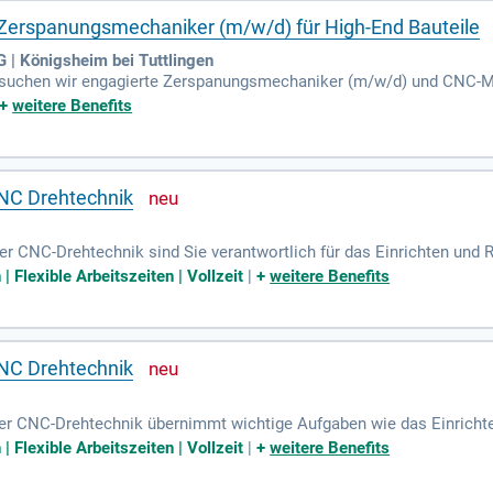
erspanungsmechaniker (m/w/d) für High-End Bauteile
| Königsheim bei Tuttlingen
suchen wir engagierte Zerspanungsmechaniker (m/w/d) und CNC-Ma
sind verantwortlich für anspruchsvolle Fertigungsprozesse. Eine
+
weitere Benefits
 Vorteil. Ihr Aufgabenspektrum umfasst das Lesen technischer Ze
rwarten Erfahrung im Werkzeugwechsel und die Verantwortung für Qu
r innovativen Unternehmenskultur!
NC Drehtechnik
r CNC-Drehtechnik sind Sie verantwortlich für das Einrichten und 
auteilen nach Zeichnung, das Erstellen und Optimieren von CNC-P
Flexible Arbeitszeiten | Vollzeit
|
+
weitere Benefits
 Bauteilqualität durch regelmäßige Maßprüfungen gewährleistet ist 
iches Arbeitsumfeld, 30 Tage Urlaub sowie vermögenswirksame Leis
zung ist eine abgeschlossene Ausbildung als Zerspanungsmechanike
ewusste Arbeitsweise wird geschätzt.
NC Drehtechnik
er CNC-Drehtechnik übernimmt wichtige Aufgaben wie das Einricht
exakt nach Zeichnungen und Arbeitsplänen, wobei CNC-Programme ers
Flexible Arbeitszeiten | Vollzeit
|
+
weitere Benefits
nfalls Teil der Tätigkeit, um die Effizienz zu steigern. Wir bieten
30 Tage Urlaub. Voraussetzungen sind eine abgeschlossene Ausbi