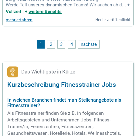
Werde Teil unseres dynamischen Teams! Wir suchen ab der
+
Wintersaison 2026/2027 einen Fitnesstrainer (w/m/d) in Vol
Vollzeit
|
+
weitere Benefits
lzeit. Gestalte Gruppenkurse, unterstütze beim Gerätetrainin
Heute veröffentlicht
mehr erfahren
g und biete individuelle Fitnessberatung. Jetzt bewerben!
1
2
3
4
nächste
Das Wichtigste in Kürze
Kurzbeschreibung Fitnesstrainer Jobs
In welchen Branchen findet man Stellenangebote als
Fitnesstrainer?
Als Fitnesstrainer finden Sie z.B. in folgenden
Arbeitsgebieten und Unternehmen Jobs: Fitness-
Trainer/in, Ferienzentren, Fitnesszentren,
Gesundheitswesen, Hotellerie, Hotels, Wellnesshotels,