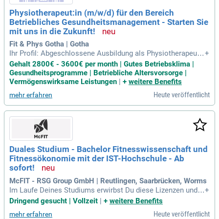
e, die dein Arbeits- und Trainingsleben revolutioniert!
Physiotherapeut:in (m/w/d) für den Bereich
Betriebliches Gesundheitsmanagement - Starten Sie
mit uns in die Zukunft!
Fit & Phys Gotha | Gotha
Ihr Profil: Abgeschlossene Ausbildung als Physiotherapeut:i
+
n – alternativ als medizinische:r Fitnesstrainer:in; Empathie,
Gehalt 2800€ - 3600€ per month | Gutes Betriebsklima |
Kommunikationsstärke und eigenverantwortliches Arbeiten;
Gesundheitsprogramme | Betriebliche Altersvorsorge |
Idealerweise Erfahrung im Bereich Betriebliches Gesundheit
Vermögenswirksame Leistungen
|
+
weitere Benefits
smanagement (kein
Heute veröffentlicht
mehr erfahren
Duales Studium - Bachelor Fitnesswissenschaft und
Fitnessökonomie mit der IST-Hochschule - Ab
sofort!
McFIT - RSG Group GmbH | Reutlingen, Saarbrücken, Worms
Im Laufe Deines Studiums erwirbst Du diese Lizenzen und Z
+
ertifikate: B-Lizenz "Fitnesstrainer:in"; A-Lizenz "Medizinisch
Dringend gesucht | Vollzeit
|
+
weitere Benefits
es Fitnesstraining"; B-Lizenz "Sporternährung"; A-Lizenz "Fun
Heute veröffentlicht
mehr erfahren
ctional Trainer:in"; A-Lizenz "Ausdauertraining"; A-Lizenz "Lei