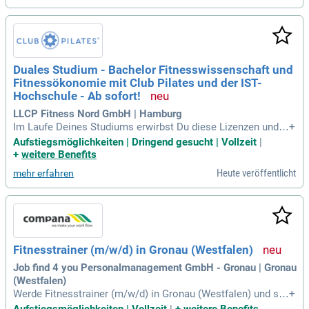
stungs-
Duales Studium - Bachelor Fitnesswissenschaft und
Fitnessökonomie mit Club Pilates und der IST-
Hochschule - Ab sofort!
LLCP Fitness Nord GmbH | Hamburg
Im Laufe Deines Studiums erwirbst Du diese Lizenzen und Z
+
ertifikate: B-Lizenz "Fitnesstrainer:in"; A-Lizenz "Medizinisch
Aufstiegsmöglichkeiten | Dringend gesucht | Vollzeit
|
es Fitnesstraining"; B-Lizenz "Sporternährung"; A-Lizenz "Fun
+
weitere Benefits
ctional Trainer:in"; A-Lizenz "Ausdauertraining"; A-Lizenz "Lei
Heute veröffentlicht
mehr erfahren
stungs-
Fitnesstrainer (m/w/d) in Gronau (Westfalen)
Job find 4 you Personalmanagement GmbH - Gronau | Gronau
(Westfalen)
Werde Fitnesstrainer (m/w/d) in Gronau (Westfalen) und sta
+
rte deine Karriere in der Fitnessbranche! Wir suchen engagie