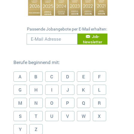
Passende Jobangebote per E-Mail erhalten:
Job-
Newsletter
Berufe beginnend mit:
A
B
C
D
E
F
G
H
I
J
K
L
M
N
O
P
Q
R
S
T
U
V
W
X
Y
Z