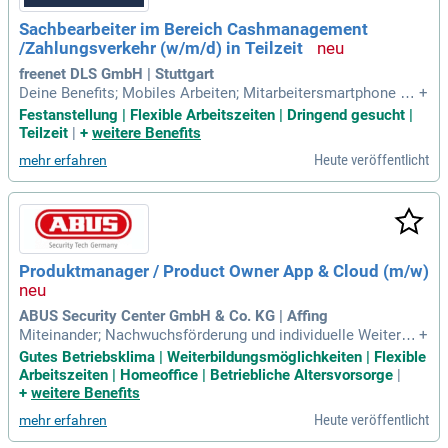
Sachbearbeiter im Bereich Cashmanagement
/Zahlungsverkehr (w/m/d) in Teilzeit
freenet DLS GmbH | Stuttgart
Deine Benefits; Mobiles Arbeiten; Mitarbeitersmartphone Ta
+
rife; Zuschuss zum; Deutschland-Ticket; Mitarbeiterfahrzeu
Festanstellung | Flexible Arbeitszeiten | Dringend gesucht |
g; Subventioniertes; Fitnessstudio. DEIN PROFIL; Eine abges
Teilzeit
|
+
weitere Benefits
chlossene kaufmännische Ausbildung. Flexible Arbeitszeite
Heute veröffentlicht
mehr erfahren
n.
Produktmanager / Product Owner App & Cloud (m/w)
ABUS Security Center GmbH & Co. KG | Affing
Miteinander; Nachwuchsförderung und individuelle Weiterbil
+
dungsmöglichkeiten; Flexibilität durch Gleitzeitmodell, Hom
Gutes Betriebsklima | Weiterbildungsmöglichkeiten | Flexible
eoffice-Regelung; Großzügige betriebliche Altersvorsorge; Bi
Arbeitszeiten | Homeoffice | Betriebliche Altersvorsorge
|
stro, Essens- und Getränkeflatrate; Sportprogramme (Beach
+
weitere Benefits
volleyball, Kooperation Fitnessstudio
Heute veröffentlicht
mehr erfahren