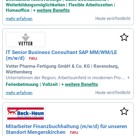
eoffice-Regelung; Großzügige betriebliche Altersvorsorge; Bi
Weiterbildungsmöglichkeiten | Flexible Arbeitszeiten |
stro, Essens- und Getränkeflatrate; Sportprogramme (Beach
Homeoffice
|
+
weitere Benefits
volleyball, Kooperation Fitnessstudio
Heute veröffentlicht
mehr erfahren
IT Senior Business Consultant SAP MM/WM/LE
(m/w/d)
Vetter Pharma-Fertigung GmbH & Co. KG | Ravensburg,
Württemberg
Unternehmen der Region; Arbeitsumfeld in modernen Produ
+
ktions- und Arbeitsstätten; Intensive Einarbeitung in Ihre neu
Ferienbetreuung | Vollzeit
|
+
weitere Benefits
en Aufgaben durch direkte Kolleginnen und Kollegen; Attrakt
Heute veröffentlicht
mehr erfahren
ive Vergütung; Betriebliches Gesundheitsmanagement (BG
M) und verschiedene Fitness
Mitarbeiter Finanzbuchhaltung (m/w/d) für unseren
Standort Mengerskirchen