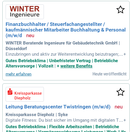
Finanzbuchhalter / Steuerfachangestellter /
kaufmännischer Mitarbeiter Buchhaltung & Personal
(m/w/d
WINTER Beratende Ingenieure für Gebäudetechnik GmbH |
Düsseldorf
Einzubringen und aktiv zur Weiterentwicklung beizutragen; A
+
ttraktives Arbeitsumfeld: Moderne, ergonomisch ausgestatt
Gutes Betriebsklima | Unbefristeter Vertrag | Betriebliche
ete Büroräume sowie eine gute Verkehrsanbindung; Zusätzli
Altersvorsorge | Vollzeit
|
+
weitere Benefits
che Leistungen mit Weitblick: Team-Events, Zuschüsse zu E
Heute veröffentlicht
mehr erfahren
-Bike, ÖPNV-Ticket und Fitnessstudio
Leitung Beratungscenter Twistringen (m/w/d)
Kreissparkasse Diepholz | Syke
Digitale Fitness: Du bist sicher im Umgang mit digitalen The
+
men und Prozessen, nutzt die dir zur Verfügung stehenden
Gutes Betriebsklima | Flexible Arbeitszeiten | Betriebliche
Möglichkeiten aktiv und umfassend. Gegenüber Veränderun
Altersvorsorge | Vermögenswirksame Leistungen | Work-Life-