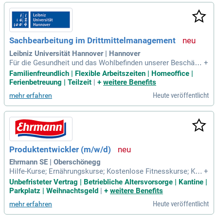
Sachbearbeitung im Drittmittelmanagement
Leibniz Universität Hannover | Hannover
Für die Gesundheit und das Wohlbefinden unserer Beschäfti
+
gten bieten wir ein umfassendes Sportprogramm mit über 1
Familienfreundlich | Flexible Arbeitszeiten | Homeoffice |
00 Sportarten, einem Fitnessstudio inkl. Sauna und einer Kle
Ferienbetreuung | Teilzeit
|
+
weitere Benefits
tterhalle an.
Heute veröffentlicht
mehr erfahren
Produktentwickler (m/w/d)
Ehrmann SE | Oberschönegg
Hilfe-Kurse; Ernährungskurse; Kostenlose Fitnesskurse; Kos
+
tenlose Joghurtprodukte; Kostenloser Kaffee; Kostenloses
Unbefristeter Vertrag | Betriebliche Altersvorsorge | Kantine |
Obst; Ehrmann Lädele; Parkplatz; Urlaubs- und Weihnachtsg
Parkplatz | Weihnachtsgeld
|
+
weitere Benefits
eld; Versicherungsberatung. Kontakt: Rufen Sie uns einfach
Heute veröffentlicht
mehr erfahren
an.