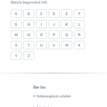
Berufe beginnend mit:
A
B
C
D
E
F
G
H
I
J
K
L
M
N
O
P
Q
R
S
T
U
V
W
X
Y
Z
Über Uns
Stellenangebote schalten