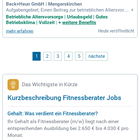
Beck+Heun GmbH | Mengerskirchen
Aufgabengebiet; Einen Beitrag zur betrieblichen Altersvorsor
+
ge, Urlaubsgeld sowie eine Mitarbeiter-Erfolgsprämie; Mitar
Betriebliche Altersvorsorge | Urlaubsgeld | Gutes
beiter-Gutscheinkarte und weitere Mitarbeiterrabatte; Angeb
Betriebsklima | Vollzeit
|
+
weitere Benefits
ote des betrieblichen Gesundheitsmanagements (Job-Rad,
Heute veröffentlicht
mehr erfahren
Zuschuss in einem Fitnessstudio
1
2
3
4
5
nächste
Das Wichtigste in Kürze
Kurzbeschreibung Fitnessberater Jobs
Gehalt: Was verdient ein Fitnessberater?
Ihr Gehalt als Fitnessberater (m/w) liegt nach einer
entsprechenden Ausbildung bei 2.650 € bis 4.030 € pro
Monat.