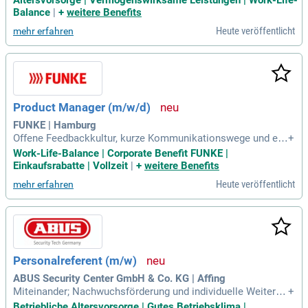
gen bist du sehr aufgeschlossen.
Balance
|
+
weitere Benefits
Heute veröffentlicht
mehr erfahren
Product Manager (m/w/d)
FUNKE | Hamburg
Offene Feedbackkultur, kurze Kommunikationswege und ein
+
herzliches Miteinander; Corporate Benefits: Wir bieten Dir ei
Work-Life-Balance | Corporate Benefit FUNKE |
n Benefit-Portal mit attraktiven Rabatten und Abos; Halte Di
Einkaufsrabatte | Vollzeit
|
+
weitere Benefits
ch fit und gesund: Profitiere von unseren Kooperationen mit
Heute veröffentlicht
mehr erfahren
verschiedensten Fitnessstudios
Personalreferent (m/w)
ABUS Security Center GmbH & Co. KG | Affing
Miteinander; Nachwuchsförderung und individuelle Weiterbil
+
dungsmöglichkeiten; Flexibilität durch Gleitzeitmodell, Hom
Betriebliche Altersvorsorge | Gutes Betriebsklima |