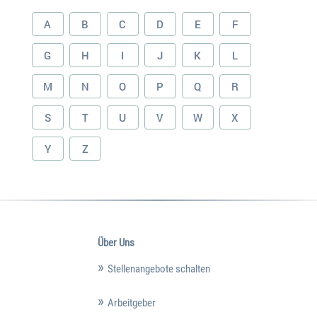
A
B
C
D
E
F
G
H
I
J
K
L
M
N
O
P
Q
R
S
T
U
V
W
X
Y
Z
Über Uns
Stellenangebote schalten
Arbeitgeber