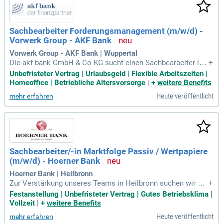
ung regulatorischer Vorschriften sowie die Rechnungslegun
gsvorgaben. Deine Schwerpunkte können im Bereich "Banki
ng", "Asset & Wealth Management" oder "Anti Financial Crim
Sachbearbeiter Forderungsmanagement (m/w/d) -
e" liegen. Bitte gib in deiner Bewerbung an, welcher Bereich
Vorwerk Group - AKF Bank
dich am meisten interessiert und bewerbe dich noch heute!
Vorwerk Group - AKF Bank | Wuppertal
Die akf bank GmbH & Co KG sucht einen Sachbearbeiter im
+
Forderungsmanagement (m/w/d) in Vollzeit. Als Tochter de
Unbefristeter Vertrag | Urlaubsgeld | Flexible Arbeitszeiten |
s internationalen Vorwerk-Konzerns gehören wir zu den führ
Homeoffice | Betriebliche Altersvorsorge
|
+
weitere Benefits
enden Finanzierungsgesellschaften Deutschlands. Unsere la
Heute veröffentlicht
mehr erfahren
ngjährige Erfahrung im Mittelstand ermöglicht es uns, die s
peziellen Anforderungen unserer Kunden aus Industrie und
Handel zu erfüllen. Dank unserer regionalen Präsenz handel
n wir schnell und flexibel. Wir bieten maßgeschneiderte Lös
ungen für die Finanzierung mobiler Wirtschaftsgüter. Wachs
en Sie mit uns und werden Sie Teil eines engagierten Team
Sachbearbeiter/-in Marktfolge Passiv / Wertpapiere
s, das Zukunft gestaltet!
(m/w/d) - Hoerner Bank
Hoerner Bank | Heilbronn
Zur Verstärkung unseres Teams in Heilbronn suchen wir ein
+
e/n engagierte/n Sachbearbeiter/-in im Bereich Marktfolge
Festanstellung | Unbefristeter Vertrag | Gutes Betriebsklima |
Passiv/Wertpapiere (m/w/d). In dieser Vollzeitstelle sind Si
Vollzeit
|
+
weitere Benefits
e verantwortlich für die Bestandspflege, inklusive Depotüber
Heute veröffentlicht
mehr erfahren
träge und Aktualisierungen. Zudem führen Sie Kontoanlagen