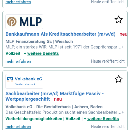
Heute veröffentlicht
mehr erfahren
Bankkaufmann Als Kreditsachbearbeiter (m/w/d)
MLP Finanzberatung SE | Wiesloch
MLP; ein starkes WIR; MLP ist seit 1971 der Gesprächspartn
+
er in allen Finanzfragen; von der Altersvorsorge, Versicherun
Vollzeit
|
+
weitere Benefits
gen und dem Vermögensmanagement bis hin zur Finanzieru
Heute veröffentlicht
mehr erfahren
ng, Immobilienvermittlung sowie dem Bankgeschäft.
Sachbearbeiter (m/w/d) Marktfolge Passiv -
Wertpapiergeschäft
Volksbank eG - Die Gestalterbank | Achern, Baden
Das Geschäftsfeld Produktion sucht einen Sachbearbeiter
+
(m/w/d) im Marktfolge Passiv-Wertpapiergeschäft in Vollzei
Weiterbildungsmöglichkeiten | Vollzeit
|
+
weitere Benefits
t für Achern, Offenburg oder Villingen. In dieser Rolle stellen
Heute veröffentlicht
mehr erfahren
Sie die Einhaltung gesetzlicher Vorgaben im Wertpapierges