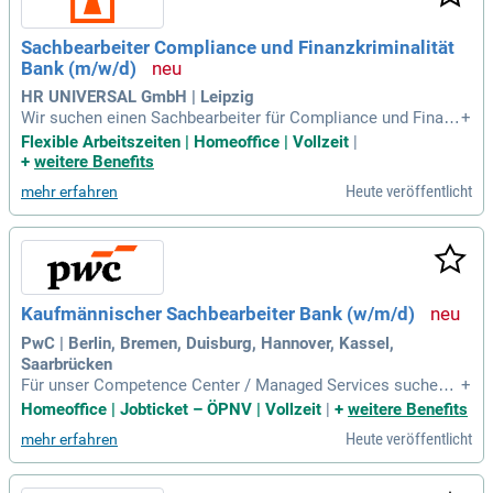
Sachbearbeiter Compliance und Finanzkriminalität
Bank (m/w/d)
HR UNIVERSAL GmbH | Leipzig
Wir suchen einen Sachbearbeiter für Compliance und Finanz
+
kriminalität in Leipzig (m/w/d). Dieser Schlüsselposition ob
Flexible Arbeitszeiten | Homeoffice | Vollzeit
|
liegt die Prüfung und Bewertung von Geldwäsche-Verdachts
+
weitere Benefits
meldungen. Die Bearbeitung behördlicher Auskunftsersuche
Heute veröffentlicht
mehr erfahren
n erfordert präzise Recherche und Analyse. Zudem identifizi
eren Sie Geldwäsche-Typologien und untersuchen verdächti
ge Transaktionen zur Prävention. Eine abgeschlossene kauf
männische Ausbildung oder ein vergleichbares Studium ist
Voraussetzung. Idealerweise bringen Sie erste Berufserfahr
ung oder Interesse im Bereich Compliance, Fraud-Preventio
Kaufmännischer Sachbearbeiter Bank (w/m/d)
n und KYC mit, um aktiv zur Sicherheit unseres Unternehme
ns beizutragen.
PwC | Berlin, Bremen, Duisburg, Hannover, Kassel,
Saarbrücken
Für unser Competence Center / Managed Services suchen
+
wir einen Kaufmännischen Sachbearbeiter Bank (w/m/d). In
Homeoffice | Jobticket – ÖPNV | Vollzeit
|
+
weitere Benefits
dieser Rolle unterstützt du unser Team bei der Wirtschaftspr
Heute veröffentlicht
mehr erfahren
üfung von Jahresabschlüssen für Kunden in der Finanzbranc
he. Du erhältst tiefgehende Einblicke in nationale und intern
ationale Unternehmensprozesse. Dabei prüfst du die Einhalt