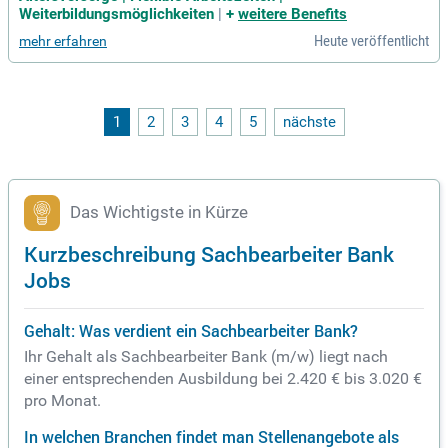
und Pflegen von Kundenaufträgen im ERP-System Pro Alpha
Weiterbildungsmöglichkeiten
|
+
weitere Benefits
sowie die Erstellung von Auftragsbestätigungen, Rechnunge
Heute veröffentlicht
mehr erfahren
n und Gutschriften. Darüber hinaus überwachen Sie Zahlung
spläne und kümmern sich um die Einholung von Bankbürgsc
haften. Ein erfolgreicher Kandidat hat eine Ausbildung zum I
ndustriekaufmann, idealerweise Erfahrung in der Auftragsbe
arbeitung und gute Englischkenntnisse. Wir bieten eine freu
1
2
3
4
5
nächste
ndliche Arbeitsatmosphäre und eine familienfreundliche Kul
tur. Bewerben Sie sich jetzt und werden Sie Teil unseres Tea
ms!
Das Wichtigste in Kürze
Kurzbeschreibung Sachbearbeiter Bank
Jobs
Gehalt: Was verdient ein Sachbearbeiter Bank?
Ihr Gehalt als Sachbearbeiter Bank (m/w) liegt nach
einer entsprechenden Ausbildung bei 2.420 € bis 3.020 €
pro Monat.
In welchen Branchen findet man Stellenangebote als