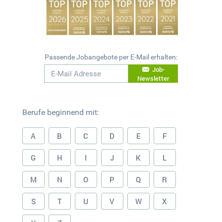
Passende Jobangebote per E-Mail erhalten:
Job-
Newsletter
Berufe beginnend mit:
A
B
C
D
E
F
G
H
I
J
K
L
M
N
O
P
Q
R
S
T
U
V
W
X