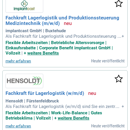
Fachkraft Lagerlogistik und Produktionssteuerung
Medizintechnik (m/w/d)
implantcast GmbH | Buxtehude
Als Fachkraft für Lagerlogistik und Produktionssteuerung in
+
der Medizintechnik koordinierst du den Materialfluss und op
Flexible Arbeitszeiten | Betriebliche Altersvorsorge |
timierst Abläufe. Du bist verantwortlich für die Ein- und Ausl
Einkaufsrabatte | Corporate Benefit implantcast GmbH |
agerbewegungen im Produktionslager und steigerst die Lag
Vollzeit
|
+
weitere Benefits
erkapazität. Schnittstellenmanagement mit angrenzenden A
Heute veröffentlicht
mehr erfahren
bteilungen gehört ebenfalls zu deinem Aufgabengebiet. Du b
ereitest Waren für die Produktion vor und erstellst Lieferant
enaufträge für externe Prozesse. Gute Kommunikationsfähi
gkeiten sind wichtig, um mit nationalen und internationalen
Lieferanten zu arbeiten. Voraussetzungen für diese Position
sind eine abgeschlossene Berufsausbildung in einem releva
Fachkraft für Lagerlogistik (w/m/d)
nten Bereich oder vergleichbare praktische Erfahrung.
Hensoldt | Fürstenfeldbruck
Als Fachkraft für Lagerlogistik (w/m/d) sind Sie ein zentrale
+
r Bestandteil der Lagerführung. Ihre Aufgaben umfassen die
Flexible Arbeitszeiten | Work-Life-Balance | Gutes
Verwaltung mittels SAP WM, die Dokumentation und die Ein
Betriebsklima | Vollzeit
|
+
weitere Benefits
haltung von Normen in der Materiallagerung. Sie führen War
Heute veröffentlicht
mehr erfahren
eneingangsprüfungen durch und kommissionieren Materiali