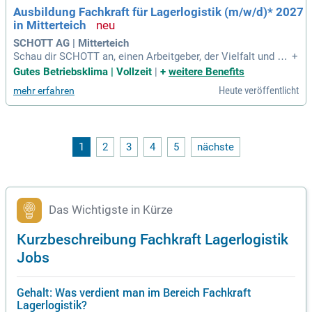
hen Teams und lege den Grundstein für deine berufliche Zuk
Ausbildung Fachkraft für Lagerlogistik (m/w/d)* 2027
unft in der Logistikbranche!
in Mitterteich
SCHOTT AG | Mitterteich
Schau dir SCHOTT an, einen Arbeitgeber, der Vielfalt und We
+
rtschätzung lebt! Unsere offene Unternehmenskultur fördert
Gutes Betriebsklima | Vollzeit
|
+
weitere Benefits
persönliche Entwicklung und sorgt dafür, dass du dich am ri
Heute veröffentlicht
mehr erfahren
chtigen Platz fühlst. Werde Teil von rund 17.400 Experten in
über 30 Ländern weltweit! Gemeinsam entwickeln wir innov
ative Lösungen für wegweisende Visionen. Wenn du Teamg
eist hast und immer den Überblick behältst, dann ist unser T
eam genau das Richtige für dich! Nutze unser SCHOTT-Note
1
2
3
4
5
nächste
book und moderne Flurförderfahrzeuge, um sicherzustellen,
dass alles zur richtigen Zeit am richtigen Ort ist – entdecke
mehr als nur eine Ausbildung!
Das Wichtigste in Kürze
Kurzbeschreibung Fachkraft Lagerlogistik
Jobs
Gehalt: Was verdient man im Bereich Fachkraft
Lagerlogistik?