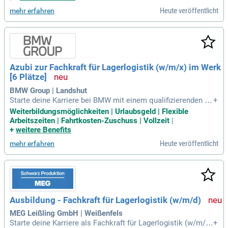
aft sind von Vorteil. Sie arbeiten strukturiert und behalten a
Heute veröffentlicht
mehr erfahren
uch in dynamischen Umgebungen den Überblick. Teamfähig
keit und Zuverlässigkeit zeichnen Sie aus, ebenso wie die B
ereitschaft zur kontinuierlichen Weiterbildung. Genießen Sie
flexible Arbeitszeiten und flache Hierarchien – bei uns zählt
Ihr Engagement!
Azubi zur Fachkraft für Lagerlogistik (w/m/x) im Werk
[6 Plätze]
BMW Group | Landshut
Starte deine Karriere bei BMW mit einem qualifizierenden A
+
bschluss der Mittelschule oder Mittlerer Reife! Wir bieten ei
Weiterbildungsmöglichkeiten | Urlaubsgeld | Flexible
ne attraktive Vergütung, inklusive Weihnachts- und Urlaubsg
Arbeitszeiten | Fahrtkosten-Zuschuss | Vollzeit
|
eld, und hervorragende Übernahmechancen nach der Ausbil
+
weitere Benefits
dung. Profitiere von flexiblen Arbeitszeiten, persönlicher För
Heute veröffentlicht
mehr erfahren
derung sowie abwechslungsreichen Aufgaben. Unsere Azubi
s genießen attraktive Mietkonditionen für Fahrzeuge und ind
ividuelle Fahrtkostenzuschüsse. Zusätzlich bieten wir vergü
nstigte Wohnungsmöglichkeiten in München und zahlreiche
Mitarbeiterrabatte. Entdecke deine Entwicklungsmöglichkei
ten und bewirb dich jetzt auf bmw.jobs/waswirbieten – Glei
Ausbildung - Fachkraft für Lagerlogistik (w/m/d)
chbehandlung und Chancengleichheit sind uns wichtig!
MEG Leißling GmbH | Weißenfels
Starte deine Karriere als Fachkraft für Lagerlogistik (w/m/d)
+