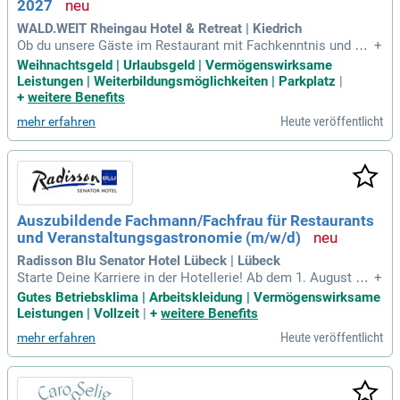
2027
WALD.WEIT Rheingau Hotel & Retreat | Kiedrich
Ob du unsere Gäste im Restaurant mit Fachkenntnis und Be
+
geisterung betreust oder in der Küche aktiv bist – Du bist da
Weihnachtsgeld | Urlaubsgeld | Vermögenswirksame
s Aushängeschild unseres Hauses und leistest einen wesen
Leistungen | Weiterbildungsmöglichkeiten | Parkplatz
|
tlichen Beitrag dazu, unseren Gästen ein unvergessliches Erl
+
weitere Benefits
ebnis zu bereiten.
Heute veröffentlicht
mehr erfahren
Auszubildende Fachmann/Fachfrau für Restaurants
und Veranstaltungsgastronomie (m/w/d)
Radisson Blu Senator Hotel Lübeck | Lübeck
Starte Deine Karriere in der Hotellerie! Ab dem 1. August 20
+
27 suchen wir motivierte Auszubildende für unsere moderne
Gutes Betriebsklima | Arbeitskleidung | Vermögenswirksame
n Häuser. Unsere Ausbildung umfasst Gastgeberfunktionen,
Leistungen | Vollzeit
|
+
weitere Benefits
Serviceabläufe und das Dekorieren von Veranstaltungen. Du
Heute veröffentlicht
mehr erfahren
solltest einen Ersten Allgemeinen Schulabschluss besitzen
sowie Teamgeist und eine freundliche Ausstrahlung mitbrin
gen. Wir bieten eine abwechslungsreiche Ausbildung, Schul
ungen und zusätzliche Vergütungen für Sonn- und Feiertags