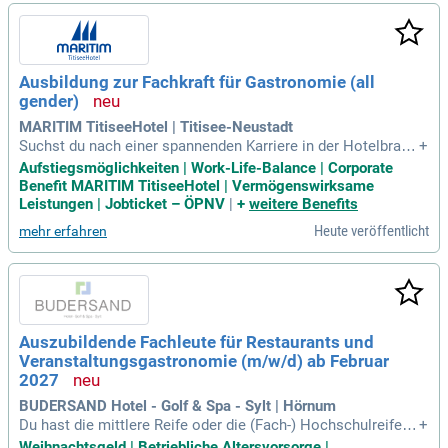
de. Genießen Sie in unserem Restaurant die authentisch sch
wäbische Küche, meisterhaft zubereitet vom Chefkoch pers
önlich. Entspannen Sie im hauseigenen Wellness- und Beaut
ybereich, der beeindruckende 350 m² umfasst. Wir suchen
Ausbildung zur Fachkraft für Gastronomie (all
motivierte Auszubildende, die unseren Gästen einen unverge
gender)
sslichen Aufenthalt ermöglichen. Unterkunft und Verpflegun
g werden bei Bedarf bereitgestellt, sodass Sie sich ganz auf
MARITIM TitiseeHotel | Titisee-Neustadt
Ihre Ausbildung konzentrieren können.
Suchst du nach einer spannenden Karriere in der Hotelbranc
+
he? Dann bewirb dich jetzt bei Maritim Hotels! Wir bieten ei
Aufstiegsmöglichkeiten | Work-Life-Balance | Corporate
n attraktives Team, faire Bezahlung und viele Weiterbildungs
Benefit MARITIM TitiseeHotel | Vermögenswirksame
möglichkeiten. Profitiere von einer ausgewogenen Work-Lif
Leistungen | Jobticket – ÖPNV
|
+
weitere Benefits
e-Balance und Aufstiegsperspektiven in einer der 37 Maritim
Heute veröffentlicht
mehr erfahren
Einrichtungen weltweit. Vielfalt und konstruktives Feedback
sind uns wichtig, damit du dein volles Potenzial entfalten ka
nnst. Starte deine Ausbildung zum Serviceprofi im Septemb
er 2027 und erlebe herzliche Gastfreundschaft und höchste
Qualität bei Maritim!
Auszubildende Fachleute für Restaurants und
Veranstaltungsgastronomie (m/w/d) ab Februar
2027
BUDERSAND Hotel - Golf & Spa - Sylt | Hörnum
Du hast die mittlere Reife oder die (Fach-) Hochschulreife in
+
der Tasche. Vielleicht hast du durch ein Praktikum oder eine
Weihnachtsgeld | Betriebliche Altersvorsorge |