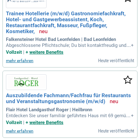
Trainee Hotellerie (m/w/d) Gastronomiefachkraft,
Hotel- und Gastgewerbeassistent, Koch,
Restaurantfachkraft, Masseur, Fußpfleger,
Kosmetiker,
Falkensteiner Hotel Bad Leonfelden | Bad Leonfelden
Abgeschlossene Pflichtschule; Du bist kontaktfreudig und g
+
ehst offen auf Menschen zu; Du hast idealerweise erste Erfa
Vollzeit
|
+
weitere Benefits
hrungen in der Gastronomie oder Hotellerie beispielsweise i
Heute veröffentlicht
mehr erfahren
n Form eines Praktikums; Sehr gute Kenntnisse der deutsch
en Sprache, jede weitere
Auszubildende Fachmann/Fachfrau für Restaurants
und Veranstaltungsgastronomie (m/w/d)
Flair Hotel Landgasthof Roger | Heilbronn
Entdecken Sie unser familiär geführtes Haus mit 69 gemütli
+
chen Zimmern, umgeben von malerischen Obstbäumen und
Vollzeit
|
+
weitere Benefits
Weinbergen. Nur 10 Gehminuten vom vielseitigen Breitenau
Heute veröffentlicht
mehr erfahren
er See entfernt, bieten wir eine ruhige ländliche Atmosphäre
am Fuße der Löwensteiner-Berge, ideal für Erholungssuchen