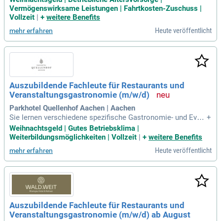
n Nebenjob bereits erste Einblicke in die Hotellerie oder Ga
Vermögenswirksame Leistungen | Fahrtkosten-Zuschuss |
stronomie gewonnen – umso besser!
Vollzeit
|
+
weitere Benefits
Heute veröffentlicht
mehr erfahren
Auszubildende Fachleute für Restaurants und
Veranstaltungsgastronomie (m/w/d)
Parkhotel Quellenhof Aachen | Aachen
Sie lernen verschiedene spezifische Gastronomie- und Even
+
tspezifische digitale Computerprogramme kennen und mit d
Weihnachtsgeld | Gutes Betriebsklima |
iesen umzugehen.
Weiterbildungsmöglichkeiten | Vollzeit
|
+
weitere Benefits
Heute veröffentlicht
mehr erfahren
Auszubildende Fachleute für Restaurants und
Veranstaltungsgastronomie (m/w/d) ab August