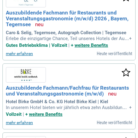
dienste. Profitiere von Sonderkonditionen in Radisson Hotel
s weltweit und frischer Verpflegung während Deiner Ausbild
Auszubildende Fachmann für Restaurants und
ung – bewirb Dich jetzt!
Veranstaltungsgastronomie (m/w/d) 2026 , Bayern,
Tegernsee
Caro & Selig, Tegernsee, Autograph Collection | Tegernsee
Erlebe die einzigartige Chance, Teil unseres Hotels der Auto
+
graph Collection in Tegernsee zu werden! Unser Standort ze
Gutes Betriebsklima | Vollzeit
|
+
weitere Benefits
ichnet sich nicht nur durch atemberaubende Natur, sondern
Heute veröffentlicht
mehr erfahren
auch durch ein kollegiales Arbeitsumfeld aus. Bei uns wird
Wertschätzung und persönlicher Austausch großgeschriebe
n. Du hast die Möglichkeit, aktiv an unserem gemeinsamen
Erfolg mitzuwirken und kreative Ideen einzubringen. Arbeite
in einem internationalen Team und genieße die beeindrucke
nde Kulisse des Tegernsee-Tals. Bewirb dich jetzt und entde
Auszubildende Fachmann/Fachfrau für Restaurants
cke, wie erfüllend eine Karriere im Gastgewerbe sein kann!
und Veranstaltungsgastronomie (m/w/d)
Hotel Birke GmbH & Co. KG Hotel Birke Kiel | Kiel
In unserem Hotel bieten wir jährlich etwa zehn Ausbildungs
+
plätze an. Auszubildende wirken von Beginn an aktiv an vers
Vollzeit
|
+
weitere Benefits
chiedenen Veranstaltungen mit und erhalten ein faires Geha
Heute veröffentlicht
mehr erfahren
lt gemäß dem Tarifvertrag des Hotel- und Gaststättengewer
bes. Unsere Mitarbeiter genießen täglich ein gesundes, regi
onales Essen. Durch unser dokumentiertes Total Quality Ma