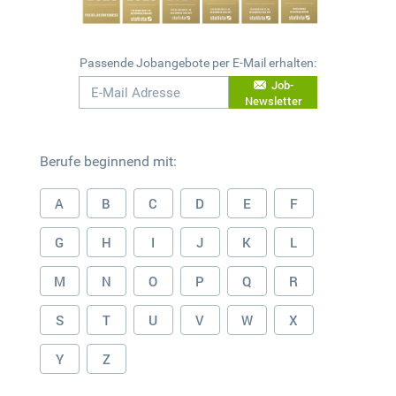
Passende Jobangebote per E-Mail erhalten:
Job-
Newsletter
Berufe beginnend mit:
A
B
C
D
E
F
G
H
I
J
K
L
M
N
O
P
Q
R
S
T
U
V
W
X
Y
Z