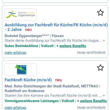
n REWE Markt. Unser eingespieltes Team unterstützt dich v
om ersten Tag an, damit du dich schnell wohlfühlst. Profitier
e von attraktiver Vergütung und exklusiven Rabatten bei RE
WE, PENNY, toom und DERTOUR!
Ausbildung zur Fachkraft für Küche/FK Küche (m/w/d)
- 2 Jahre
Biohotel Eggensberger**** | Füssen
Starte deine Ausbildung zur Fachkraft für Küche im August 2
+
027 und entdecke deine Leidenschaft für frische Zutaten! In
Gutes Betriebsklima | Vollzeit
|
+
weitere Benefits
dieser praxisnahen Ausbildung arbeitest du in einem motivi
Heute veröffentlicht
mehr erfahren
erten Küchenteam und unterstützt erfahrene Köche. Du wirs
t lernen, köstliche Gerichte zuzubereiten, einschließlich der
Vorbereitung und des Anrichtens. Dabei erwirbst du Kenntni
sse in der Warenannahme, richtigen Lagerung und den grund
legenden Hygienestandards. Der Beruf bietet dir eine vielsei
tige Perspektive für deine Zukunft in der Gastronomie. Bring
Fachkraft Küche (m/w/d)
e deine Freude an Lebensmitteln mit und starte jetzt deine k
ulinarische Karriere!
Med. Reha-Einrichtungen der Stadt Radolfzell, METTNAU |
Radolfzell am Bodensee
Starten Sie Ihre Karriere als Fachkraft Küche (m/w/d) mit un
+
serer praxisorientierten Ausbildung! Sie erlernen essentielle
Vermögenswirksame Leistungen | Vollzeit
|
+
weitere Benefits
Fähigkeiten wie Warenbestellung, Anrichten von Speisen un
Heute veröffentlicht
mehr erfahren
d Hygienebestimmungen. Voraussetzungen sind ein Haupts