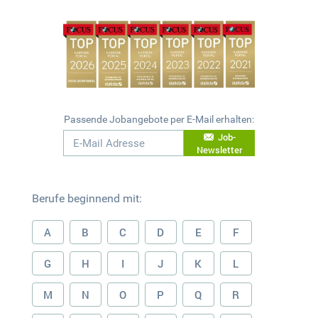
Passende Jobangebote per E-Mail erhalten:
Job-
Newsletter
Berufe beginnend mit:
A
B
C
D
E
F
G
H
I
J
K
L
M
N
O
P
Q
R