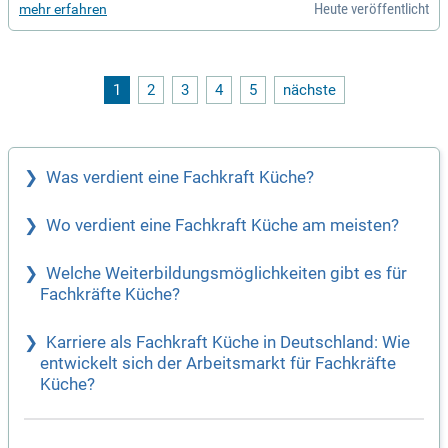
Heute veröffentlicht
mehr erfahren
Umzüge. Du lernst, Möbel und Kücheneinheiten fachgerecht
aufzubauen sowie elektrische Geräte sicher anzuschließen.
Voraussetzung ist ein Hauptschulabschluss, und die Ausbil
dung dauert drei Jahre. Der Unterricht findet am Wilhelm-Em
manuel-von-Ketteler Berufskolleg in Münster statt, wo wir di
1
2
3
4
5
nächste
r auch die Unterkunft finanzieren. Nutze diese Chance für ei
ne vielversprechende Zukunft – wir freuen uns auf deine Be
werbung!
Was verdient eine Fachkraft Küche?
Wo verdient eine Fachkraft Küche am meisten?
Welche Weiterbildungsmöglichkeiten gibt es für
Fachkräfte Küche?
Karriere als Fachkraft Küche in Deutschland: Wie
entwickelt sich der Arbeitsmarkt für Fachkräfte
Küche?