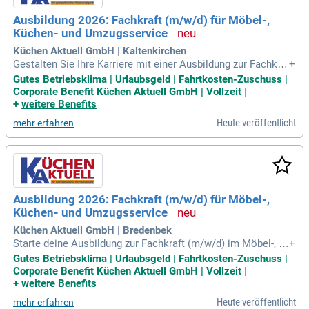
Ausbildung 2026: Fachkraft (m/w/d) für Möbel-,
Küchen- und Umzugsservice
Küchen Aktuell GmbH | Kaltenkirchen
Gestalten Sie Ihre Karriere mit einer Ausbildung zur Fachkra
+
ft (m/w/d) für Möbel-, Küchen- und Umzugsservice im Küche
Gutes Betriebsklima | Urlaubsgeld | Fahrtkosten-Zuschuss |
nfachhandel. Erlernen Sie die Kunst der Küchenmontage so
Corporate Benefit Küchen Aktuell GmbH | Vollzeit
|
wie die Installation von E-Geräten und Sanitäranlagen. Verti
+
weitere Benefits
efen Sie Ihr Wissen bei internen Schulungen und Lieferanten
Heute veröffentlicht
mehr erfahren
-Exkursionen. Besuchen Sie Lehrgänge zu Maschinenführun
g und Befestigungstechnik. Während Ihrer Ausbildung samm
eln Sie vielseitige Erfahrungen in Aufmaßtechnik und Kunde
ndienst. Handwerkliches Geschick und Kundenkontakt mac
hen diesen Beruf spannend – ein Führerschein Klasse B ist
von Vorteil.
Ausbildung 2026: Fachkraft (m/w/d) für Möbel-,
Küchen- und Umzugsservice
Küchen Aktuell GmbH | Bredenbek
Starte deine Ausbildung zur Fachkraft (m/w/d) im Möbel-, K
+
üchen- und Umzugsservice im Küchenfachhandel und erweit
Gutes Betriebsklima | Urlaubsgeld | Fahrtkosten-Zuschuss |
ere deine Fähigkeiten in der Küchenmontage. Lerne die Lief
Corporate Benefit Küchen Aktuell GmbH | Vollzeit
|
erung und Installation von E-Geräten und Sanitäranlagen so
+
weitere Benefits
wie in verschiedenen Fachbereichen, wie Maschinenführung
Heute veröffentlicht
mehr erfahren
und Natursteinbearbeitung. Vertiefe dein Wissen durch betri