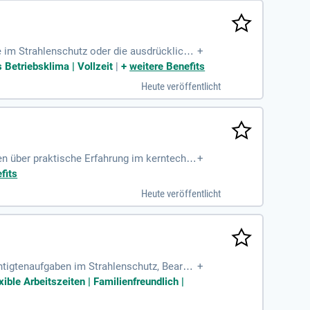
 im Strahlenschutz oder die ausdrückliche
+
ärer Zusatzaufgaben
 Betriebsklima | Vollzeit
|
+
weitere Benefits
Heute veröffentlicht
en über praktische Erfahrung im kerntechni
+
fits
Heute veröffentlicht
tigtenaufgaben im Strahlenschutz, Bearbei
+
 des Zentralen Infopoints
ible Arbeitszeiten | Familienfreundlich |