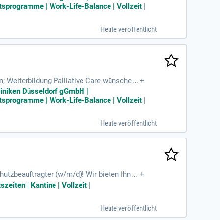
re Wünsche, sodass Sie Beruf und Privatleb
tsprogramme | Work-Life-Balance | Vollzeit
|
 unterstützen Sie bei der Kinderbetreuung
ngagierten Teams!
Heute veröffentlicht
on; Weiterbildung Palliative Care wünschens
+
und persönliche
Kliniken Düsseldorf gGmbH |
tsprogramme | Work-Life-Balance | Vollzeit
|
Heute veröffentlicht
utzbeauftragter (w/m/d)! Wir bieten Ihnen
+
estandteil unserer Unternehmensphilosophie
szeiten | Kantine | Vollzeit
|
er Kultur. Freuen Sie sich auf Entwicklungs
agierten Mitarbeitern in Emmerich am Rhein
Heute veröffentlicht