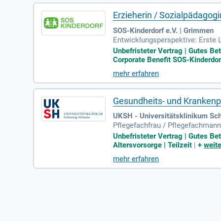
Erzieherin / Sozialpädagogi
SOS-Kinderdorf e.V. | Grimmen
Entwicklungsperspektive: Erste L
in die Leitungsrolle.
Unbefristeter Vertrag | Gutes B
Corporate Benefit SOS-Kinderdorf 
mehr erfahren
Gesundheits- und Krankenpf
UKSH - Universitätsklinikum Sch
Pflegefachfrau / Pflegefachmann 
t geprägt von Eigenverantwortun
Unbefristeter Vertrag | Gutes Be
Altersvorsorge | Teilzeit
|
+
weite
mehr erfahren