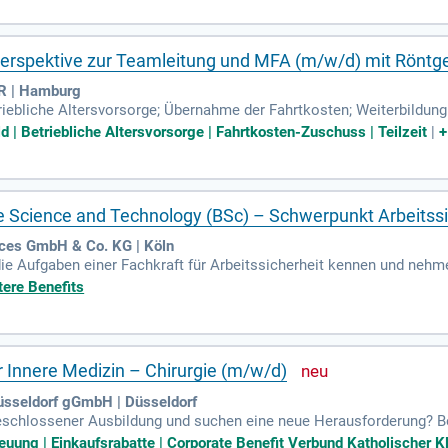
rspektive zur Teamleitung und MFA (m/w/d) mit Röntg
R | Hamburg
riebliche Altersvorsorge; Übernahme der Fahrtkosten; Weiterbildun
Silvester; Strukturierte und intensive Einarbeitung; Wertschätzendes,
d | Betriebliche Altersvorsorge | Fahrtkosten-Zuschuss | Teilzeit
|
e Science and Technology (BSc) – Schwerpunkt Arbeitss
ces GmbH & Co. KG | Köln
n die Aufgaben einer Fachkraft für Arbeitssicherheit kennen und ne
n u. v. m. teil und arbeiten aktiv mit an der Weiterentwicklung uns
tere Benefits
r Innere Medizin – Chirurgie (m/w/d)
üsseldorf gGmbH | Düsseldorf
geschlossener Ausbildung und suchen eine neue Herausforderung? Bei
laubstage und Jahressonderzahlung. Wir schätzen Ihre hohe fachli
euung | Einkaufsrabatte | Corporate Benefit Verbund Katholischer 