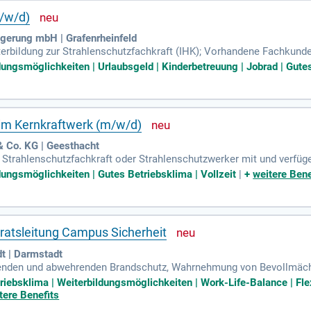
m/w/d)
gerung mbH | Grafenrheinfeld
erbildung zur Strahlenschutzfachkraft (IHK); Vorhandene Fachkunde
n zu erwerben; Bereitschaft zur Übernahme dauerhafter oder tempor
ldungsmöglichkeiten | Urlaubsgeld | Kinderbetreuung | Jobrad | Gutes
 im Kernkraftwerk (m/w/d)
 Co. KG | Geesthacht
ls Strahlenschutzfachkraft oder Strahlenschutzwerker mit und verfüg
ldungsmöglichkeiten | Gutes Betriebsklima | Vollzeit
|
+
weitere Bene
ratsleitung Campus Sicherheit
t | Darmstadt
ugenden und abwehrenden Brandschutz, Wahrnehmung von Bevollmäch
erschutztechnischen Aufgabenstellungen, Betrieb der Leitwarte und
riebsklima | Weiterbildungsmöglichkeiten | Work-Life-Balance | Flex
tere Benefits