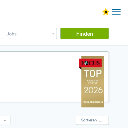
Finden
Jobs
»
e
Sortieren