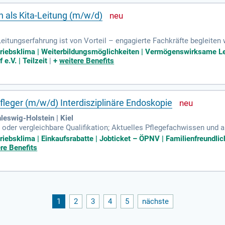
n als Kita-Leitung (m/w/d)
eitungserfahrung ist von Vorteil – engagierte Fachkräfte begleiten 
etriebsklima | Weiterbildungsmöglichkeiten | Vermögenswirksame Le
e.V. | Teilzeit
|
+
weitere Benefits
leger (m/w/d) Interdisziplinäre Endoskopie
leswig-Holstein | Kiel
oder vergleichbare Qualifikation; Aktuelles Pflegefachwissen und ak
g sowie Organisationsvermögen und Teamgeist; Bereitschaft zum E
triebsklima | Einkaufsrabatte | Jobticket – ÖPNV | Familienfreundlic
re Benefits
1
2
3
4
5
nächste