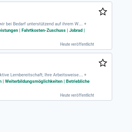
wir bei Bedarf unterstützend auf ihrem Weg
+
istungen | Fahrtkosten-Zuschuss | Jobrad |
Heute veröffentlicht
tive Lernbereitschaft; Ihre Arbeitsweise is
+
insatz im 2-Schicht-System
h | Weiterbildungsmöglichkeiten | Betriebliche
Heute veröffentlicht