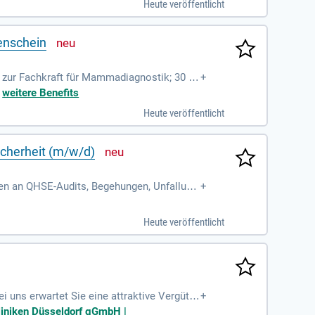
Heute veröffentlicht
enschein
g zur Fachkraft für Mammadiagnostik; 30 Ur
+
 familiäres
+
weitere Benefits
Heute veröffentlicht
icherheit (m/w/d)
hmen an QHSE-Audits, Begehungen, Unfallunt
+
erer Sicherheitskultur
Heute veröffentlicht
 uns erwartet Sie eine attraktive Vergütu
+
che Kompetenz und bieten Ihnen die Möglic
Kliniken Düsseldorf gGmbH |