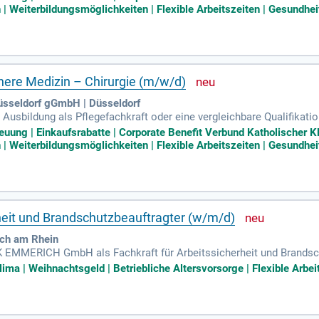
en. Unsere mitarbeiterorientierte Dienstplanung berücksichtigt Ih
Weiterbildungsmöglichkeiten | Flexible Arbeitszeiten | Gesundhei
ber hinaus honorieren wir Einspringen oder Tauschen finanziell und
gespflege. Bewerben Sie sich jetzt und werden Sie Teil unseres e
nnere Medizin – Chirurgie (m/w/d)
üsseldorf gGmbH | Düsseldorf
 Ausbildung als Pflegefachkraft oder eine vergleichbare Qualifikati
h der Inneren Medizin und Chirurgie wünschenswert; Hohe fachliche 
euung | Einkaufsrabatte | Corporate Benefit Verbund Katholischer 
Weiterbildungsmöglichkeiten | Flexible Arbeitszeiten | Gesundhei
rheit und Brandschutzbeauftragter (w/m/d)
ch am Rhein
 EMMERICH GmbH als Fachkraft für Arbeitssicherheit und Brandsch
dem Ihre Ideen geschätzt werden. Nachhaltigkeit ist ein zentraler B
ima | Weihnachtsgeld | Betriebliche Altersvorsorge | Flexible Arbeit
ukten wider. Ehrlichkeit und Teamarbeit sind die Grundpfeiler unser
 zukunftsorientierten Anstellung. Werden Sie Teil von rund 400 eng
ktiv zum Unternehmenserfolg bei!