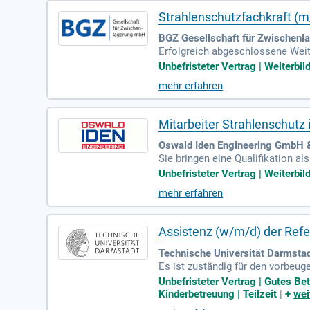
Strahlenschutzfachkraft (
BGZ Gesellschaft für Zwischenla
Erfolgreich abgeschlossene Weit
Bereitschaft, diese Qualifikatio
Unbefristeter Vertrag | Weiterbi
mehr erfahren
Mitarbeiter Strahlenschutz
Oswald Iden Engineering GmbH &
Sie bringen eine Qualifikation a
schen Umfeld.
Unbefristeter Vertrag | Weiterbi
mehr erfahren
Assistenz (w/m/d) der Refe
Technische Universität Darmstad
Es ist zuständig für den vorbe
tung von gentechnischen und las
Unbefristeter Vertrag | Gutes Bet
Kinderbetreuung | Teilzeit
|
+
wei