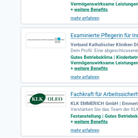
hkeit, Verantwortung zu übernehm
Vermögenswirksame Leistungen | 
en optimal vereinen können. Darü
+
weitere Benefits
durch unsere VKKD-eigene Großta
mehr erfahren
Examinierte Pflegerin für I
Verbund Katholischer Kliniken D
Dein Profil: Eine abgeschlossene
wert; Pflegeerfahrung im Bereic
Gutes Betriebsklima | Kinderbetr
Vermögenswirksame Leistungen | 
+
weitere Benefits
mehr erfahren
Fachkraft für Arbeitssiche
KLK EMMERICH GmbH | Emmeri
Verstärken Sie das Team der KLK
ein positives Arbeitsumfeld, in 
Festanstellung | Gutes Betriebskl
und spiegelt sich in unseren Prod
+
weitere Benefits
möglichkeiten in einer sicheren,
mehr erfahren
und Düsseldorf und tragen Sie a