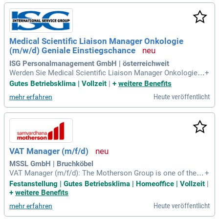
häftigen rund 150 Mitarbeiter in Salzgitter-Ringelheim. Als A
nsprechpartner für Fachkräfte und Endverbraucher beantwor
test du wissenschaftliche und produktspezifische Fragen. U
nsere offene und vertrauensvolle Unternehmenskultur förde
Medical Scientific Liaison Manager Onkologie
rt ein wertschöpfendes Miteinander. Werde Teil unserer fam
(m/w/d) Geniale Einstiegschance
iliären Job Familie und gestalte die Zukunft mit uns!
ISG Personalmanagement GmbH | österreichweit
Werden Sie Medical Scientific Liaison Manager Onkologie
+
(m/w/d) in einem führenden Pharmaunternehmen! Nutzen Si
Gutes Betriebsklima | Vollzeit
|
+
weitere Benefits
e Ihre naturwissenschaftliche Expertise, um Patientenbedürf
Heute veröffentlicht
mehr erfahren
nisse zu erkennen und Innovationen voranzutreiben – eine s
pannende Herausforderung für engagierte Wissenschaftler:i
nnen!
VAT Manager (m/f/d)
MSSL GmbH | Bruchköbel
VAT Manager (m/f/d): The Motherson Group is one of the 1
+
5 largest and sustainable full system solutions providers to
Festanstellung | Gutes Betriebsklima | Homeoffice | Vollzeit
|
the global automotive industry, serving multiple further indu
+
weitere Benefits
stries, such as rolling stock, aerospace, medical, IT, and logi
Heute veröffentlicht
mehr erfahren
stics, with