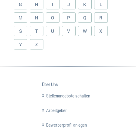
G
H
I
J
K
L
M
N
O
P
Q
R
S
T
U
V
W
X
Y
Z
Über Uns
Stellenangebote schalten
Arbeitgeber
Bewerberprofil anlegen