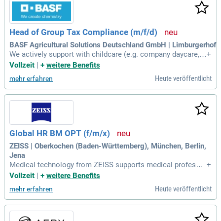
Head of Group Tax Compliance (m/f/d)
BASF Agricultural Solutions Deutschland GmbH | Limburgerhof
We actively support with childcare (e.g. company daycare, h
+
oliday programmes) and provide a fitness and health studio
Vollzeit
|
+
weitere Benefits
as well as a medical center with numerous offers for your h
Heute veröffentlicht
mehr erfahren
ealth.
Global HR BM OPT (f/m/x)
ZEISS | Oberkochen (Baden-Württemberg), München, Berlin,
Jena
Medical technology from ZEISS supports medical professio
+
nals in improving the lives of patients worldwide. The fact t
Vollzeit
|
+
weitere Benefits
hat our actions have a direct impact on people's well-being i
Heute veröffentlicht
mehr erfahren
s what drives us every day.