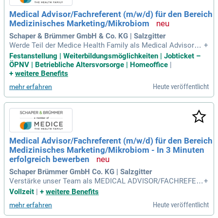
Medical Advisor/Fachreferent (m/w/d) für den Bereich
Medizinisches Marketing/Mikrobiom
Schaper & Brümmer GmbH & Co. KG | Salzgitter
Werde Teil der Medice Health Family als Medical Advisor/F
+
achreferent (m/w/d). Seit über 100 Jahren entwickelt und ve
Festanstellung | Weiterbildungsmöglichkeiten | Jobticket –
rtreibt Schaper & Brümmer pflanzliche Arzneimittel in Salzgi
ÖPNV | Betriebliche Altersvorsorge | Homeoffice
|
tter-Ringelheim. Unser engagiertes Team von rund 150 Mitar
+
weitere Benefits
beitern sichert höchste Qualitätsstandards und Wirksamkeit
Heute veröffentlicht
mehr erfahren
unserer Produkte. Eine offene Unternehmenskultur fördert u
nser vertrauensvolles Miteinander über Generationen hinwe
g. In dieser Vollzeitstelle im medizinischen Marketingbereic
h fokussierst du dich auf das Mikrobiom. Nutze die Chance,
Zukunft zu gestalten und bewirb dich jetzt bei uns – werde T
eil unserer Job Familie!
Medical Advisor/Fachreferent (m/w/d) für den Bereich
Medizinisches Marketing/Mikrobiom - In 3 Minuten
erfolgreich bewerben
Schaper Brümmer GmbH Co. KG | Salzgitter
Verstärke unser Team als MEDICAL ADVISOR/FACHREFER
+
ENT (M/W/D) im Bereich medizinisches Marketing/Mikrobi
Vollzeit
|
+
weitere Benefits
om. Schaper & Brümmer, ein Teil der Medice Health Family,
Heute veröffentlicht
mehr erfahren
produziert seit über 100 Jahren hochwertige pflanzliche Arz
neimittel. Wir setzen auf Qualität und Wirksamkeit und besc