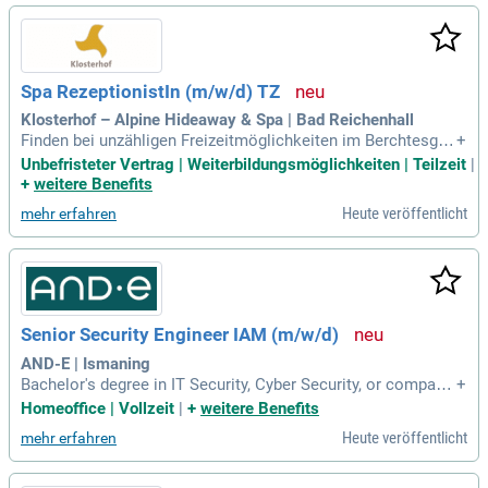
Spa RezeptionistIn (m/w/d) TZ
Klosterhof – Alpine Hideaway & Spa | Bad Reichenhall
Finden bei unzähligen Freizeitmöglichkeiten im Berchtesgad
+
ener- und Salzburger Land; Unsere aktuellen Auszeichnunge
Unbefristeter Vertrag | Weiterbildungsmöglichkeiten | Teilzeit
|
n & Bewertungen: Bestes Spa Konzept; Spa Star Awards 202
+
weitere Benefits
4; 100% Weiterempfehlungsrate bei Holidaycheck 2024; "Die
Heute veröffentlicht
mehr erfahren
besten Wellnesshotels mit Medical
Senior Security Engineer IAM (m/w/d)
AND-E | Ismaning
Bachelor's degree in IT Security, Cyber Security, or compara
+
ble qualification (or equivalent practical experience); 5+ yea
Homeoffice | Vollzeit
|
+
weitere Benefits
rs in IT security engineering or operations, with significant h
Heute veröffentlicht
mehr erfahren
ands-on IAM responsibility; Deep expertise in Entra ID, Activ
e Directory, MFA