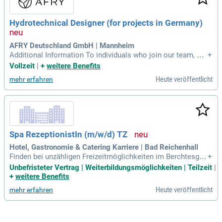
Hydrotechnical Designer (for projects in Germany)
AFRY Deutschland GmbH | Mannheim
Additional Information To individuals who join our team, we
+
offer: Employment based on an employment contract; Priva
Vollzeit
|
+
weitere Benefits
te medical insurance, life assurance, sport card (Multisport)
Heute veröffentlicht
mehr erfahren
and a social fund; Exciting and challenging projects; Person
al development
Spa RezeptionistIn (m/w/d) TZ
Hotel, Gastronomie & Catering Karriere | Bad Reichenhall
Finden bei unzähligen Freizeitmöglichkeiten im Berchtesgad
+
ener- und Salzburger Land; Unsere aktuellen Auszeichnunge
Unbefristeter Vertrag | Weiterbildungsmöglichkeiten | Teilzeit
|
n & Bewertungen: Bestes Spa Konzept; Spa Star Awards 202
+
weitere Benefits
4; 100% Weiterempfehlungsrate bei Holidaycheck 2024; "Die
Heute veröffentlicht
mehr erfahren
besten Wellnesshotels mit Medical