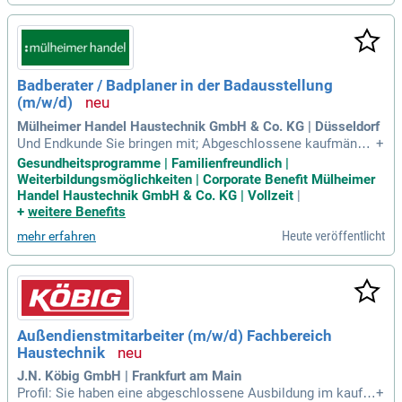
Badberater / Badplaner in der Badausstellung
(m/w/d)
Mülheimer Handel Haustechnik GmbH & Co. KG | Düsseldorf
Und Endkunde Sie bringen mit; Abgeschlossene kaufmännis
+
che oder handwerkliche Ausbildung (z.B. als Kaufmann im G
Gesundheitsprogramme | Familienfreundlich |
roß- und Außenhandelsmanagement (m/w/d) oder Ausbildu
Weiterbildungsmöglichkeiten | Corporate Benefit Mülheimer
ng zum Anlagenmechaniker (m/w/d)); Fundierte Kenntnisse
Handel Haustechnik GmbH & Co. KG | Vollzeit
|
im Bereich der Sanitär-, Heizungs
+
weitere Benefits
Heute veröffentlicht
mehr erfahren
Außendienstmitarbeiter (m/w/d) Fachbereich
Haustechnik
J.N. Köbig GmbH | Frankfurt am Main
Profil: Sie haben eine abgeschlossene Ausbildung im kaufm
+