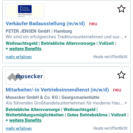
Verkäufer Badausstellung (m/w/d)
PETER JENSEN GmbH | Hamburg
Wir sind ein erfolgreiches Traditionsunternehmen und suche
+
n zur Verstärkung unseres Teams in Hamburg einen Verkäuf
Weihnachtsgeld | Betriebliche Altersvorsorge | Vollzeit
|
er für unsere Badausstellung (m/w/d). In dieser Position ber
+
weitere Benefits
aten Sie sowohl Handwerksbetriebe als auch Endkunden be
Heute veröffentlicht
mehr erfahren
i der Planung individueller Badlösungen. Zudem sind Sie ver
antwortlich für den aktiven Verkauf von Sanitärobjekten und
die Erstellung von Badplanungen mit unserem Planungsprog
ramm Innova. Eine solide kaufmännische oder technische A
usbildung sowie mehrjährige relevante Berufserfahrung sind
von Vorteil. Ideal sind Kenntnisse in Kalkulation, Angebotse
Mitarbeiter/-in Vertriebsinnendienst (m/w/d)
rstellung und ein ausgeprägtes verkäuferisches Geschick.
Werden Sie Teil unseres Teams und gestalten Sie mit uns di
Mosecker GmbH & Co. KG | Georgsmarienhütte
e Zukunft!
Als führendes Großhandelsunternehmen für moderne Haust
+
echnik an 34 Standorten in NRW und Niedersachsen ist Mo
Betriebliche Altersvorsorge | Weihnachtsgeld |
secker nicht nur arbeitgebendes Unternehmen, sondern auc
Weiterbildungsmöglichkeiten | Gutes Betriebsklima | Vollzeit
|
h ein Ort, an dem über 500 Mitarbeitende viel Zeit verbringe
+
weitere Benefits
n.
Heute veröffentlicht
mehr erfahren