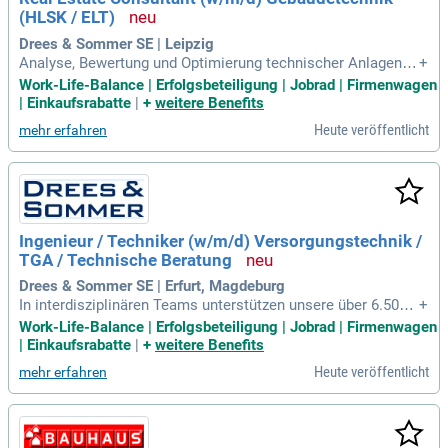
(HLSK / ELT)
Drees & Sommer SE | Leipzig
Analyse, Bewertung und Optimierung technischer Anlagen
+
(Heizung, Lüftung, Klima, Sanitär, Elektrotechnik, Gebäudeau
Work-Life-Balance | Erfolgsbeteiligung | Jobrad | Firmenwagen
tomation); Erarbeitung von Modernisierungs- und Instandhal
| Einkaufsrabatte
|
+
weitere Benefits
tungsstrategien unter Berücksichtigung energetischer und n
Heute veröffentlicht
mehr erfahren
achhaltiger Aspekte
Ingenieur / Techniker (w/m/d) Versorgungstechnik /
TGA / Technische Beratung
Drees & Sommer SE | Erfurt, Magdeburg
In interdisziplinären Teams unterstützen unsere über 6.500
+
Mitarbeitenden an mehr als 80 Standorten weltweit unsere
Work-Life-Balance | Erfolgsbeteiligung | Jobrad | Firmenwagen
Kunden. Wir denken visionär und realistisch. Wir arbeiten ei
| Einkaufsrabatte
|
+
weitere Benefits
genständig und im Team. Mit Leidenschaft und modernsten
Heute veröffentlicht
mehr erfahren
Technologien.