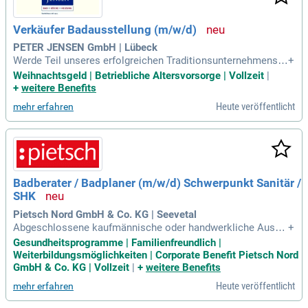
Verkäufer Badausstellung (m/w/d)
PETER JENSEN GmbH | Lübeck
Werde Teil unseres erfolgreichen Traditionsunternehmens i
+
n Lübeck als Verkäufer in unserer Badausstellung (m/w/d)!
Weihnachtsgeld | Betriebliche Altersvorsorge | Vollzeit
|
Wir suchen eine engagierte Persönlichkeit zur qualifizierten
+
weitere Benefits
Kundenberatung sowohl für Handwerksbetriebe als auch En
Heute veröffentlicht
mehr erfahren
dkunden. Deine Aufgaben umfassen den aktiven Verkauf vo
n Sanitärobjekten und die Erstellung von Badplanungen mit
dem Planungsprogramm Innova. Ideale Kandidaten haben ei
ne solide kaufmännische oder technische Ausbildung sowie
mehrjährige Berufserfahrung im Verkauf. Kommunikationss
tärke, Teamfähigkeit und ein überzeugendes Auftreten sind
Badberater / Badplaner (m/w/d) Schwerpunkt Sanitär /
entscheidend für deinen Erfolg. Bewirb dich jetzt und gestalt
SHK
e mit uns die Zukunft der Badezimmergestaltung!
Pietsch Nord GmbH & Co. KG | Seevetal
Abgeschlossene kaufmännische oder handwerkliche Ausbil
+
dung (z.B. als Kaufmann im Groß- und Außenhandelsmanag
Gesundheitsprogramme | Familienfreundlich |
ement (m/w/d) oder Ausbildung zum Anlagenmechaniker
Weiterbildungsmöglichkeiten | Corporate Benefit Pietsch Nord
(m/w/d)); Fundierte Kenntnisse im Bereich der Sanitär-, Heiz
GmbH & Co. KG | Vollzeit
|
+
weitere Benefits
ungs- und Klimatechnik sowie ein
Heute veröffentlicht
mehr erfahren