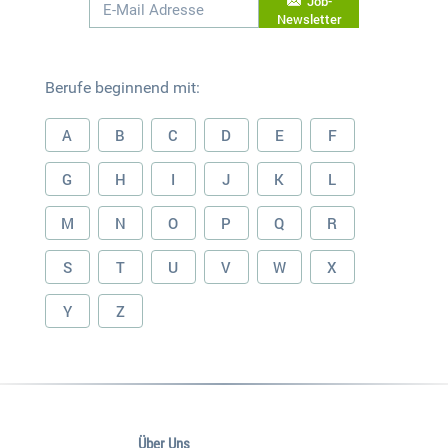
Job-
Newsletter
Berufe beginnend mit:
A
B
C
D
E
F
G
H
I
J
K
L
M
N
O
P
Q
R
S
T
U
V
W
X
Y
Z
Über Uns