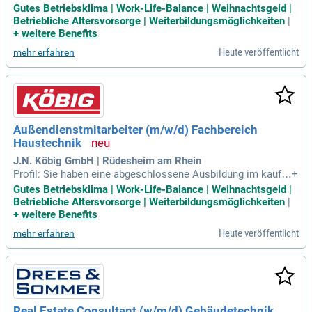
ännischen Bereich zum Beispiel als Groß- und Außenhandel
Gutes Betriebsklima | Work-Life-Balance | Weihnachtsgeld |
skaufmann (m/w/d) oder in der SHK Branche zum Beispiel a
Betriebliche Altersvorsorge | Weiterbildungsmöglichkeiten
|
ls Anlagenmechaniker (m/w/d) zudem konnten Sie schon er
+
weitere Benefits
ste Berufserfahrung im Außendienst
Heute veröffentlicht
mehr erfahren
Außendienstmitarbeiter (m/w/d) Fachbereich
Haustechnik
J.N. Köbig GmbH | Rüdesheim am Rhein
Profil: Sie haben eine abgeschlossene Ausbildung im kaufm
+
ännischen Bereich zum Beispiel als Groß- und Außenhandel
Gutes Betriebsklima | Work-Life-Balance | Weihnachtsgeld |
skaufmann (m/w/d) oder in der SHK Branche zum Beispiel a
Betriebliche Altersvorsorge | Weiterbildungsmöglichkeiten
|
ls Anlagenmechaniker (m/w/d) zudem konnten Sie schon er
+
weitere Benefits
ste Berufserfahrung im Außendienst
Heute veröffentlicht
mehr erfahren
Real Estate Consultant (w/m/d) Gebäudetechnik