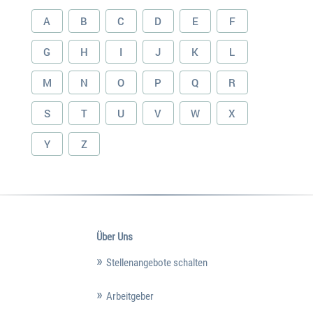
A
B
C
D
E
F
G
H
I
J
K
L
M
N
O
P
Q
R
S
T
U
V
W
X
Y
Z
Über Uns
Stellenangebote schalten
Arbeitgeber