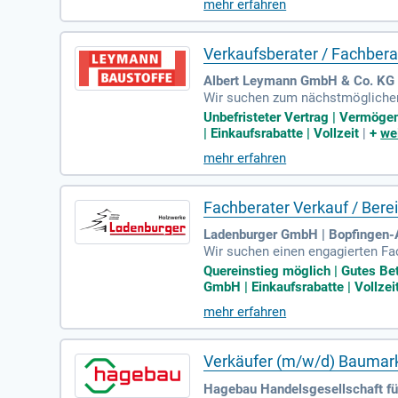
mehr erfahren
von Vorteil. Bewerben Sie sich j
Verkaufsberater / Fachber
Albert Leymann GmbH & Co. KG |
Wir suchen zum nächstmöglichen 
erantwortungsvollen Position be
Unbefristeter Vertrag | Vermöge
ige Steuerung des gesamten Verk
| Einkaufsrabatte | Vollzeit
|
+
we
bedarfsgerechte und termintreue
mehr erfahren
offfachhandel oder technischen 
Fachberater Verkauf / Bere
Ladenburger GmbH | Bopfingen-
Wir suchen einen engagierten Fa
In dieser Position beraten Sie 
Quereinstieg möglich | Gutes Be
olzprodukten, die Erstellung vo
GmbH | Einkaufsrabatte | Vollzei
nd von Vorteil, Quereinsteiger s
mehr erfahren
amgeist und Zusammenarbeit. Wer
Verkäufer (m/w/d) Baumark
Hagebau Handelsgesellschaft f