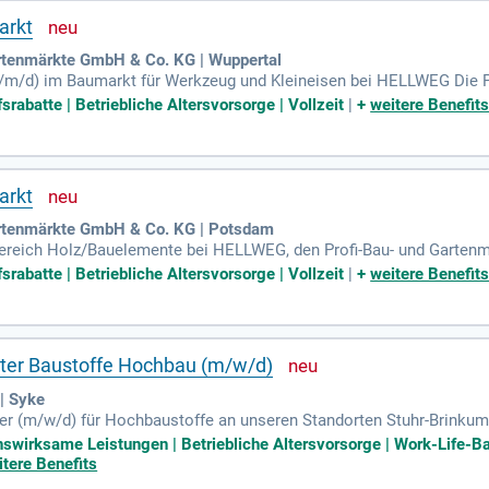
arkt
rtenmärkte GmbH & Co. KG | Wuppertal
/m/d) im Baumarkt für Werkzeug und Kleineisen bei HELLWEG Die Pr
line-Shop garantieren Vielfalt und Qualität. Mit regionaler Marktfü
rabatte | Betriebliche Altersvorsorge | Vollzeit
|
+
weitere Benefit
ragende Karrierechancen. HELLWEG beschäftigt etwa 2.900 engagierte 
re zentralen Werte wie Persönlich, Ehrlich und Leistungsstark prä
amischen Teams zu werden und überzeugen Sie unsere Kunden mit I
arkt
rtenmärkte GmbH & Co. KG | Potsdam
ereich Holz/Bauelemente bei HELLWEG, den Profi-Bau- und Gartenm
wir unsere Kunden aus unserem Dortmunder Hauptsitz. Unsere Märk
rabatte | Betriebliche Altersvorsorge | Vollzeit
|
+
weitere Benefit
ELLWEG bietet ein motiviertes Team von rund 2.900 Mitarbeitern un
ür eine große Auswahl und persönliche, ehrliche Beratung. Schließe
ater Baustoffe Hochbau (m/w/d)
| Syke
r (m/w/d) für Hochbaustoffe an unseren Standorten Stuhr-Brinkum un
kunden und steuern den gesamten Verkaufsprozess eigenverantwortli
nswirksame Leistungen | Betriebliche Altersvorsorge | Work-Life-Ba
 um eine erfolgreiche Auftragsabwicklung zu gewährleisten. Ihre A
itere Benefits
cheidend. Eine erfolgreich abgeschlossene kaufmännische Ausbild