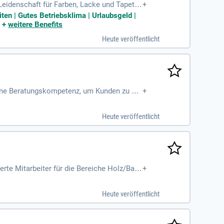
eidenschaft für Farben, Lacke und Tapete
+
nd Engagement tragen aktiv zum Erfolg uns
en | Gutes Betriebsklima | Urlaubsgeld |
 Bereich Maler- und Renovierungszubehör zu
|
+
weitere Benefits
 – Zusammen geht das!
Heute veröffentlicht
eine Beratungskompetenz, um Kunden zu be
+
Heute veröffentlicht
te Mitarbeiter für die Bereiche Holz/Bau
+
bietet Ihnen die Möglichkeit, in einem mar
s
em umfangreichen Online-Shop setzen wir a
Heute veröffentlicht
für exzellenten Kundenservice. Bei uns pro