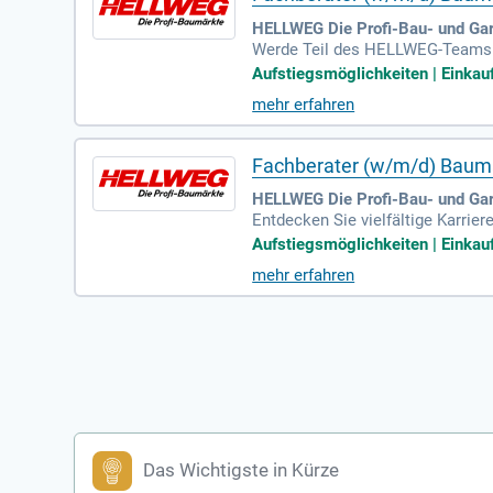
HELLWEG Die Profi-Bau- und Ga
Werde Teil des HELLWEG-Teams al
sowohl Vollzeit- als auch Teilz
Aufstiegsmöglichkeiten | Einkaufs
he Qualität und exzellenten Kun
mehr erfahren
m Berliner Raum führend. Mit ru
Wachsen Sie mit uns und gestalt
Fachberater (w/m/d) Baum
HELLWEG Die Profi-Bau- und Ga
Entdecken Sie vielfältige Karrie
er Holz/Bauelemente bieten wir
Aufstiegsmöglichkeiten | Einkaufs
rkten und einem erfolgreichen On
mehr erfahren
und 2.900 Mitarbeitern sorgt für
ke Werte aus und fördern eine fl
Das Wichtigste in Kürze