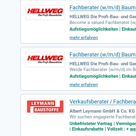
Fachberater (w/m/d) Baum
HELLWEG Die Profi-Bau- und Ga
Become a valued Fachberater (w
orte in Deutschland sowie der On
Aufstiegsmöglichkeiten | Einkaufs
et und Berlin, bieten wir hervor
mehr erfahren
vice ausgezeichnet wurden. Unse
die Möglichkeit, Teil eines dyn
Fachberater (w/m/d) Baum
HELLWEG Die Profi-Bau- und Ga
Werde Fachberater (w/m/d) im B
ngreichen Online-Shop bedienen 
Aufstiegsmöglichkeiten | Einkaufs
Rhein-Ruhr-Gebiet und Berlin. H
mehr erfahren
vice ausgezeichnet. Wir stehen f
m die Kundenorientierung leben!
Verkaufsberater / Fachber
Albert Leymann GmbH & Co. KG 
Wir suchen engagierte Fachberate
Bauherren und gewerbliche Profi
Unbefristeter Vertrag | Vermöge
erfolgen diese konsequent nach,
| Einkaufsrabatte | Vollzeit
|
+
we
ndlungsgeschick sind dabei ents