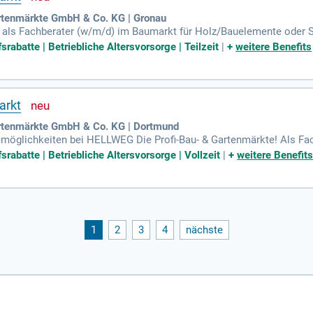
rtenmärkte GmbH & Co. KG | Gronau
s Fachberater (w/m/d) im Baumarkt für Holz/Bauelemente oder Sani
eitanstellungen (30 Stunden) in einem der 68 standortstarken Märkt
rabatte | Betriebliche Altersvorsorge | Teilzeit
|
+
weitere Benefits
denservice, was uns zahlreiche Auszeichnungen eingebracht hat. Uns
nd 2.900 motivierten Mitarbeitern sichern wir eine kompetente Bera
en Sie die Zukunft des Baumarkthandels aktiv mit!
arkt
rtenmärkte GmbH & Co. KG | Dortmund
remöglichkeiten bei HELLWEG Die Profi-Bau- & Gartenmärkte! Als Fa
 Ihnen eine spannende Herausforderung in einem führenden mittels
rabatte | Betriebliche Altersvorsorge | Vollzeit
|
+
weitere Benefit
line-Shop sind wir im Familienbesitz und setzen auf exzellenten K
 erstklassige Beratung und eine große Auswahl. Wir zeichnen uns dur
ache Hierarchie. Werden Sie Teil unserer Erfolgsgeschichte und ges
1
2
3
4
nächste