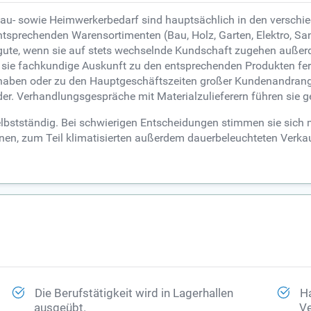
au- sowie Heimwerkerbedarf sind hauptsächlich in den verschi
sprechenden Warensortimenten (Bau, Holz, Garten, Elektro, Sanit
te, wenn sie auf stets wechselnde Kundschaft zugehen außerde
 sie fachkundige Auskunft zu den entsprechenden Produkten fe
 haben oder zu den Hauptgeschäftszeiten großer Kundenandrang
er. Verhandlungsgespräche mit Materialzulieferern führen sie 
lbstständig. Bei schwierigen Entscheidungen stimmen sie sich m
senen, zum Teil klimatisierten außerdem dauerbeleuchteten Verk
Die Berufstätigkeit wird in Lagerhallen
Ha
ausgeübt.
Ve