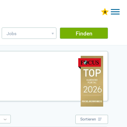
Finden
Jobs
»
e
Sortieren