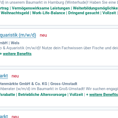
) in unserem Baumarkt in Hamburg (Winterhude)! Haben Sie eine L
ve Einkaufserlebnisse durch kompetente Beratung. Ihr Fachwissen u
Vertrag | Vermögenswirksame Leistungen | Weiterbildungsmöglichkeit
chen Sie ab sofort in Vollzeit, um unsere Kundinnen und Kunden im
 Weihnachtsgeld | Work-Life-Balance | Dringend gesucht | Vollzeit
h noch heute und werden Sie Teil unseres Teams bei hagebaumarkt
quaristik (m/w/d)
GmbH | Wels
oo & Aquaristik (m/w/d)! Nutze dein Fachwissen über Fische und d
iche Tage in einem inspirierenden Umfeld!
+
weitere Benefits
arkt
rtenmärkte GmbH & Co. KG | Gross-Umstadt
berater (w/m/d) im Baumarkt in Groß-Umstadt! Wir suchen engagier
itär/Installationsmaterialien oder Werkzeuge/Kleineisen. HELLWEG 
rabatte | Betriebliche Altersvorsorge | Vollzeit
|
+
weitere Benefit
lienbesitz zu arbeiten. Mit 68 Standorten in Deutschland und ein
nser erfahrenes Team ist stolz auf die mehrfachen Auszeichnungen 
swahl und kompetenter Beratung – bewerben Sie sich jetzt!
arkt