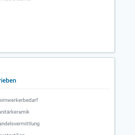
rieben
eimwerkerbedarf
nitärkeramik
andelsvermittlung