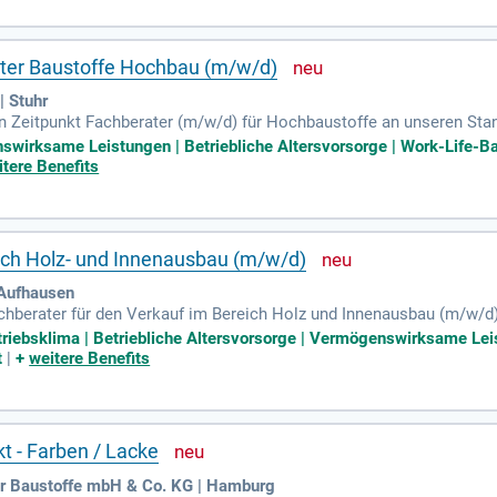
etzt und werden Sie Teil unseres erfolgreichen Teams!
ater Baustoffe Hochbau (m/w/d)
 Stuhr
Zeitpunkt Fachberater (m/w/d) für Hochbaustoffe an unseren Stand
raten Sie sowohl private Bauherren als auch gewerbliche Profikund
nswirksame Leistungen | Betriebliche Altersvorsorge | Work-Life-Ba
aufsprozesses sowie die präzise Kalkulation und Nachverfolgung vo
itere Benefits
 Warenbestellung zuständig. Wir setzen eine erfolgreich abgeschl
Handel voraus. Bringen Sie Verkaufstalent und Verhandlungsgeschi
ich Holz- und Innenausbau (m/w/d)
Aufhausen
chberater für den Verkauf im Bereich Holz und Innenausbau (m/w/d
gewerbliche und private Kunden und betreuen Handwerksbetriebe. Zu
triebsklima | Betriebliche Altersvorsorge | Vermögenswirksame Lei
n Angeboten sowie die enge Zusammenarbeit im Team. Erfahrungen 
t
|
+
weitere Benefits
ind ebenfalls willkommen. Wir bieten einen sicheren Arbeitsplatz i
den Sie Teil unseres kollegialen Teams und gestalten Sie die Zuk
t - Farben / Lacke
ür Baustoffe mbH & Co. KG | Hamburg