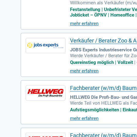
Willkommen als Verkäufer (m/w/d
n? Bei uns gestalten Sie positi
Festanstellung | Unbefristeter 
erer Farbenabteilung bei. Wir su
Jobticket – ÖPNV | Homeoffice |
unterstützen. Bewerben Sie sic
mehr erfahren
Verkäufer / Berater Zoo & A
JOBS Experts Industrieservice 
Werde Verkäufer / Berater für Z
geistern. Erlebe abwechslungsre
Quereinstieg möglich | Vollzeit
|
mehr erfahren
Fachberater (w/m/d) Baum
HELLWEG Die Profi-Bau- und Ga
Werde Teil von HELLWEG als Fach
elemente, Fliesen/Baustoffe, San
Aufstiegsmöglichkeiten | Einkaufs
ktführenden Unternehmen im Fami
mehr erfahren
uf Qualität und Kundenservice. U
fitieren Sie von einer großen Au
Fachberater (w/m/d) Baum