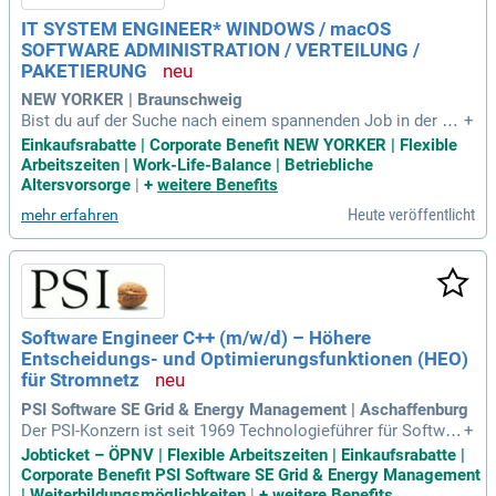
te führen und das Team auf allen Ebenen weiterentwickeln k
IT SYSTEM ENGINEER* WINDOWS / macOS
ann. Wenn Du bereit bist, mit uns Software zu entwickeln, di
SOFTWARE ADMINISTRATION / VERTEILUNG /
e wirklich etwas bewirkt, freuen wir uns auf Deine Bewerbun
g!
PAKETIERUNG
NEW YORKER | Braunschweig
Bist du auf der Suche nach einem spannenden Job in der M
+
odebranche? NEW YORKER, eines der größten international
Einkaufsrabatte | Corporate Benefit NEW YORKER | Flexible
en Modeunternehmen, sucht talentierte Persönlichkeiten. M
Arbeitszeiten | Work-Life-Balance | Betriebliche
it über 1.300 Filialen weltweit bieten wir dir die Chance, dein
Altersvorsorge
|
+
weitere Benefits
e Leidenschaft in einem vielfältigen Team auszuleben. Egal,
Heute veröffentlicht
mehr erfahren
ob du erfahren oder ein aufstrebendes Talent bist, bei uns k
annst du beruflich und persönlich wachsen. Innovation und
digitale Transformation sind unser Herzstück, und wir freue
n uns darauf, gemeinsam mit dir neue Wege zu gehen. Werd
e Teil unserer Mission!
Software Engineer C++ (m/w/d) – Höhere
Entscheidungs- und Optimierungsfunktionen (HEO)
für Stromnetz
PSI Software SE Grid & Energy Management | Aschaffenburg
Der PSI-Konzern ist seit 1969 Technologieführer für Softwar
+
elösungen im Energie- und Materialfluss. Mit mehr als 2.300
Jobticket – ÖPNV | Flexible Arbeitszeiten | Einkaufsrabatte |
Mitarbeitenden bietet PSI innovative Produkte, die KI-Metho
Corporate Benefit PSI Software SE Grid & Energy Management
den mit bewährten Optimierungsverfahren kombinieren. Die
| Weiterbildungsmöglichkeiten
|
+
weitere Benefits