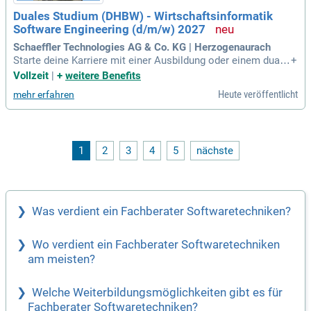
runden Ihr Profil ab. Bewerben Sie sich jetzt und gestalten Si
Duales Studium (DHBW) - Wirtschaftsinformatik
e die IT-Zukunft mit uns!
Software Engineering (d/m/w) 2027
Schaeffler Technologies AG & Co. KG | Herzogenaurach
Starte deine Karriere mit einer Ausbildung oder einem duale
+
n Studium bei Schaeffler – der Schlüssel zu zukunftsorienti
Vollzeit
|
+
weitere Benefits
erten Berufen! Unsere innovativen Produkte sind essenziell f
Heute veröffentlicht
mehr erfahren
ür die Mobilität, von Autos bis Flugzeugen. Mit einem Bache
lor of Science in Wirtschaftsinformatik, der Studientiefen wi
e Software Engineering bietet, kannst du in nur drei Jahren d
urchstarten. Der Studienbeginn ist am 01.10.2027, mit praxis
nahen Phasen in Herzogenaurach und Nürnberg. Vertiefe dei
1
2
3
4
5
nächste
n Wissen in Bereichen wie Künstliche Intelligenz und Machi
ne Learning. Bewirb dich jetzt und sichere dir deinen Platz in
einem dynamischen Arbeitsumfeld!
Was verdient ein Fachberater Softwaretechniken?
Wo verdient ein Fachberater Softwaretechniken
am meisten?
Welche Weiterbildungsmöglichkeiten gibt es für
Fachberater Softwaretechniken?