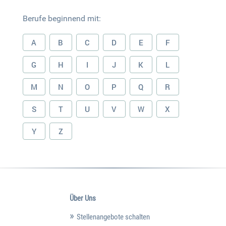
Berufe beginnend mit:
A
B
C
D
E
F
G
H
I
J
K
L
M
N
O
P
Q
R
S
T
U
V
W
X
Y
Z
Über Uns
Stellenangebote schalten