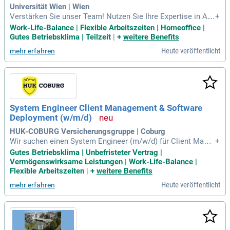
n (HEO) für Stromnetze unterstützt.
Universität Wien | Wien
Verstärken Sie unser Team! Nutzen Sie Ihre Expertise in Aut
+
omatisierung, KI und Research Software Engineering, um inn
Work-Life-Balance | Flexible Arbeitszeiten | Homeoffice |
ovative Lösungen in Datenübernahme, Metadatenanreicheru
Gutes Betriebsklima | Teilzeit
|
+
weitere Benefits
ng und Workflow-Automatisierung für ein zukunftsorientiert
Heute veröffentlicht
mehr erfahren
es Trusted Research Environment zu entwickeln.
System Engineer Client Management & Software
Deployment (w/m/d)
HUK-COBURG Versicherungsgruppe | Coburg
Wir suchen einen System Engineer (m/w/d) für Client Mana
+
gement und Software Deployment in Coburg, Bayern. In dies
Gutes Betriebsklima | Unbefristeter Vertrag |
er unbefristeten Vollzeitstelle gestalten Sie Softwareverteil
Vermögenswirksame Leistungen | Work-Life-Balance |
ungslösungen wie Ivanti DSM und Tanium. Zu Ihren Aufgabe
Flexible Arbeitszeiten
|
+
weitere Benefits
n gehören die Optimierung automatisierter Betriebssystemi
Heute veröffentlicht
mehr erfahren
nstallationen und die Erstellung von Softwarepaketen. Zude
m unterstützen Sie Anwendungsbetreuer:innen und bearbeit
en 2nd-Level-Support-Anfragen. Erfahrung mit Power Shell, R
EST-API und Graph QL ist von Vorteil. Ein abgeschlossenes
Studium der Informatik oder eine vergleichbare Qualifikation