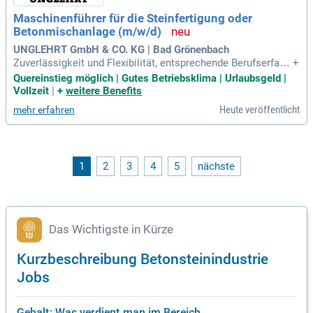
Maschinenführer für die Steinfertigung oder
Betonmischanlage (m/w/d)
UNGLEHRT GmbH & CO. KG | Bad Grönenbach
Zuverlässigkeit und Flexibilität, entsprechende Berufserfahr
+
ung bzw. eine Ausbildung im Baugewerbe oder zum Verfahre
Quereinstieg möglich | Gutes Betriebsklima | Urlaubsgeld |
nsmechaniker in der Steine- und Erdenindustrie bzw. eine ve
Vollzeit
|
+
weitere Benefits
rgleichbare Ausbildung sowie Bereitschaft zu Schichtarbeit
Heute veröffentlicht
mehr erfahren
(2-Schicht).
1
2
3
4
5
nächste
Das Wichtigste in Kürze
Kurzbeschreibung Betonsteinindustrie
Jobs
Gehalt: Was verdient man im Bereich