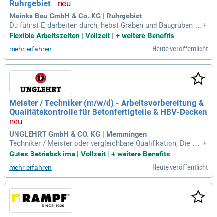
Ruhrgebiet
Mainka Bau GmbH & Co. KG | Ruhrgebiet
Du führst Erdarbeiten durch, hebst Gräben und Baugruben au
+
s und schaffst Platz für Neues; Du verlegst Pflaster-, Natur-
Flexible Arbeitszeiten | Vollzeit
|
+
weitere Benefits
und Betonsteine und stellst Verkehrswege und Flächen her,
Heute veröffentlicht
mehr erfahren
damit deine Werke für Jahrzehnte sichtbar bleiben; Du stells
t Versorgungs
Meister / Techniker (m/w/d) - Arbeitsvorbereitung &
Qualitätskontrolle für Betonfertigteile & HBV-Decken
UNGLEHRT GmbH & CO. KG | Memmingen
Techniker / Meister oder vergleichbare Qualifikation; Die Ste
+
lle eignet sich insbesondere für Bautechniker, Betonbaumei
Gutes Betriebsklima | Vollzeit
|
+
weitere Benefits
ster, Industriemeister Betonsteinindustrie, Zimmerermeister,
Heute veröffentlicht
mehr erfahren
Poliere oder erfahrene Fachkräfte aus der Betonfertigteilbra
nche.