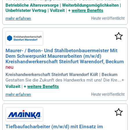
onbauermeister (m/w/d) für Rheine und Beckum. In dieser P
Betriebliche Altersvorsorge | Weiterbildungsmöglichkeiten |
osition sind Sie verantwortlich für die „Überbetriebliche Unt
Unbefristeter Vertrag | Vollzeit
|
+
weitere Benefits
erweisung“ und die Lernfortschritte der Auszubildenden. Nut
Heute veröffentlicht
mehr erfahren
zen Sie die Möglichkeiten der Digitalisierung, um innovative
Lehrgangsinhalte zu gestalten. Sie unterstützen bei Prüfung
en und sichern so optimale Ergebnisse für Ihre Teilnehmer.
Gestalten Sie die Aus- und Weiterbildung als spannendes Erl
ebnis und vermitteln Sie praxisnahe, fachspezifische Inhalte.
Eine fachliche Qualifikation als Meister sowie eine hohe Mo
Maurer- / Beton- Und Stahlbetonbauermeister Mit
tivation und Zielgruppenkenntnis sind für uns essenziell.
Dem Schwerpunkt Maurerarbeiten (m/w/d)
Kreishandwerkerschaft Steinfurt Warendorf, Beckum
Kreishandwerkerschaft Steinfurt Warendorf KöR | Beckum
Gestalten Sie die Zukunft des Handwerks mit uns! Die Kreis
+
handwerkerschaft Steinfurt-Warendorf sucht engagierte Ver
Vollzeit
|
+
weitere Benefits
stärkung für unseren Ausbildungsbereich. Treten Sie unsere
Heute veröffentlicht
mehr erfahren
m Team bei und setzen Sie sich für die Interessen des Hand
werks ein. Bewerben Sie sich jetzt!
Tiefbaufacharbeiter (m/w/d) mit Einsatz im