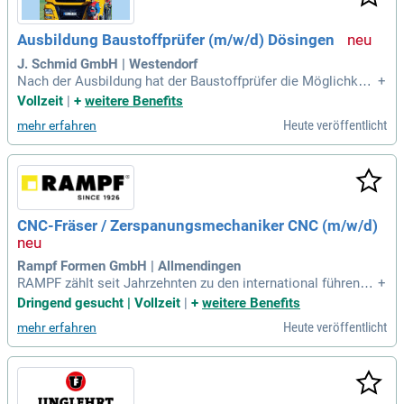
Ausbildung Baustoffprüfer (m/w/d) Dösingen
J. Schmid GmbH | Westendorf
Nach der Ausbildung hat der Baustoffprüfer die Möglichkeit,
+
seine Karriereleiter weiter zu erklimmen, z.B. als Ausbilder/-
Vollzeit
|
+
weitere Benefits
in, Industriemeister/-in Fachrichtung Betonsteinindustrie, Te
Heute veröffentlicht
mehr erfahren
chniker/-in der Fachrichtung Bautechnik oder Umweltschutz
technik, staatlich
CNC-Fräser / Zerspanungsmechaniker CNC (m/w/d)
Rampf Formen GmbH | Allmendingen
RAMPF zählt seit Jahrzehnten zu den international führende
+
n Produzenten von Stahlformen für die Betonsteinindustrie.
Dringend gesucht | Vollzeit
|
+
weitere Benefits
Weltweit beschäftigen wir an verschiedenen Standorten ca.
Heute veröffentlicht
mehr erfahren
550 Mitarbeiter.