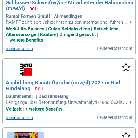
Schlosser-Schweißer/in - Mitarbeitender Rahmenbau
(m/w/d)
Rampf Formen GmbH | Allmendingen
RAMPF zählt seit Jahrzehnten zu den international führende
+
n Produzenten von Stahlformen für die Betonsteinindustrie.
Work-Life-Balance | Gutes Betriebsklima | Betriebliche
Weltweit beschäftigen wir an verschiedenen Standorten ca.
Altersvorsorge | Kantine | Dringend gesucht
|
550 Mitarbeiter.
+
weitere Benefits
Heute veröffentlicht
mehr erfahren
Ausbildung Baustoffprüfer (m/w/d) 2027 in Bad
Hindelang
Baumit GmbH | Bad Hindelang
Lehrgänge über Betonprüfung, Umweltanalytik; und Qualitäts
+
sicherung/-prüfung; Industriemeister Betonsteinindustrie
Vollzeit
|
+
weitere Benefits
(m/w/d); Techniker Bautechnik (m/w/d). Dein Verdienst. 1.
Heute veröffentlicht
mehr erfahren
Ausbildungsjahr 1.019,78 €; 2. Ausbildungsjahr 1.220,65 €; 3.