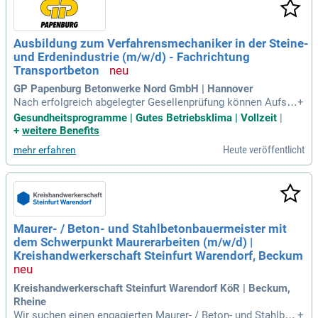
Ausbildung zum Verfahrensmechaniker in der Steine-
und Erdenindustrie (m/w/d) - Fachrichtung
Transportbeton
GP Papenburg Betonwerke Nord GmbH | Hannover
Nach erfolgreich abgelegter Gesellenprüfung können Aufsti
+
egsfortbildungen zum Industrie Betonsteinindustrie oder Ma
Gesundheitsprogramme | Gutes Betriebsklima | Vollzeit
|
schinentechnikerstoffprüfungmeister mit dem Schwerpunkt
+
weitere Benefits
Verfahrenstechnik durchgeführt werden.
Heute veröffentlicht
mehr erfahren
Maurer- / Beton- und Stahlbetonbauermeister mit
dem Schwerpunkt Maurerarbeiten (m/w/d) |
Kreishandwerkerschaft Steinfurt Warendorf, Beckum
Kreishandwerkerschaft Steinfurt Warendorf KöR | Beckum,
Rheine
Wir suchen einen engagierten Maurer- / Beton- und Stahlbet
+