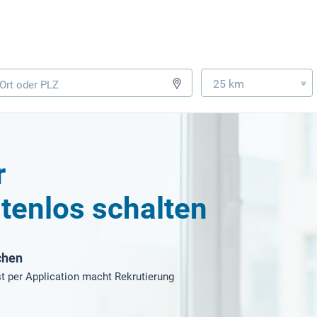
25 km
»
r
tenlos schalten
chen
t per Application macht Rekrutierung