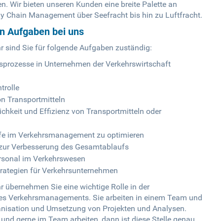
en. Wir bieten unseren Kunden eine breite Palette an
ly Chain Management über Seefracht bis hin zu Luftfracht.
en Aufgaben bei uns
hr sind Sie für folgende Aufgaben zuständig:
prozesse in Unternehmen der Verkehrswirtschaft
trolle
n Transportmitteln
chkeit und Effizienz von Transportmitteln oder
äufe im Verkehrsmanagement zu optimieren
 zur Verbesserung des Gesamtablaufs
ersonal im Verkehrswesen
trategien für Verkehrsunternehmen
r übernehmen Sie eine wichtige Rolle in der
g des Verkehrsmanagements. Sie arbeiten in einem Team und
ganisation und Umsetzung von Projekten und Analysen.
und gerne im Team arbeiten, dann ist diese Stelle genau