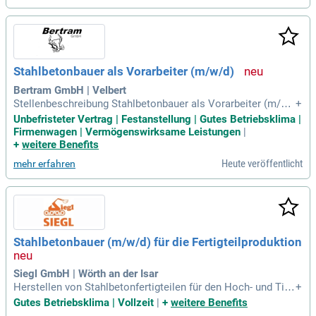
ge. Als Teamplayer unterstützen Sie Kollegen aktiv, um eine
n reibungslosen Bauablauf sicherzustellen. Ihre fundierte Au
sbildung als Stahlbetonbauer (m/w/d) oder eine vergleichba
re Qualifikation sowie erste Berufserfahrung machen Sie zu
m idealen Kandidaten. Bewerben Sie sich jetzt und tragen Si
Stahlbetonbauer als Vorarbeiter (m/w/d)
e zur Qualität und Sicherheit unserer Bauprojekte bei!
Bertram GmbH | Velbert
Stellenbeschreibung Stahlbetonbauer als Vorarbeiter (m/w/
+
d): Führung einer 3 bis 4-Mann starken Kolonne auf unseren
Unbefristeter Vertrag | Festanstellung | Gutes Betriebsklima |
bundesweiten Baustellen; Baustellenberichte erstellen & Do
Firmenwagen | Vermögenswirksame Leistungen
|
kumentation der Arbeitsleistungen; Leistungserfassung, Arb
+
weitere Benefits
eitsplanung, Ablaufplanung
Heute veröffentlicht
mehr erfahren
Stahlbetonbauer (m/w/d) für die Fertigteilproduktion
Siegl GmbH | Wörth an der Isar
Herstellen von Stahlbetonfertigteilen für den Hoch- und Tief
+
bau; Durchführen von Schal- und Bewehrungsarbeiten; Einbri
Gutes Betriebsklima | Vollzeit
|
+
weitere Benefits
ngen, verarbeiten und verdichten des Betons in Fertigteile; L