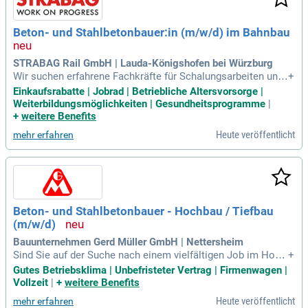
Beton- und Stahlbetonbauer:in (m/w/d) im Bahnbau
STRABAG Rail GmbH | Lauda-Königshofen bei Würzburg
Wir suchen erfahrene Fachkräfte für Schalungsarbeiten und
+
Betonagen im Ingenieurbau. Nach der Aushärtung des Beton
Einkaufsrabatte | Jobrad | Betriebliche Altersvorsorge |
s erfolgt die Abnahme der Schalungen und die Bearbeitung d
Weiterbildungsmöglichkeiten | Gesundheitsprogramme
|
er Oberflächen. Eine abgeschlossene Ausbildung im Hochb
+
weitere Benefits
au oder vergleichbare Qualifikationen sind erforderlich. Du b
Heute veröffentlicht
mehr erfahren
ringst mehrjährige Erfahrung mit, bist flexibel und hast gute
Deutschkenntnisse. Unser motiviertes Team bietet leistung
sgerechte Vergütung sowie 30 Urlaubstage und zusätzliche
freie Tage zu Weihnachten und Silvester. Profitiere von umfa
ngreichen Entwicklungsperspektiven, betrieblichen Gesundh
eitsmanagement, Mitarbeitervorteilen und einer attraktiven
Beton- und Stahlbetonbauer - Hochbau / Tiefbau
Altersvorsorge.
(m/w/d)
Bauunternehmen Gerd Müller GmbH | Nettersheim
Sind Sie auf der Suche nach einem vielfältigen Job im Hoch
+
- und Tiefbau? Bei uns führen Sie eigenverantwortlich Maure
Gutes Betriebsklima | Unbefristeter Vertrag | Firmenwagen |
r- und Betonarbeiten durch und setzen technische Vorgaben
Vollzeit
|
+
weitere Benefits
präzise um. Mit modernen Baumaschinen und Arbeitsgeräte
Heute veröffentlicht
mehr erfahren
n gewährleisten Sie eine fachgerechte Handhabung und Pfle