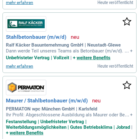
Heute veröffentlicht
mehr erfahren
esen und umsetzen branchenüblicher Fertigteilpläne; Nacha
rbeiten an Stahlbetonfertigteilen
Stahlbetonbauer (m/w/d)
Ralf Käcker Bauunternehmung GmbH | Neustadt-Glewe
Dann werde Teil unseres Teams als Betonbauer (m/w/d). H
+
erstellung und Verarbeitung von Betonbauteilen; Betonieren
Unbefristeter Vertrag | Vollzeit
|
+
weitere Benefits
und Nachbearbeiten von Bauteilen; Schalungs- und Bewehru
Heute veröffentlicht
mehr erfahren
ngsarbeiten; Unterstützung bei allgemeinen Bauarbeiten.
Maurer / Stahlbetonbauer (m/w/d)
PERMATON wpc München GmbH | Karlsfeld
Ihr Profil: Abgeschlossene Ausbildung als Maurer oder Beto
+
n- und Stahlbetonbauer; mehrjährige Berufs- (Erfahrungen) i
Festanstellung | Unbefristeter Vertrag |
m Bereich Betonsanierung; selbstständiges und teamorienti
Weiterbildungsmöglichkeiten | Gutes Betriebsklima | Jobrad
|
ertes Arbeiten; zuverlässige und zielstrebige Arbeitsweise, s
+
weitere Benefits
owie Eigeninitiative