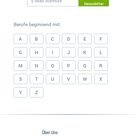
Newsletter
Berufe beginnend mit:
A
B
C
D
E
F
G
H
I
J
K
L
M
N
O
P
Q
R
S
T
U
V
W
X
Y
Z
Über Uns