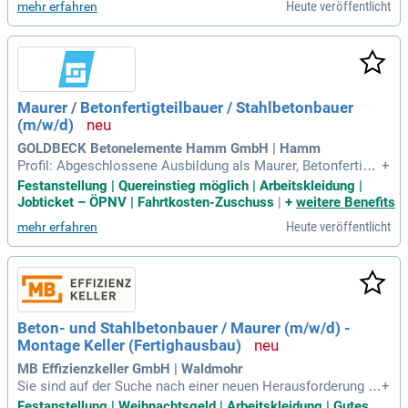
Heute veröffentlicht
mehr erfahren
Maurer / Betonfertigteilbauer / Stahlbetonbauer
(m/w/d)
GOLDBECK Betonelemente Hamm GmbH | Hamm
Profil: Abgeschlossene Ausbildung als Maurer, Betonfertigte
+
ilbauer, Stahlbetonbauer (m/w/d) oder eine vergleichbare Qu
Festanstellung | Quereinstieg möglich | Arbeitskleidung |
alifikation; Quereinsteiger (m/w/d) mit handwerklichem Ges
Jobticket – ÖPNV | Fahrtkosten-Zuschuss
|
+
weitere Benefits
chick sind ebenfalls willkommen; Idealerweise Erfahrung im
Heute veröffentlicht
mehr erfahren
Betonfertigteilbau
Beton- und Stahlbetonbauer / Maurer (m/w/d) -
Montage Keller (Fertighausbau)
MB Effizienzkeller GmbH | Waldmohr
Sie sind auf der Suche nach einer neuen Herausforderung al
+
s Beton- und Stahlbetonbauer/Maurer im Fertighausbau? Bei
Festanstellung | Weihnachtsgeld | Arbeitskleidung | Gutes