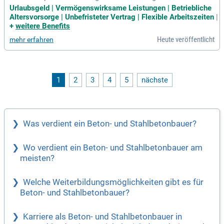
rn unser Leistungsspektrum erheblich. Mit über 100 Millione
Urlaubsgeld | Vermögenswirksame Leistungen | Betriebliche
n Euro Jahresumsatz zeigen wir starke Marktposition. Die E
Altersvorsorge | Unbefristeter Vertrag | Flexible Arbeitszeiten
|
rfahrung unserer Mitarbeiter sichert die erfolgreiche Umsetz
+
weitere Benefits
ung Ihrer Projekte. Der Werte-Kompass unseres Gründers, J
Heute veröffentlicht
mehr erfahren
osef Hebel, prägt unsere Unternehmenskultur und stärkt da
s Vertrauen. Unsere langjährigen Mitarbeiter sind der Schlüs
sel zu Qualität und Nachhaltigkeit in der Kundenbetreuung.
Durch kontinuierliche Weiterbildung und enge Partnerschaft
en mit Auftraggebern fördern wir regionales Wachstum und
1
2
3
4
5
nächste
stärken unsere Gemeinschaft.
Was verdient ein Beton- und Stahlbetonbauer?
Wo verdient ein Beton- und Stahlbetonbauer am
meisten?
Welche Weiterbildungsmöglichkeiten gibt es für
Beton- und Stahlbetonbauer?
Karriere als Beton- und Stahlbetonbauer in