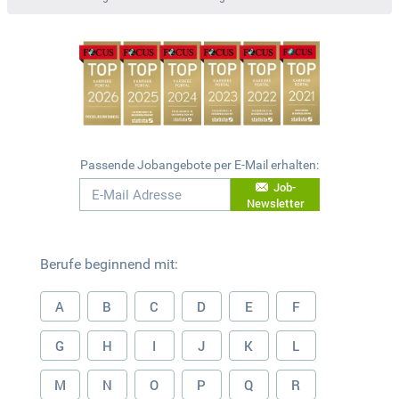
Passende Jobangebote per E-Mail erhalten:
Job-
Newsletter
Berufe beginnend mit:
A
B
C
D
E
F
G
H
I
J
K
L
M
N
O
P
Q
R