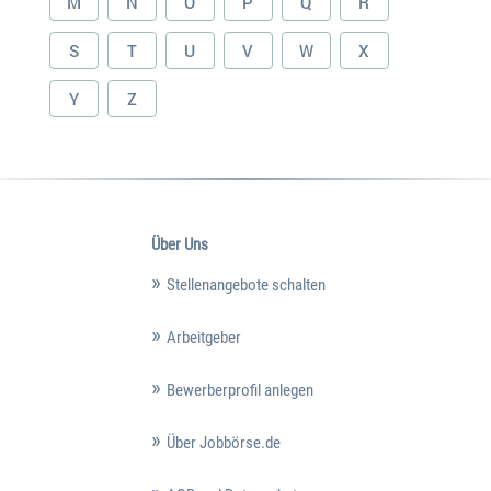
M
N
O
P
Q
R
S
T
U
V
W
X
Y
Z
Über Uns
Stellenangebote schalten
Arbeitgeber
Bewerberprofil anlegen
Über Jobbörse.de