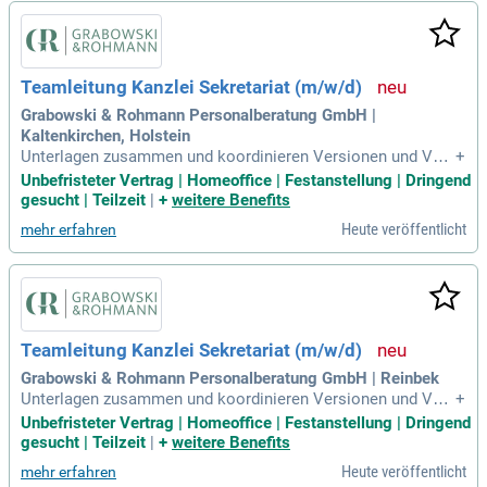
Teamleitung Kanzlei Sekretariat (m/w/d)
Grabowski & Rohmann Personalberatung GmbH |
Kaltenkirchen, Holstein
Unterlagen zusammen und koordinieren Versionen und Verg
+
leichsfassungen professionell und zuverlässig; Exzellente D
Unbefristeter Vertrag | Homeoffice | Festanstellung | Dringend
okumentenarbeit: Komplexe Vertragsdokumente, saubere F
gesucht | Teilzeit
|
+
weitere Benefits
ormatvorlagen und anspruchsvolle Layouts in Word sind für
Heute veröffentlicht
mehr erfahren
Sie kein Stress, sondern Handwerk
Teamleitung Kanzlei Sekretariat (m/w/d)
Grabowski & Rohmann Personalberatung GmbH | Reinbek
Unterlagen zusammen und koordinieren Versionen und Verg
+
leichsfassungen professionell und zuverlässig; Exzellente D
Unbefristeter Vertrag | Homeoffice | Festanstellung | Dringend
okumentenarbeit: Komplexe Vertragsdokumente, saubere F
gesucht | Teilzeit
|
+
weitere Benefits
ormatvorlagen und anspruchsvolle Layouts in Word sind für
Heute veröffentlicht
mehr erfahren
Sie kein Stress, sondern Handwerk