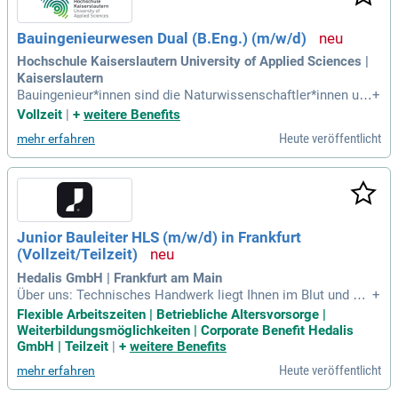
Bauingenieurwesen Dual (B.Eng.) (m/w/d)
Hochschule Kaiserslautern University of Applied Sciences |
Kaiserslautern
Bauingenieur*innen sind die Naturwissenschaftler*innen unt
+
er den Gestalter*innen und Planer*innen und können trotzde
Vollzeit
|
+
weitere Benefits
m kreativ sein. Bauingenieur*innen sind vielfältig einsetzbar
Heute veröffentlicht
mehr erfahren
oder können sich in ein Spezialgebiet vertiefen.
Junior Bauleiter HLS (m/w/d) in Frankfurt
(Vollzeit/Teilzeit)
Hedalis GmbH | Frankfurt am Main
Über uns: Technisches Handwerk liegt Ihnen im Blut und Sie
+
möchten nicht nur selbst anpacken, sondern ein Team führe
Flexible Arbeitszeiten | Betriebliche Altersvorsorge |
n und Prozesse gestalten?
Weiterbildungsmöglichkeiten | Corporate Benefit Hedalis
GmbH | Teilzeit
|
+
weitere Benefits
Heute veröffentlicht
mehr erfahren