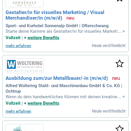
Gestalter/in für visuelles Marketing / Visual
Merchandiser/in (m/w/d)
Sport- und Kurhotel Sonnenalp GmbH | Ofterschwang
Starte deine Karriere als Gestalter/in für visuelles Marketing
+
in der Sonnenalp Shopping! In dieser spannenden dreijährige
Vollzeit
|
+
weitere Benefits
n Ausbildung erfährst du, wie du ansprechende Schaufenste
Heute veröffentlicht
mehr erfahren
r und Verkaufsflächen kreativ gestaltest. Du entwickelst un
d setzt einzigartige saisonale Dekorationskonzepte um, die
unsere anspruchsvollen Kunden begeistern. Im Mittelpunkt
stehen die Präsentation von Mode, Parfümerie, Home Deko
und Spielwaren. Mit dem geschickten Einsatz von Licht, Far
ben und Materialien schaffst du echte Blickfänge. Werde Tei
Ausbildung zum/zur Metallbauer/-in (m/w/d)
l eines dynamischen Teams und gestalte das Einkaufserleb
nis unserer Gäste unvergesslich!
Alfred Woltering Stahl- und Maschinenbau GmbH & Co. KG |
Ochtrup
Wenn du dein handwerkliches Können mit deinen kreativen
+
Fähigkeiten verbinden willst, kannst du als Gestalterin oder
Vollzeit
|
+
weitere Benefits
Gestalter im Handwerk besonders kreativ werden.
Heute veröffentlicht
mehr erfahren