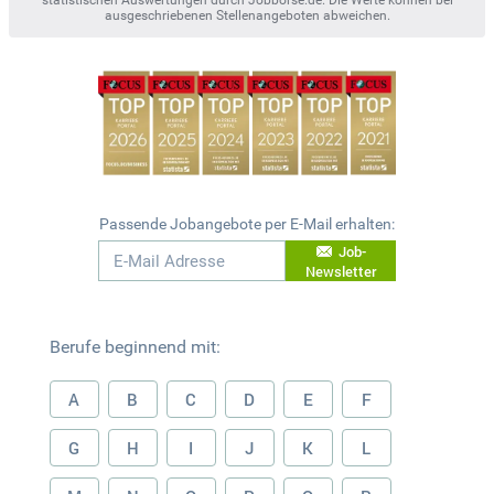
statistischen Auswertungen durch Jobbörse.de. Die Werte können bei
ausgeschriebenen Stellenangeboten abweichen.
Passende Jobangebote per E-Mail erhalten:
Job-
Newsletter
Berufe beginnend mit:
A
B
C
D
E
F
G
H
I
J
K
L