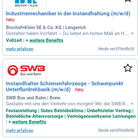
Industriemechaniker in der Instandhaltung (m/w/d)
Bischof+Klein SE & Co. KG | Lengerich
Gestalter haben Vorfahrt – Du liebst ein hohes Maß an Han
+
dlungsfreiheit, bringst gern innovative Ideen ein und treibst d
Vollzeit
|
+
weitere Benefits
iese an, haben den Tellerrandblick – dann bist Du bei uns ge
Heute veröffentlicht
mehr erfahren
nau richtig.
Instandhalter Schienenfahrzeuge - Schwerpunkt
Unterflurdrehbank (m/w/d)
SWB Bus und Bahn | Bonn
Gestalte mit uns den Verkehr von morgen! Wir, die SWB Bus
+
und Bahn, sind als öffentlicher Nahverkehr die leidenschaftli
Festanstellung | Gutes Betriebsklima | Unbefristeter Vertrag |
chen Gestalter der Mobilität.
Betriebliche Altersvorsorge | Vermögenswirksame Leistungen
|
+
weitere Benefits
Heute veröffentlicht
mehr erfahren