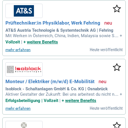
Prüftechniker:in Physiklabor, Werk Fehring
AT&S Austria Technologie & Systemtechnik AG | Fehring
Mit Werken in Österreich, China, Indien, Malaysia sowie Sta
+
ndorten rund um den Globus bieten wir hervorragende Karrie
Vollzeit
|
+
weitere Benefits
rechancen für Pionier:innen, Gestalter:innen und Wegbereite
Heute veröffentlicht
mehr erfahren
r:innen mit dem Willen, etwas zu bewegen.
Monteur / Elektriker (m/w/d) E-Mobilität
Isoblock - Schaltanlagen GmbH & Co. KG | Osnabrück
Aktiver Gestalter der Zukunft: Bei uns arbeitest du nicht nur
+
im Elektrohandwerk – du bist Teil der Energiewende! Mach
Erfolgsbeteiligung | Vollzeit
|
+
weitere Benefits
den Unterschied, statt nur darüber zu reden.
Heute veröffentlicht
mehr erfahren